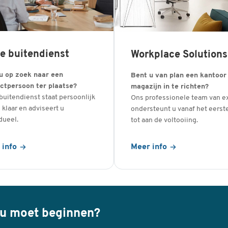
e buitendienst
Workplace Solutions
u op zoek naar een
Bent u van plan een kantoor
ctpersoon ter plaatse?
magazijn in te richten?
buitendienst staat persoonlijk
Ons professionele team van e
 klaar en adviseert u
ondersteunt u vanaf het eerst
dueel.
tot aan de voltooiing.
 info
Meer info
 u moet beginnen?