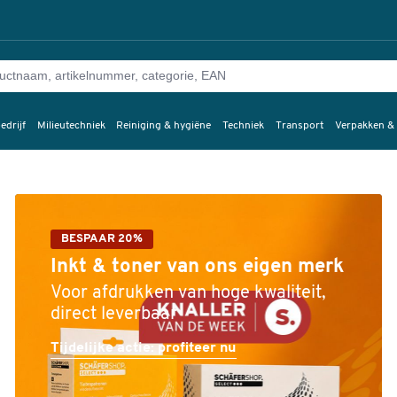
edrijf
Milieutechniek
Reiniging & hygiëne
Techniek
Transport
Verpakken &
BESPAAR 20%
Inkt & toner van ons eigen merk
Voor afdrukken van hoge kwaliteit,
direct leverbaar
Tijdelijke actie: profiteer nu