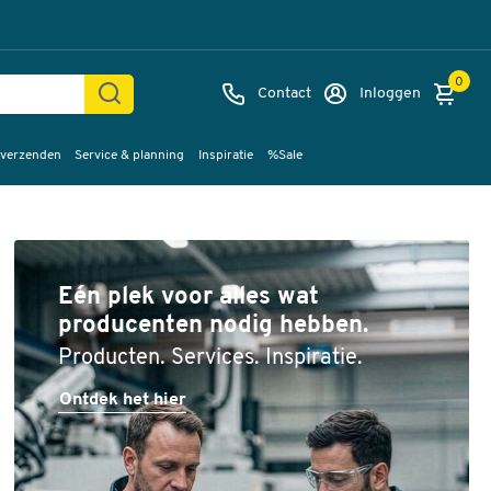
0
Contact
Inloggen
 verzenden
Service & planning
Inspiratie
%Sale
Eén plek voor alles wat
producenten nodig hebben.
Producten. Services. Inspiratie.
Ontdek het hier