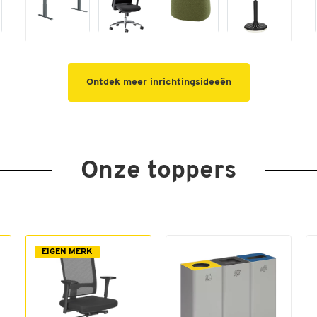
Ontdek meer inrichtingsideeën
Onze toppers
EIGEN MERK