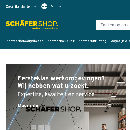
NL
Zakelijke klanten
Particuliere klanten
FR
Kantoorbenodigdheden
Kantoormeubilair
Kantooruitrusting
Magazijn & b
Eersteklas werkomgevingen?
Wij hebben wat u zoekt.
Expertise, kwaliteit en service
Meer info