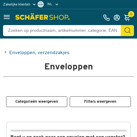
NL
Zakelijke klanten
Particuliere klanten
FR
0
Enveloppen, verzendzakjes
Enveloppen
Categorieën weergeven
Filters weergeven