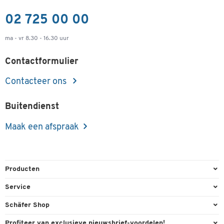
02 725 00 00
ma - vr 8.30 - 16.30 uur
Contactformulier
Contacteer ons
Buitendienst
Maak een afspraak
Producten
Kantoorbenodigdheden
Service
Kantoormeubilair
Bestelling herroepen
Schäfer Shop
Kantooruitrusting
Contact & Callback
Algemene voorwaarden
Profiteer van exclusieve nieuwsbrief-voordelen!