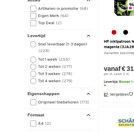
Acties
Artikelen in promotie
(68)
Eigen Merk
(64)
Top Deal
(2)
Levertijd
HP inktpatroon N
Snel leverbaar (1-3 dagen)
magenta (3JA2
(228)
Varianten beschik
Tot 1 week
(255)
Tot 2 weken
(277)
vanaf € 31
Tot 3 weken
(278)
per st. vanaf 3 st.
Tot 4 weken
(279)
Levertijd:
Binnen 1-
u
Eigenschappen
Vergelijken
Origineel toebehoren
(173)
Formaat
A4
(2)