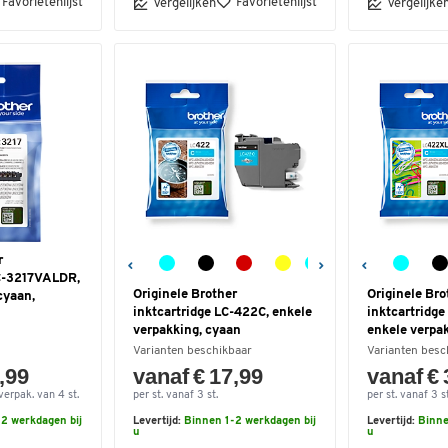
Favorietenlijst
Favorietenlijst
Vergelijken
Vergelijke
r
LC-3217VALDR,
Originele Brother
Originele Bro
cyaan,
inktcartridge LC-422C, enkele
inktcartridg
verpakking, cyaan
enkele verpa
Varianten beschikbaar
Varianten besc
,99
vanaf € 17,99
vanaf € 
verpak. van 4 st.
per st. vanaf 3 st.
per st. vanaf 3 st
2 werkdagen bij
Levertijd:
Binnen 1-2 werkdagen bij
Levertijd:
Binne
u
u