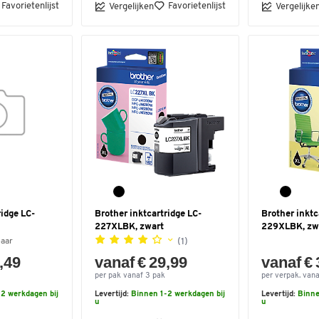
Favorietenlijst
Favorietenlijst
Vergelijken
Vergelijke
ridge LC-
Brother inktcartridge LC-
Brother inktc
227XLBK, zwart
229XLBK, zw
(1)
baar
,49
vanaf € 29,99
vanaf € 
per pak vanaf 3 pak
per verpak. vana
2 werkdagen bij
Levertijd:
Binnen 1-2 werkdagen bij
Levertijd:
Binne
u
u