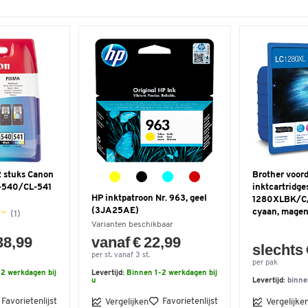
2 stuks Canon
Brother voor
G-540/CL-541
inktcartridge
HP inktpatroon Nr. 963, geel
1280XLBK/C/
(3JA25AE)
cyaan, magen
(1)
Varianten beschikbaar
38,99
vanaf € 22,99
slechts 
per st. vanaf 3 st.
per pak
2 werkdagen bij
Levertijd:
Binnen 1-2 werkdagen bij
u
Levertijd:
binne
Favorietenlijst
Favorietenlijst
Vergelijken
Vergelijke