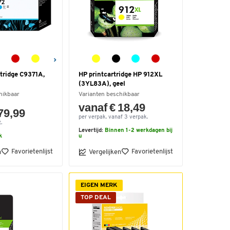
tridge C9371A,
HP printcartridge HP 912XL
l
(3YL83A), geel
hikbaar
Varianten beschikbaar
vanaf € 18,49
79,99
per verpak. vanaf 3 verpak.
.
Levertijd:
Binnen 1-2 werkdagen bij
k
u
Favorietenlijst
Favorietenlijst
n
Vergelijken
EIGEN MERK
TOP DEAL