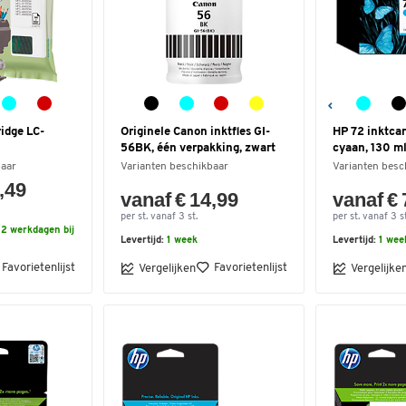
ridge LC-
Originele Canon inktfles GI-
HP 72 inktcar
56BK, één verpakking, zwart
cyaan, 130 m
baar
Varianten beschikbaar
Varianten besc
,49
vanaf € 14,99
vanaf € 
per st. vanaf 3 st.
per st. vanaf 3 st
2 werkdagen bij
Levertijd:
1 week
Levertijd:
1 wee
Favorietenlijst
Favorietenlijst
Vergelijken
Vergelijke