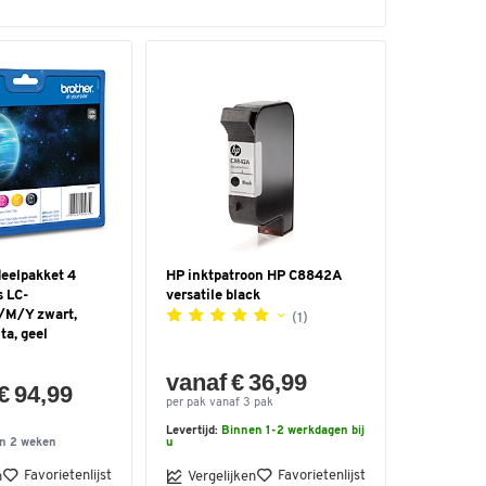
deelpakket 4
HP inktpatroon HP C8842A
s LC-
versatile black
M/Y zwart,
(1)
ta, geel
vanaf € 36,99
€ 94,99
per pak vanaf 3 pak
Levertijd:
Binnen 1-2 werkdagen bij
n 2 weken
u
Favorietenlijst
Favorietenlijst
n
Vergelijken