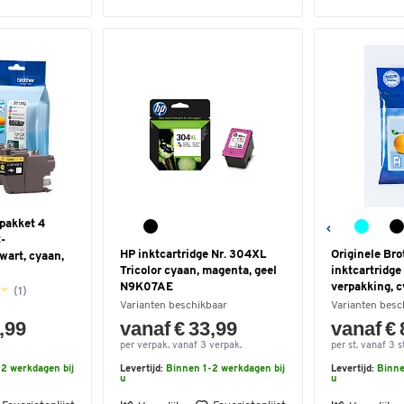
pakket 4
C-
HP inktcartridge Nr. 304XL
Originele Bro
art, cyaan,
Tricolor cyaan, magenta, geel
inktcartridge
N9K07AE
verpakking, 
(1)
Varianten beschikbaar
Varianten besc
,99
vanaf € 33,99
vanaf € 
per verpak. vanaf 3 verpak.
per st. vanaf 3 st
2 werkdagen bij
Levertijd:
Binnen 1-2 werkdagen bij
Levertijd:
Binne
u
u