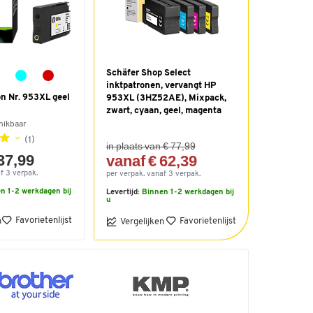
Schäfer Shop Select
inktpatronen, vervangt HP
on Nr. 953XL geel
953XL (3HZ52AE), Mixpack,
zwart, cyaan, geel, magenta
hikbaar
(1)
in plaats van € 77,99
37,99
vanaf € 62,39
f 3 verpak.
per verpak. vanaf 3 verpak.
n 1-2 werkdagen bij
Levertijd:
Binnen 1-2 werkdagen bij
u
Favorietenlijst
n
Favorietenlijst
Vergelijken