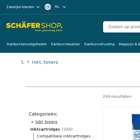
NL
Zakelijke klanten
Particuliere klanten
FR
Kantoorbenodigdheden
Kantoormeubilair
Kantooruitrusting
Magazijn & b
Inkt, toners
269 resultaten
Categorieën:
Inkt, toners
Inktcartridges
(269)
Compatibele inktcartridges