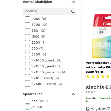
Aantal bladzijden
2000
(15)
3000
(12)
550
(12)
1500
(8)
2300
(7)
600
(7)
6000
(5)
1 x 1000 (zwart)
(4)
Voordeelpakket 
1 x 1500 (geel)
(4)
inktcartridge P
zwart/color
1 x 1500 (magenta)
(4)
1 x 180 (zwart)
(4)
1 x 6000 (zwart)
(4)
slechts € 
1 x 825 (cyaan)
(4)
per pak
Spaarpaket
1 x 825 (geel)
(4)
Levertijd:
Binnen 1-
nee
(208)
u
1 x 825 (magenta)
(4)
ja
(83)
1600
(4)
Vergelijken