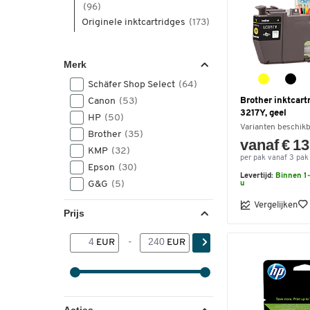
(96)
Originele inktcartridges
(173)
Merk
Schäfer Shop Select
(64)
Canon
(53)
Brother inktcart
3217Y, geel
HP
(50)
Varianten beschik
Brother
(35)
vanaf € 13
KMP
(32)
per pak vanaf 3 pak
Epson
(30)
Levertijd:
Binnen 1-
G&G
(5)
u
Vergelijken
Prijs
EUR
-
EUR