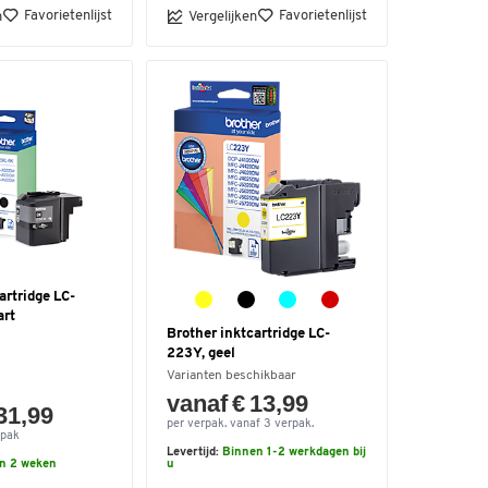
Favorietenlijst
Favorietenlijst
n
Vergelijken
artridge LC-
art
Brother inktcartridge LC-
223Y, geel
Varianten beschikbaar
vanaf € 13,99
31,99
per verpak. vanaf 3 verpak.
 pak
Levertijd:
Binnen 1-2 werkdagen bij
n 2 weken
u