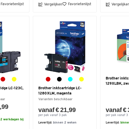
Favorietenlijst
Favorietenlijst
Vergelijken
Vergelijke
Brother inktc
129XLBK, zw
ridge LC-123C,
Brother inktcartridge LC-
1280XLM, magenta
baar
Varianten beschikbaar
,99
vanaf € 21,99
vanaf € 
per pak vanaf 3 pak
per pak vanaf 3
2 werkdagen bij
Levertijd:
binnen 2 weken
Levertijd:
binne