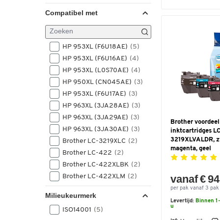
190
(4)
Compatibel met
400
(4)
1 x 1500 (cyaan)
(3)
1 x 2300 (zwart), 3 x 2000
HP 953XL (F6U18AE)
(5)
(cyaan, magenta, geel)
(3)
HP 953XL (F6U16AE)
(4)
1 x 2400 (zwart)
(3)
HP 953XL (L0S70AE)
(4)
1 x 300 (zwart)
(3)
HP 950XL (CN045AE)
(3)
1 x 3000 (zwart)
(3)
HP 953XL (F6U17AE)
(3)
1 x 500 (zwart)
(3)
HP 963XL (3JA28AE)
(3)
1 x 5000 (cyaan)
(3)
HP 963XL (3JA29AE)
(3)
Brother voordeel
1 x 5000 (geel)
(3)
HP 963XL (3JA30AE)
(3)
inktcartridges L
1 x 5000 (magenta)
(3)
3219XLVALDR, zw
Brother LC-3219XLC
(2)
1100
(3)
magenta, geel
Brother LC-422
(2)
14000
(3)
Brother LC-422XLBK
(2)
165
(3)
Brother LC-422XLM
(2)
vanaf € 94
200
(3)
Canon GI-56C (4430C001)
per pak vanaf 3 pak
Milieukeurmerk
1 x 1000 (zwart), 3 x 825
(2)
Levertijd:
Binnen 1-
(cyaan, magenta, geel)
(2)
u
ISO14001
(5)
Canon GI-56M (4431C001)