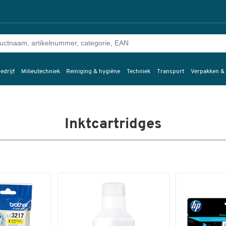
edrijf
Milieutechniek
Reiniging & hygiëne
Techniek
Transport
Verpakken &
Inktcartridges