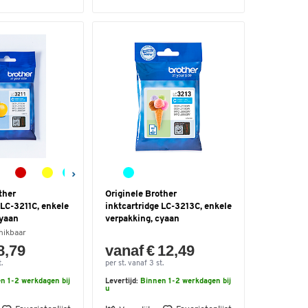
ther
Originele Brother
 LC-3211C, enkele
inktcartridge LC-3213C, enkele
cyaan
verpakking, cyaan
hikbaar
8,79
vanaf € 12,49
.
per st. vanaf 3 st.
n 1-2 werkdagen bij
Levertijd:
Binnen 1-2 werkdagen bij
u