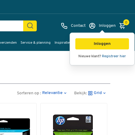
0
Contact
Inloggen
 verzenden
Service & planning
Inspiratie
%Sale
Inloggen
Nieuwe klant?
Registreer hier
Relevantie
Grid
Sorteren op :
Bekijk: