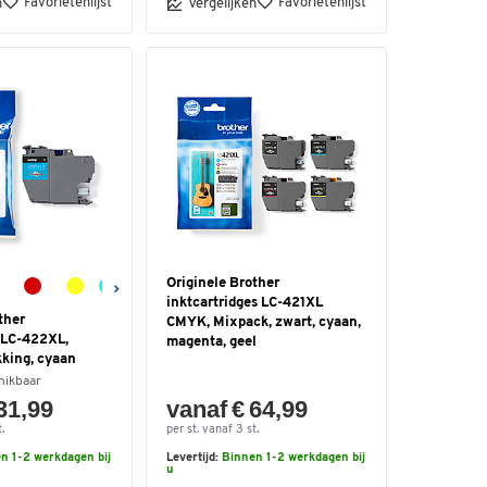
Favorietenlijst
Favorietenlijst
n
Vergelijken
Originele Brother
inktcartridges LC-421XL
ther
CMYK, Mixpack, zwart, cyaan,
e LC-422XL,
magenta, geel
kking, cyaan
hikbaar
31,99
vanaf € 64,99
.
per st. vanaf 3 st.
n 1-2 werkdagen bij
Levertijd:
Binnen 1-2 werkdagen bij
u