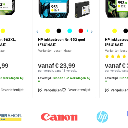
r. 963XL,
HP inktpatroon Nr. 953 geel
HP inktpatro
8AE)
(F6U14AE)
(F6U18AE)
baar
Varianten beschikbaar
Varianten besc
,99
vanaf € 23,99
vanaf € 
per verpak. vanaf 3 verpak.
per verpak. vana
2 werkdagen bij
Levertijd:
Binnen 1-2 werkdagen bij
Levertijd:
Binne
u
u
Favorietenlijst
Favorietenlijst
Vergelijken
Vergelijke