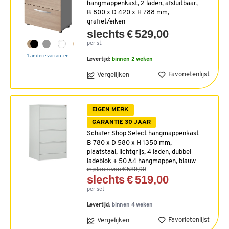
hangmappenkast, 2 laden, afsluitbaar,
B 800 x D 420 x H 788 mm,
grafiet/eiken
slechts € 529,00
per st.
1 andere varianten
Levertijd:
binnen 2 weken
Favorietenlijst
Vergelijken
EIGEN MERK
GARANTIE 30 JAAR
Schäfer Shop Select hangmappenkast
B 780 x D 580 x H 1350 mm,
plaatstaal, lichtgrijs, 4 laden, dubbel
ladeblok + 50 A4 hangmappen, blauw
in plaats van € 580,90
slechts € 519,00
per set
Levertijd:
binnen 4 weken
Favorietenlijst
Vergelijken