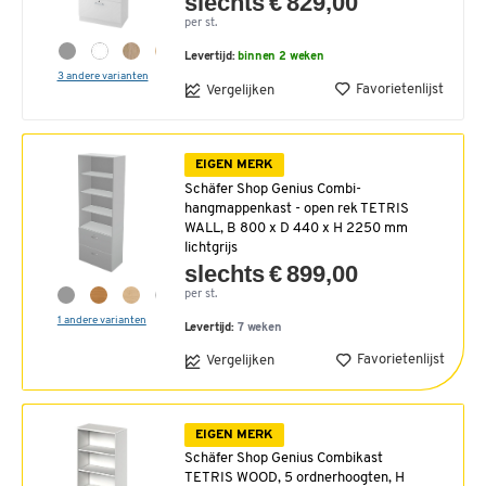
slechts € 829,00
per st.
Levertijd:
binnen 2 weken
3 andere varianten
Favorietenlijst
Vergelijken
EIGEN MERK
Schäfer Shop Genius Combi-
hangmappenkast - open rek TETRIS
WALL, B 800 x D 440 x H 2250 mm
lichtgrijs
slechts € 899,00
per st.
1 andere varianten
Levertijd:
7 weken
Favorietenlijst
Vergelijken
EIGEN MERK
Schäfer Shop Genius Combikast
TETRIS WOOD, 5 ordnerhoogten, H