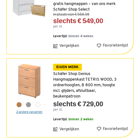
gratis hangmappen – van ons merk
Schäfer Shop Select
in plaats van € 568,98
slechts € 549,00
per st.
Levertijd:
binnen 4 weken
Favorietenlijst
Vergelijken
EIGEN MERK
Schäfer Shop Genius
Hangmappenkast TETRIS WOOD, 3
ordnerhoogten, B 800 mm, hoogte
incl. glijders, afsluitbaar,
beukenpatroon
slechts € 729,00
per st.
2 andere varianten
Levertijd:
binnen 2 weken
Favorietenlijst
Vergelijken