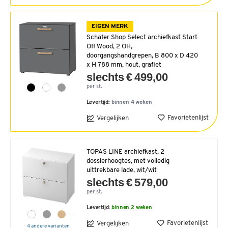
EIGEN MERK
Schäfer Shop Select archiefkast Start
Off Wood, 2 OH,
doorgangshandgrepen, B 800 x D 420
x H 788 mm, hout, grafiet
slechts € 499,00
per st.
Levertijd:
binnen 4 weken
Favorietenlijst
Vergelijken
TOPAS LINE archiefkast, 2
dossierhoogtes, met volledig
uittrekbare lade, wit/wit
slechts € 579,00
per st.
Levertijd:
binnen 2 weken
Favorietenlijst
Vergelijken
4 andere varianten