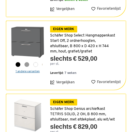
Levertijd:
binnen 2 weken
Favorietenlijst
Vergelijken
EIGEN MERK
Schäfer Shop Select Hangmappenkast
Start Off, 2 ordnerhoogten,
afsluitbaar, B 800 x D 420 x H 744
mm, hout, grafiet/grafiet
slechts € 529,00
per st.
1 andere varianten
Levertijd:
7 weken
Favorietenlijst
Vergelijken
EIGEN MERK
Schäfer Shop Genius archiefkast
TETRIS SOLID, 2 OH, B 800 mm,
afsluitbaar, met afdekplaat, alu wit/wit
slechts € 829,00