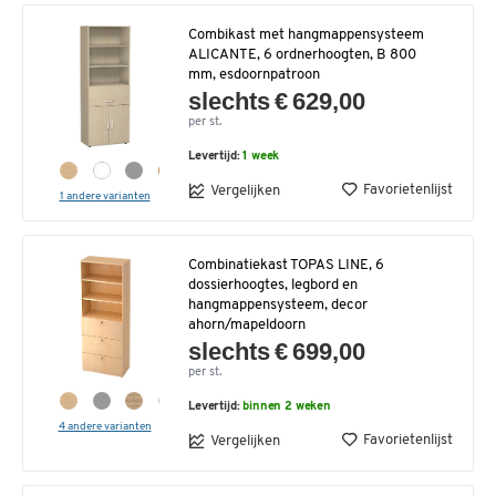
Combikast met hangmappensysteem
ALICANTE, 6 ordnerhoogten, B 800
mm, esdoornpatroon
slechts € 629,00
per st.
Levertijd:
1 week
Favorietenlijst
Vergelijken
1 andere varianten
Combinatiekast TOPAS LINE, 6
dossierhoogtes, legbord en
hangmappensysteem, decor
ahorn/mapeldoorn
slechts € 699,00
per st.
Levertijd:
binnen 2 weken
4 andere varianten
Favorietenlijst
Vergelijken