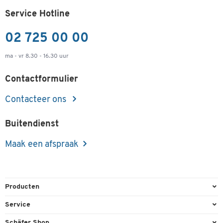
Service Hotline
02 725 00 00
ma - vr 8.30 - 16.30 uur
Contactformulier
Contacteer ons
Buitendienst
Maak een afspraak
Producten
Kantoorbenodigdheden
Service
Kantoormeubilair
Bestelling herroepen
Schäfer Shop