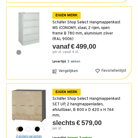
EIGEN MERK
Schäfer Shop Select Hangmappenkast
MS iCONOMY, staal, 2 rijen, open
frame B 780 mm, aluminium zilver
(RAL 9006)
vanaf € 499,00
per st. vanaf 4 st.
Levertijd:
5 weken
Favorietenlijst
Vergelijken
EIGEN MERK
Schäfer Shop Select Hangmappenkast
SET UP, 2 hangmappenladen,
afsluitbaar, B 800 x D 420 x H 744
mm,
slechts € 579,00
per st.
2 andere varianten