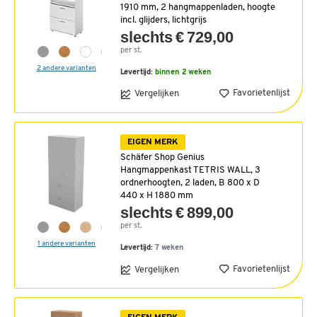
1910 mm, 2 hangmappenladen, hoogte
incl. glijders, lichtgrijs
slechts € 729,00
per st.
2 andere varianten
Levertijd:
binnen 2 weken
Favorietenlijst
Vergelijken
EIGEN MERK
Schäfer Shop Genius
Hangmappenkast TETRIS WALL, 3
ordnerhoogten, 2 laden, B 800 x D
440 x H 1880 mm
slechts € 899,00
per st.
1 andere varianten
Levertijd:
7 weken
Favorietenlijst
Vergelijken