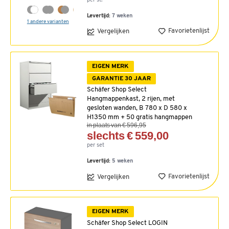
per st.
Levertijd:
7 weken
1 andere varianten
Favorietenlijst
Vergelijken
EIGEN MERK
GARANTIE 30 JAAR
Schäfer Shop Select
Hangmappenkast, 2 rijen, met
gesloten wanden, B 780 x D 580 x
H1350 mm + 50 gratis hangmappen
in plaats van € 596,95
slechts € 559,00
per set
Levertijd:
5 weken
Favorietenlijst
Vergelijken
EIGEN MERK
Schäfer Shop Select LOGIN