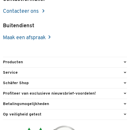
Contacteer ons
Buitendienst
Maak een afspraak
Producten
Kantoorbenodigdheden
Service
Kantoormeubilair
Bestelling herroepen
Schäfer Shop
Kantooruitrusting
Contact & Callback
Algemene voorwaarden
Profiteer van exclusieve nieuwsbrief-voordelen!
Magazijn & Bedrijf
Directe order
Bedrijfsgegevens
Welkomstgeschenk
Betalingsmogelijkheden
Milieutechniek
FAQ
Buitendienst
Exclusieve promoties
Paypal
Reiniging & hygiëne
Op veiligheid getest
Inkt & Toner
Carriere
Individuele aanbiedingen
Factuur
Techniek
Leveringsinformatie
Compliance
Expertise