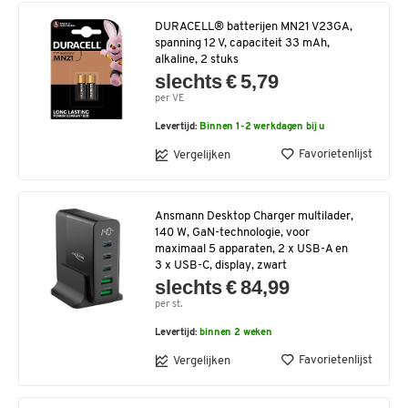
DURACELL® batterijen MN21 V23GA,
spanning 12 V, capaciteit 33 mAh,
alkaline, 2 stuks
slechts € 5,79
per VE
Levertijd:
Binnen 1-2 werkdagen bij u
Favorietenlijst
Vergelijken
Ansmann Desktop Charger multilader,
140 W, GaN-technologie, voor
maximaal 5 apparaten, 2 x USB-A en
3 x USB-C, display, zwart
slechts € 84,99
per st.
Levertijd:
binnen 2 weken
Favorietenlijst
Vergelijken