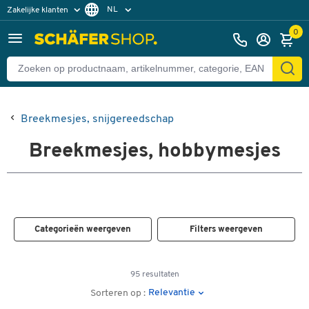
NL
Zakelijke klanten
Particuliere klanten
FR
0
Breekmesjes, snijgereedschap
Breekmesjes, hobbymesjes
Categorieën weergeven
Filters weergeven
95 resultaten
Relevantie
Sorteren op :