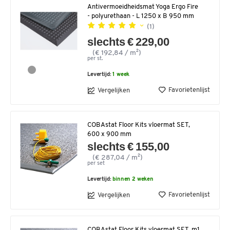
Antivermoeidheidsmat Yoga Ergo Fire
- polyurethaan - L 1250 x B 950 mm
(1)
slechts € 229,00
(€ 192,84 / m²)
per st.
Levertijd:
1 week
Favorietenlijst
Vergelijken
COBAstat Floor Kits vloermat SET,
600 x 900 mm
slechts € 155,00
(€ 287,04 / m²)
per set
Levertijd:
binnen 2 weken
Favorietenlijst
Vergelijken
COBAstat Floor Kits vloermat SET, m1