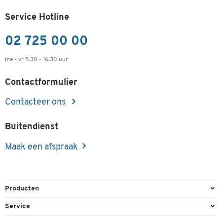
Service Hotline
02 725 00 00
ma - vr 8.30 - 16.30 uur
Contactformulier
Contacteer ons
Buitendienst
Maak een afspraak
Producten
Kantoorbenodigdheden
Service
Kantoormeubilair
Bestelling herroepen