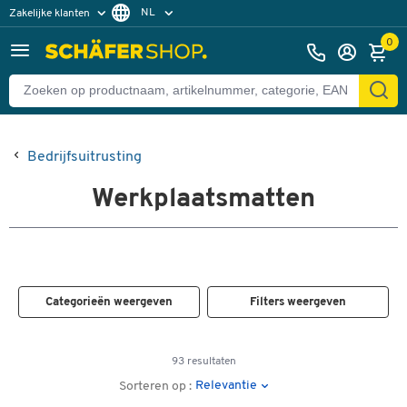
NL
Zakelijke klanten
Particuliere klanten
FR
0
Bedrijfsuitrusting
Werkplaatsmatten
Categorieën weergeven
Filters weergeven
93 resultaten
Relevantie
Sorteren op :