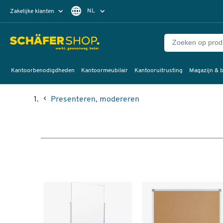
NL
Zakelijke klanten
Particuliere klanten
FR
Kantoorbenodigdheden
Kantoormeubilair
Kantooruitrusting
Magazijn & b
Presenteren, modereren