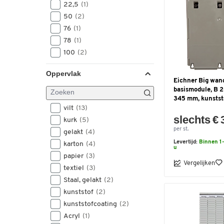
22,5
(1)
710
(2)
1965
(1)
50
(2)
750
(1)
2000
(1)
76
(1)
780
(2)
2300
(1)
78
(1)
783
(1)
100
(2)
785
(2)
795
(10)
Oppervlak
800
(2)
Eichner Big wand
basismodule, B 2
819
(1)
345 mm, kunststof
820
(1)
vilt
(13)
900
(21)
slechts € 
kurk
(5)
915
(1)
per st.
gelakt
(4)
925
(1)
Levertijd:
Binnen 1-
karton
(4)
u
940
(1)
papier
(3)
960
(1)
Vergelijken
textiel
(3)
965
(1)
Staal, gelakt
(2)
1000
(5)
kunststof
(2)
1008
(1)
kunststofcoating
(2)
1060
(2)
Acryl
(1)
1085
(7)