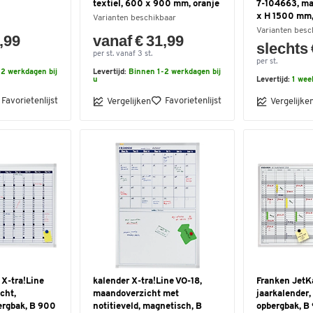
textiel, 600 x 900 mm, oranje
7-104663, ma
x H 1500 mm,
Varianten beschikbaar
Varianten besc
,99
vanaf € 31,99
slechts 
per st. vanaf 3 st.
per st.
2 werkdagen bij
Levertijd:
Binnen 1-2 werkdagen bij
u
Levertijd:
1 wee
Favorietenlijst
Favorietenlijst
Vergelijken
Vergelijke
X-tra!Line
kalender X-tra!Line VO-18,
Franken JetK
cht,
maandoverzicht met
jaarkalender,
ergbak, B 900
notitieveld, magnetisch, B
opbergbak, B