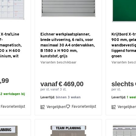
X-tra!Line
Eichner werkplaatsplanner,
Krijtbord X-t
7-
brede uitvoering, 6 rails, voor
900 mm, gela
 magnetisch,
maximaal 30 A4 ordervakken,
wandbevestig
900 x H 600
B 1580 x H 900 mm,
liggend forma
inium, wit
kunststof, grijs
groen
Varianten beschikbaar
Varianten besc
,99
vanaf € 469,00
slechts 
per st. vanaf 3 st.
per st.
2 werkdagen bij
Levertijd:
binnen 3 weken
Levertijd:
1 wee
Favorietenlijst
Favorietenlijst
Vergelijken
Vergelijke