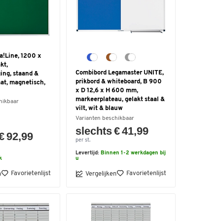
ra!Line, 1200 x
kt,
Combibord Legamaster UNITE,
ing, staand &
prikbord & whiteboard, B 900
at, magnetisch,
x D 12,6 x H 600 mm,
markeerplateau, gelakt staal &
hikbaar
vilt, wit & blauw
Varianten beschikbaar
slechts € 41,99
€ 92,99
per st.
Levertijd:
Binnen 1-2 werkdagen bij
k
u
Favorietenlijst
Favorietenlijst
n
Vergelijken