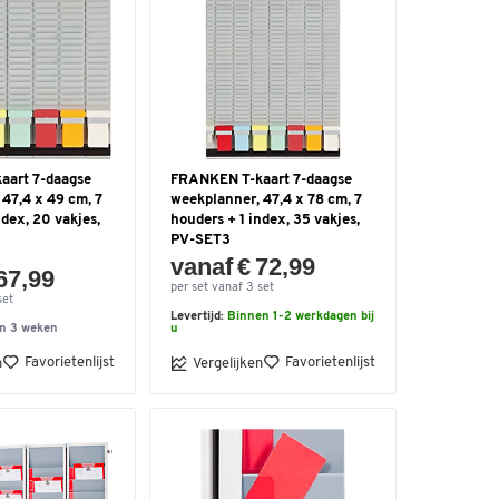
aart 7-daagse
FRANKEN T-kaart 7-daagse
47,4 x 49 cm, 7
weekplanner, 47,4 x 78 cm, 7
ndex, 20 vakjes,
houders + 1 index, 35 vakjes,
PV-SET3
vanaf € 72,99
67,99
per set vanaf 3 set
set
Levertijd:
Binnen 1-2 werkdagen bij
n 3 weken
u
Favorietenlijst
Favorietenlijst
n
Vergelijken