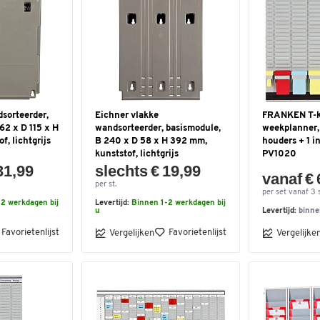
sorteerder,
Eichner vlakke
FRANKEN T-k
62 x D 115 x H
wandsorteerder, basismodule,
weekplanner, 
, lichtgrijs
B 240 x D 58 x H 392 mm,
houders + 1 i
kunststof, lichtgrijs
PV1020
31,99
slechts € 19,99
vanaf € 
per st.
per set vanaf 3 
2 werkdagen bij
Levertijd:
Binnen 1-2 werkdagen bij
u
Levertijd:
binne
Favorietenlijst
Favorietenlijst
Vergelijken
Vergelijke