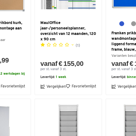
ikbord kurk,
MaulOffice
montage aan
jaar-/personeelsplanner,
Franken prikb
overzicht van 12 maanden, 120
wandmontage 
x 90 cm
baar
liggend form
(1)
frame, blauw
Varianten besc
,99
vanaf € 155,00
vanaf €
per st. vanaf 3 st.
per st. vanaf 3 st
2 werkdagen bij
Levertijd:
1 week
Levertijd:
binne
Favorietenlijst
Favorietenlijst
Vergelijken
Vergelijke