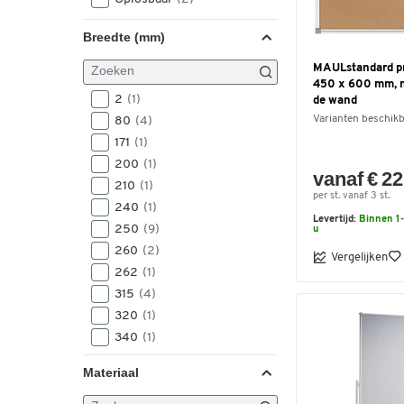
Breedte (mm)
MAULstandard pr
450 x 600 mm, 
2
(1)
de wand
Varianten beschik
80
(4)
171
(1)
200
(1)
vanaf € 22
210
(1)
per st. vanaf 3 st.
240
(1)
Levertijd:
Binnen 1-
250
(9)
u
260
(2)
Vergelijken
262
(1)
315
(4)
320
(1)
340
(1)
400
(1)
Materiaal
450
(1)
460
(1)