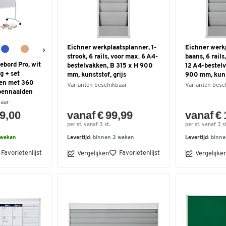
Eichner werkplaatsplanner, 1-
Eichner werkp
strook, 6 rails, voor max. 6 A4-
baans, 6 rail
bord Pro, wit
bestelvakken, B 315 x H 900
12 A4-bestel
g + set
mm, kunststof, grijs
900 mm, kunst
ten met 360
Varianten beschikbaar
Varianten besc
pennaalden
baar
19,00
vanaf € 99,99
vanaf €
per st. vanaf 3 st.
per st. vanaf 3 st
 weken
Levertijd:
binnen 3 weken
Levertijd:
binne
Favorietenlijst
Favorietenlijst
Vergelijken
Vergelijke