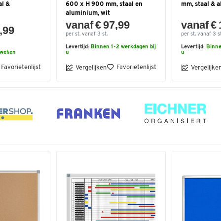
al &
600 x H 900 mm, staal en
mm, staal & a
aluminium, wit
vanaf € 97,99
vanaf € 
,99
per st. vanaf 3 st.
per st. vanaf 3 st
Levertijd:
Binnen 1-2 werkdagen bij
Levertijd:
Binne
 weken
u
u
Favorietenlijst
Favorietenlijst
Vergelijken
Vergelijke