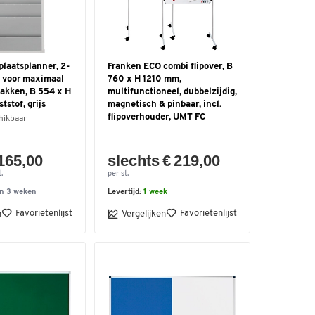
laatsplanner, 2-
Franken ECO combi flipover, B
s, voor maximaal
760 x H 1210 mm,
vakken, B 554 x H
multifunctioneel, dubbelzijdig,
stof, grijs
magnetisch & pinbaar, incl.
flipoverhouder, UMT FC
hikbaar
 165,00
slechts € 219,00
.
per st.
n 3 weken
Levertijd:
1 week
Favorietenlijst
Favorietenlijst
n
Vergelijken