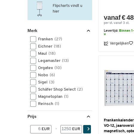
Flipcharts vindt u
hier
vanaf € 48
per st. vanaf 3 st.
Merk
Levertijd:
Binnen 1-
u
Franken
(27)
Vergelijken
Eichner
(18)
Maul
(18)
Legamaster
(13)
Orgatex
(10)
Nobo
(6)
Sigel
(3)
Schäfer Shop Select
(2)
Magnetoplan
(1)
Reinsch
(1)
Prijs
Frankenkalender 
VO-12, jaaroverzi
EUR
-
EUR
magnetisch, opb