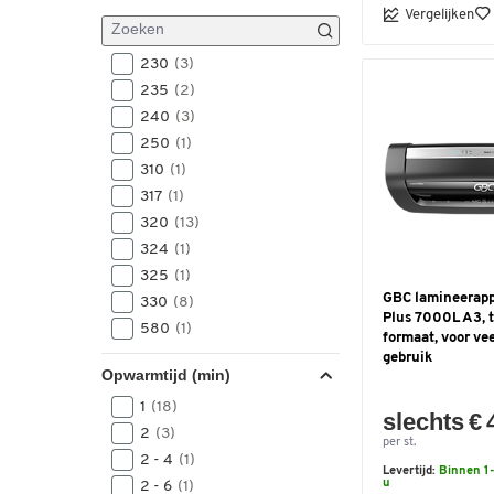
Vergelijken
230
(3)
235
(2)
240
(3)
250
(1)
310
(1)
317
(1)
320
(13)
324
(1)
325
(1)
GBC lamineerapp
330
(8)
Plus 7000L A3, t
580
(1)
formaat, voor ve
gebruik
Opwarmtijd (min)
1
(18)
slechts € 
2
(3)
per st.
2 - 4
(1)
Levertijd:
Binnen 1-
u
2 - 6
(1)