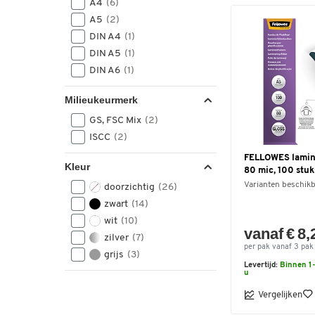
A4
(6)
A5
(2)
DIN A4
(1)
DIN A5
(1)
DIN A6
(1)
Milieukeurmerk
GS, FSC Mix
(2)
ISCC
(2)
FELLOWES lamine
Kleur
80 mic, 100 stuk
Varianten beschik
doorzichtig
(26)
zwart
(14)
wit
(10)
vanaf € 8,
zilver
(7)
per pak vanaf 3 pak
grijs
(3)
Levertijd:
Binnen 1-
u
Vergelijken