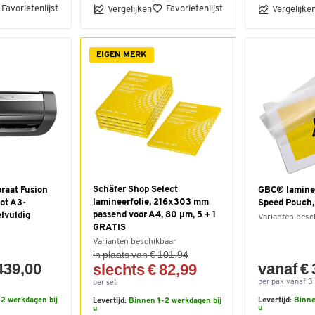
Favorietenlijst
Favorietenlijst
Vergelijken
Vergelijke
EIGEN MERK
Schäfer Shop Select
raat Fusion
GBC® laminee
lamineerfolie, 216x303 mm
ot A3-
Speed Pouch,
passend voor A4, 80 µm, 5 + 1
elvuldig
Varianten besc
GRATIS
Varianten beschikbaar
in plaats van € 101,94
439,00
vanaf € 
slechts € 82,99
per pak vanaf 3 
per set
2 werkdagen bij
Levertijd:
Binne
Levertijd:
Binnen 1-2 werkdagen bij
u
u