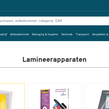
edrijf
Milieutechniek
Reiniging & hygiëne
Techniek
Transport
Verpakken &
Lamineerapparaten