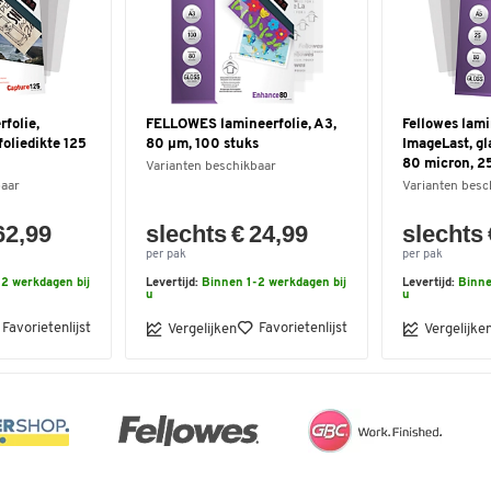
rfolie,
FELLOWES lamineerfolie, A3,
Fellowes lami
foliedikte 125
80 µm, 100 stuks
ImageLast, gl
80 micron, 2
Varianten beschikbaar
baar
Varianten besc
62,99
slechts € 24,99
slechts 
per pak
per pak
2 werkdagen bij
Levertijd:
Binnen 1-2 werkdagen bij
Levertijd:
Binne
u
u
Favorietenlijst
Favorietenlijst
Vergelijken
Vergelijke