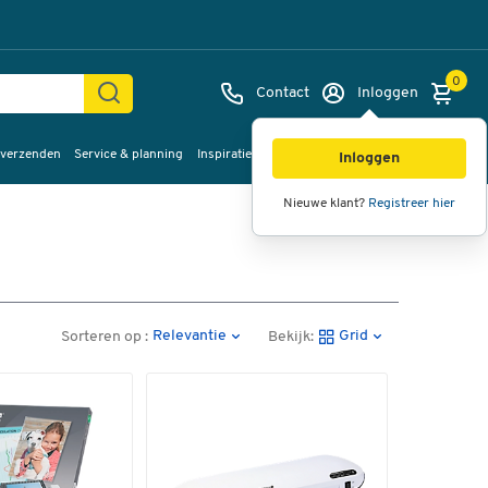
0
Contact
Inloggen
 verzenden
Service & planning
Inspiratie
%Sale
Inloggen
Nieuwe klant?
Registreer hier
Relevantie
Grid
Sorteren op :
Bekijk: