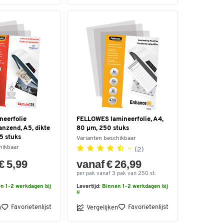
neerfolie
FELLOWES lamineerfolie, A4,
anzend, A5, dikte
80 µm, 250 stuks
5 stuks
Varianten beschikbaar
hikbaar
(2)
€ 5,99
vanaf € 26,99
per pak vanaf 3 pak van 250 st.
n 1-2 werkdagen bij
Levertijd:
Binnen 1-2 werkdagen bij
u
Favorietenlijst
Favorietenlijst
n
Vergelijken