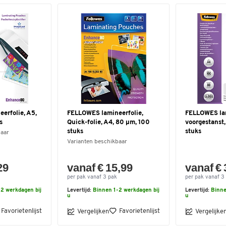
erfolie, A5,
FELLOWES lamineerfolie,
FELLOWES lam
s
Quick-folie, A4, 80 µm, 100
voorgestanst,
stuks
stuks
baar
Varianten beschikbaar
29
vanaf € 15,99
vanaf € 
per pak vanaf 3 pak
per pak vanaf 3
2 werkdagen bij
Levertijd:
Binnen 1-2 werkdagen bij
Levertijd:
Binne
u
u
Favorietenlijst
Favorietenlijst
Vergelijken
Vergelijke