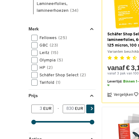
Lamineerfolies,
lamineerhoezen
(34)
Merk
Schäfer Shop Sel
Fellowes
(25)
lamineerfolies, 
GBC
(23)
125 micron, 100 
Varianten beschikb
Leitz
(15)
Olympia
(5)
vanaf € 3,
HP
(2)
vanaf 3 pak van 100 
Schäfer Shop Select
(2)
Levertijd:
Binnen 1-
Tarifold
(1)
u
Vergelijken
Prijs
EUR
-
EUR