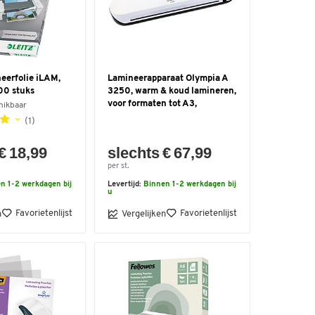
eerfolie iLAM,
Lamineerapparaat Olympia A
00 stuks
3250, warm & koud lamineren,
voor formaten tot A3,
hikbaar
(1)
€ 18,99
slechts € 67,99
per st.
n 1-2 werkdagen bij
Levertijd:
Binnen 1-2 werkdagen bij
u
Favorietenlijst
Favorietenlijst
n
Vergelijken