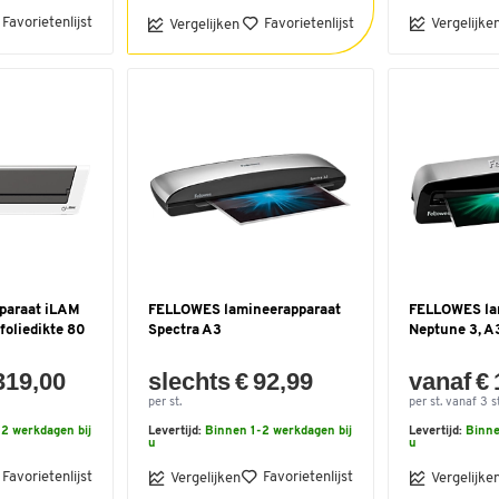
Favorietenlijst
Favorietenlijst
Vergelijke
Vergelijken
pparaat iLAM
FELLOWES lamineerapparaat
FELLOWES la
foliedikte 80
Spectra A3
Neptune 3, A
319,00
slechts € 92,99
vanaf €
per st.
per st. vanaf 3 st
2 werkdagen bij
Levertijd:
Binnen 1-2 werkdagen bij
Levertijd:
Binne
u
u
Favorietenlijst
Favorietenlijst
Vergelijken
Vergelijke