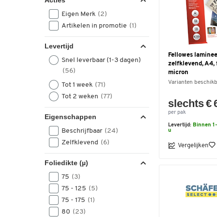
Acties
Eigen Merk
(2)
Artikelen in promotie
(1)
Levertijd
Fellowes laminee
Snel leverbaar (1-3 dagen)
zelfklevend, A4, 
(56)
micron
Varianten beschik
Tot 1 week
(71)
Tot 2 weken
(77)
slechts € 
per pak
Eigenschappen
Levertijd:
Binnen 1-
Beschrijfbaar
(24)
u
Zelfklevend
(6)
Vergelijken
Foliedikte (µ)
75
(3)
75 - 125
(5)
75 - 175
(1)
80
(23)