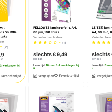
ect
FELLOWES lamineerfolie, A4,
LEITZ® lamin
60 x 90 mm,
80 µm, 100 stuks
A4, 80 mic, 1
stuks
Varianten beschikbaar
Varianten besc
aar
(1)
(2)
slechts € 9,49
slechts 
19
per pak
per pak
st.
Levertijd:
Binnen 1-2 werkdagen bij
Levertijd:
Binne
2 werkdagen bij
u
u
Favorietenlijst
Favorietenlijst
Vergelijken
Vergelijke