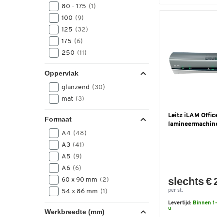
80 - 175
(1)
100
(9)
125
(32)
175
(6)
250
(11)
Oppervlak
glanzend
(30)
mat
(3)
Leitz iLAM Offic
Formaat
lamineermachine
A4
(48)
A3
(41)
A5
(9)
A6
(6)
slechts € 
60 x 90 mm
(2)
54 x 86 mm
(1)
per st.
Levertijd:
Binnen 1-
u
Werkbreedte (mm)