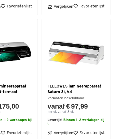
Favorietenlijst
Favorietenlijst
n
Vergelijken
mineerappraat
FELLOWES lamineerapparaat
3-formaat
Saturn 3i, A4
Varianten beschikbaar
 175,00
vanaf € 97,99
.
per st. vanaf 3 st.
n 1-2 werkdagen bij
Levertijd:
Binnen 1-2 werkdagen bij
u
Favorietenlijst
Favorietenlijst
n
Vergelijken