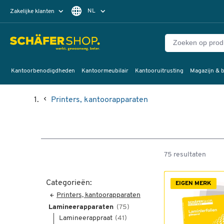
NL
Zakelijke klanten
Particuliere klanten
FR
Kantoorbenodigdheden
Kantoormeubilair
Kantooruitrusting
Magazijn & b
Printers, kantoorapparaten
75 resultaten
Categorieën:
EIGEN MERK
Printers, kantoorapparaten
Lamineerapparaten
(75)
Lamineerappraat
(41)