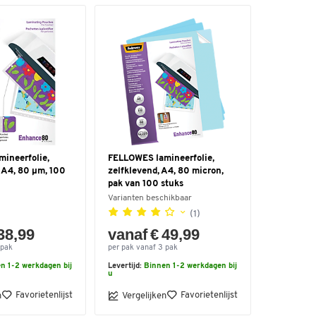
ineerfolie,
FELLOWES lamineerfolie,
 A4, 80 µm, 100
zelfklevend, A4, 80 micron,
pak van 100 stuks
Varianten beschikbaar
(1)
38,99
vanaf € 49,99
 pak
per pak vanaf 3 pak
n 1-2 werkdagen bij
Levertijd:
Binnen 1-2 werkdagen bij
u
Favorietenlijst
Favorietenlijst
n
Vergelijken