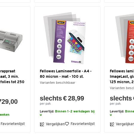
erappraat
Fellowes Lamineerfolie - A4 -
Fellowes lami
aat, 3 min.
80 micron - mat - 100 st.
ImageLast, gl
folies tot 250
125 micron, 2
Varianten beschikbaar
Varianten besc
slechts € 28,99
slechts 
729,00
per pak
per pak
Levertijd:
Binnen 1-2 werkdagen bij
Levertijd:
Binne
 weken
u
u
Favorietenlijst
Favorietenlijst
Vergelijken
Vergelijke