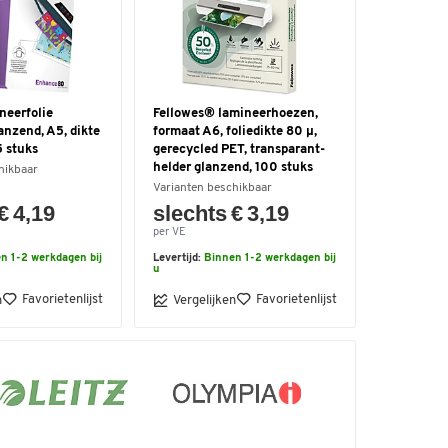
neerfolie
Fellowes® lamineerhoezen,
anzend, A5, dikte
formaat A6, foliedikte 80 µ,
5 stuks
gerecycled PET, transparant-
helder glanzend, 100 stuks
hikbaar
Varianten beschikbaar
€ 4,19
slechts € 3,19
per VE
n 1-2 werkdagen bij
Levertijd:
Binnen 1-2 werkdagen bij
u
Favorietenlijst
Favorietenlijst
n
Vergelijken