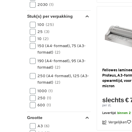
2030
(1)
350
(1)
Stuk(s) per verpakking
700
(1)
100
(25)
800
(1)
25
(3)
950
(1)
10
(2)
ongeveer 800
(1)
150 (A4-formaat), 75 (A3-
formaat)
(2)
190 (A4-formaat), 95 (A3-
formaat)
(2)
Fellowes lamine
Proteus, A3-form
250 (A4-formaat), 125 (A3-
opwarmtijd, voor 
formaat)
(2)
micron
1000
(1)
250
(1)
slechts € 
600
(1)
per st.
Levertijd:
binnen 2
Grootte
Vergelijken
A3
(6)