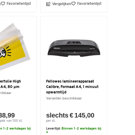
Favorietenlijst
Favorietenlijst
n
Vergelijken
rfolie High
Fellowes lamineerapparaat
 A4, 80 μm
Calibre, Formaat A4, 1 minuut
opwarmtijd
hikbaar
Varianten beschikbaar
38,99
slechts € 145,00
pak van 100 st.
per st.
n 1-2 werkdagen bij
Levertijd:
Binnen 1-2 werkdagen bij
u