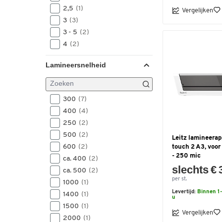
2,5
(1)
Vergelijken
3
(3)
3 - 5
(2)
4
(2)
Lamineersnelheid
300
(7)
400
(4)
250
(2)
500
(2)
Leitz lamineera
600
(2)
touch 2 A3, voor 
- 250 mic
ca. 400
(2)
slechts € 
ca. 500
(2)
per st.
1000
(1)
Levertijd:
Binnen 1-
1400
(1)
u
1500
(1)
Vergelijken
2000
(1)