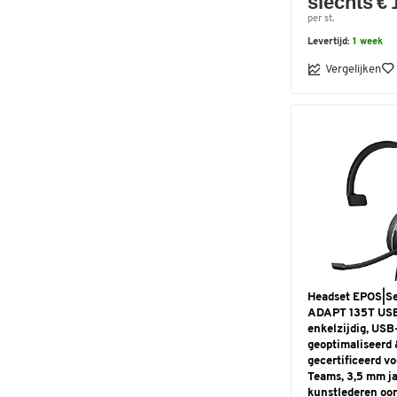
slechts € 
per st.
Levertijd:
1 week
Vergelijken
Headset EPOS|S
ADAPT 135T USB 
enkelzijdig, USB
geoptimaliseerd 
gecertificeerd vo
Teams, 3,5 mm ja
kunstlederen oo