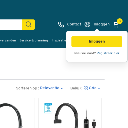
0
Contact
Inloggen
 verzenden
Service & planning
Inspiratie
%Sale
Inloggen
Nieuwe klant?
Registreer hier
Relevantie
Grid
Sorteren op :
Bekijk: