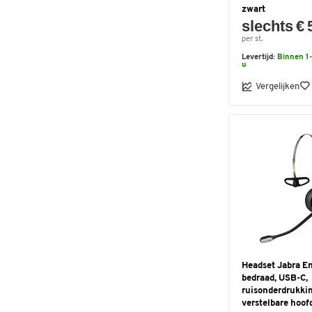
zwart
slechts € 
per st.
Levertijd:
Binnen 1-
u
Vergelijken
Headset Jabra E
bedraad, USB-C,
ruisonderdrukkin
verstelbare hoo