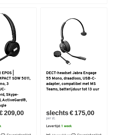
 EPOS |
DECT-headset Jabra Engage
MPACT SDW 5011,
55 Mono, draadloos, USB-C-
no, 3
adapter, compatibel met MS
 UC-
Teams, batterijduur tot 13 uur
rd, Skype-
d, ActiveGard®,
ngle
€ 209,00
slechts € 175,00
per st.
k
Levertijd:
1 week