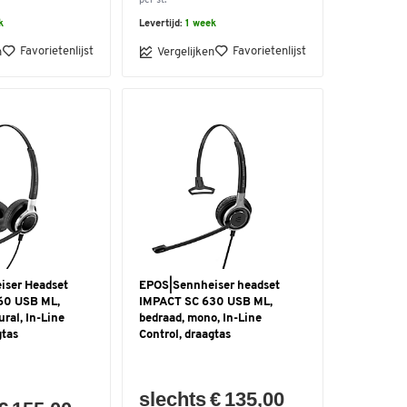
per st.
k
Levertijd:
1 week
Favorietenlijst
Favorietenlijst
n
Vergelijken
iser Headset
EPOS|Sennheiser headset
60 USB ML,
IMPACT SC 630 USB ML,
ural, In-Line
bedraad, mono, In-Line
gtas
Control, draagtas
slechts € 135,00