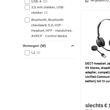
Vergelijken
USB-A
(2)
3,5 mm stekker, USB-
stekker
(1)
Bluetooth, Bluetooth
standaard: 5.0, HSP -
Headset, HFP - Handsfree,
AVRCP - Control Media
Playback, A2DP -
Vermogen (W)
Muziekweergave, aptX -
Breedband Stereo Audio
(1)
1,2
(1)
Bluetooth, USB, compatibel
DECT-headset Ja
met PC, vaste en mobiele
55 Stereo, draad
telefoon
(1)
adapter, compati
Unified Communi
Bluetooth, USB-C
(1)
batterij tot 13 uu
DECT
(1)
DECT, USB
(1)
QD-kabel
(1)
USB 2.0/3.0, 3.5 mm
slechts € 
aansluiting
(1)