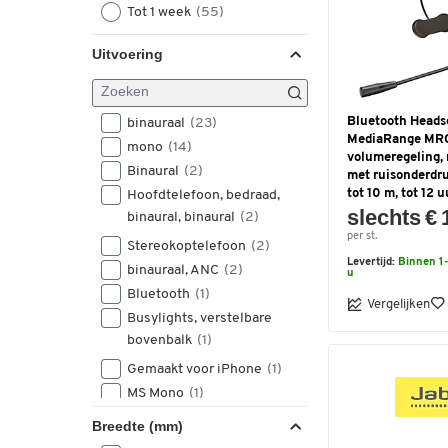
Tot 1 week
(55)
Uitvoering
Bluetooth Heads
binauraal
(23)
MediaRange MR
mono
(14)
volumeregeling,
Binaural
(2)
met ruisonderdru
tot 10 m, tot 12 u
Hoofdtelefoon, bedraad,
slechts € 
binaural, binaural
(2)
per st.
Stereokoptelefoon
(2)
Levertijd:
Binnen 1-
binauraal, ANC
(2)
u
Bluetooth
(1)
Vergelijken
Busylights, verstelbare
bovenbalk
(1)
Gemaakt voor iPhone
(1)
MS Mono
(1)
Mono headset
(1)
Breedte (mm)
Telefoonhoofdtelefoon,