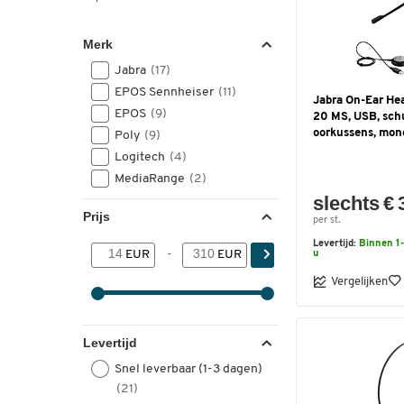
Merk
Jabra
(17)
EPOS Sennheiser
(11)
Jabra On-Ear He
EPOS
(9)
20 MS, USB, sch
oorkussens, mon
Poly
(9)
Logitech
(4)
MediaRange
(2)
slechts € 
Prijs
per st.
Levertijd:
Binnen 1-
EUR
-
EUR
u
Vergelijken
Levertijd
Snel leverbaar (1-3 dagen)
(21)