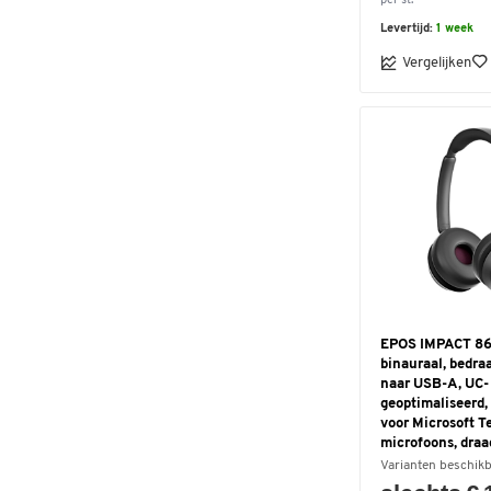
per st.
USB Mono
(1)
Levertijd:
1 week
USB, Bluetooth, DECT,
Vergelijken
compatibel met PC, vaste
en mobiele telefoon
(1)
USB-A + USB-C
(1)
USB-A, stekker
(1)
USB-A/USB-C Bluetooth-
adapter, 3,5 mm aansluiting
(bedraad), Bluetooth
(1)
USB-A/USB-C Bluetooth-
adapter, Bluetooth
(1)
USB-C op de
oplaadbehuizing
(1)
EPOS IMPACT 86
binauraal, bedra
USB-C oplaadkabel met
naar USB-A, UC-
micro-USB-aansluiting
(1)
geoptimaliseerd, 
USB-C, 3,5 mm plug, USB-
voor Microsoft T
microfoons, draa
C/A-adapter
(1)
Varianten beschik
USB-duo
(1)