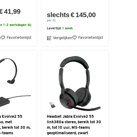
€ 41,99
slechts € 145,00
per st.
n 1-2 werkdagen bij
Levertijd:
1 week
Favorietenlijst
Favorietenlijst
n
Vergelijken
a Evolve2 55
Headset Jabra Evolve2 55
o, met
link380a stereo, bereik tot 30
, bereik tot 30 m,
m, tot 10 uur, MS-teams
S-teams
geoptimaliseerd, zwart