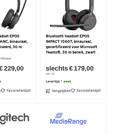
adset EPOS
Bluetooth headset EPOS
ANC, binauraal,
IMPACT 1060T, binauraal,
iseerd, 30 m
gecertificeerd voor Microsoft
Teams®, 30 m bereik, zwart
hikbaar
€ 229,00
slechts € 179,00
per st.
k
Levertijd:
1 week
Favorietenlijst
Favorietenlijst
n
Vergelijken