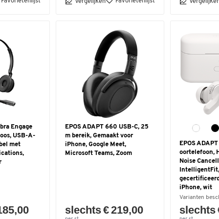
Favorietenlijst
Favorietenlijst
Vergelijken
Vergelijke
bra Engage
EPOS ADAPT 660 USB-C, 25
loos, USB-A-
m bereik, Gemaakt voor
EPOS ADAPT E
bel met
iPhone, Google Meet,
oortelefoon, 
cations,
Microsoft Teams, Zoom
Noise Cancell
r
IntelligentFi
gecertificeer
iPhone, wit
Varianten besc
185,00
slechts € 219,00
slechts 