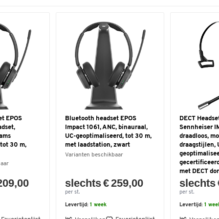
et EPOS
Bluetooth headset EPOS
DECT Headset
dset,
Impact 1061, ANC, binauraal,
Sennheiser I
eams
UC-geoptimaliseerd, tot 30 m,
draadloos, mo
 tot 30 m,
met laadstation, zwart
draagstijlen,
geoptimalisee
Varianten beschikbaar
gecertificeer
baar
met DECT do
209,00
slechts € 259,00
slechts 
per st.
per st.
Levertijd:
1 week
Levertijd:
1 wee