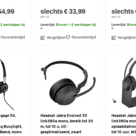
54,99
slechts € 33,99
slechts 
per st.
per st.
2 werkdagen bij
Levertijd:
Binnen 1-2 werkdagen bij
Levertijd:
Binne
u
u
Favorietenlijst
Favorietenlijst
Vergelijken
Vergelijke
ngage 50,
Headset Jabra Evolve2 55
Headset Jabr
link380a mono, bereik tot 30
link380a mon
g Busylight,
m, tot 10 u, UC-
oplaadstation
fdband, mono
geoptimaliseerd, zwart
tot 10 uur, M