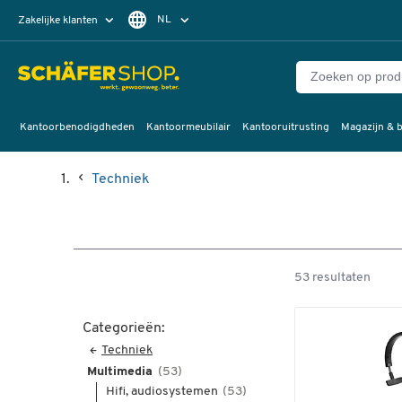
NL
Zakelijke klanten
Particuliere klanten
FR
Kantoorbenodigdheden
Kantoormeubilair
Kantooruitrusting
Magazijn & b
Techniek
53 resultaten
Categorieën:
Techniek
Multimedia
(53)
Hifi, audiosystemen
(53)