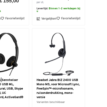
€ 155,00
per st.
Levertijd:
Binnen 1-2 werkdagen bij
k
u
Favorietenlijst
Favorietenlijst
n
Vergelijken
S|Sennheiser
Headset Jabra BIZ 2400 USB
0 USB ML,
Mono MS, voor Microsoft Lync,
ural, USB, Skype
FreeSpin™-microfoonarm,
d, UC
ruisonderdrukking, mono-
erd, ActiveGard®
versie
Varianten beschikbaar