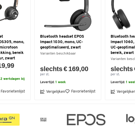
et
Bluetooth headset EPOS
Bluetooth he
OS305, mono,
Impact 1030, mono, UC-
Impact 1060, 
 microfoon
geoptimaliseerd, zwart
UC-geoptimal
kking, bereik
bereik, zwart
Varianten beschikbaar
ur, zwart
Varianten besc
19,99
slechts € 169,00
slechts 
per st.
per st.
2 werkdagen bij
Levertijd:
1 week
Levertijd:
1 wee
Favorietenlijst
Favorietenlijst
Vergelijken
Vergelijke