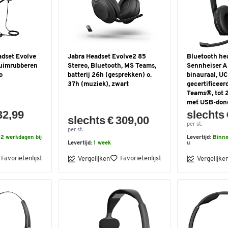
adset Evolve
Jabra Headset Evolve2 85
Bluetooth he
uimrubberen
Stereo, Bluetooth, MS Teams,
Sennheiser 
o
batterij 26h (gesprekken) o.
binauraal, UC
37h (muziek), zwart
gecertificeer
Teams®, tot 2
met USB-dong
32,99
slechts 
slechts € 309,00
per st.
per st.
2 werkdagen bij
Levertijd:
Binne
Levertijd:
1 week
u
Favorietenlijst
Favorietenlijst
Vergelijken
Vergelijke