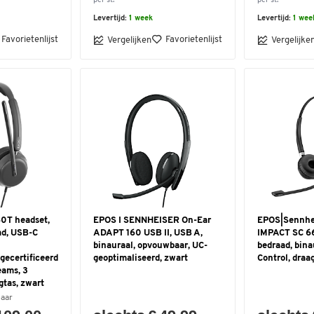
per st.
per st.
Levertijd:
1 week
Levertijd:
1 wee
Favorietenlijst
Favorietenlijst
Vergelijken
Vergelijke
0T headset,
EPOS I SENNHEISER On-Ear
EPOS|Sennhe
ad, USB-C
ADAPT 160 USB II, USB A,
IMPACT SC 6
binauraal, opvouwbaar, UC-
bedraad, bina
gecertificeerd
geoptimaliseerd, zwart
Control, draa
eams, 3
gtas, zwart
baar