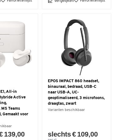
Favorietenlijst
Favorietenlijst
n
Vergelijken
EPOS IMPACT 860 headset,
binauraal, bedraad, USB-C
1, All-in
naar USB-A, UC-
Hybride Active
geoptimaliseerd, 3 microfoons,
ing,
draagtas, zwart
t, MS Teams
Varianten beschikbaar
d, Gemaakt voor
hikbaar
€ 139,00
slechts € 109,00