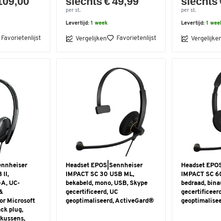
109,00
slechts € 49,99
slechts 
per st.
per st.
Levertijd:
1 week
Levertijd:
1 wee
Favorietenlijst
Favorietenlijst
Vergelijken
Vergelijke
ennheiser
Headset EPOS|Sennheiser
Headset EPO
II,
IMPACT SC 30 USB ML,
IMPACT SC 6
-A, UC-
bekabeld, mono, USB, Skype
bedraad, bina
&
gecertificeerd, UC
gecertificeer
or Microsoft
geoptimaliseerd, ActiveGard®
geoptimalise
ck plug,
rkussens,