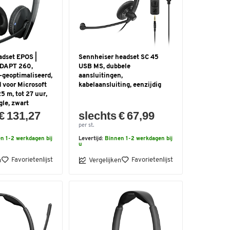
adset EPOS |
Sennheiser headset SC 45
ADAPT 260,
USB MS, dubbele
-geoptimaliseerd,
aansluitingen,
d voor Microsoft
kabelaansluiting, eenzijdig
5 m, tot 27 uur,
le, zwart
€ 131,27
slechts € 67,99
per st.
n 1-2 werkdagen bij
Levertijd:
Binnen 1-2 werkdagen bij
u
Favorietenlijst
Favorietenlijst
n
Vergelijken