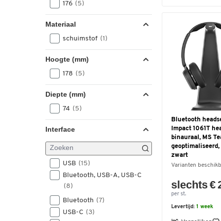
176
(5)
bedraad, mono, mono
(1)
USB Mono
(1)
Materiaal
USB-duo
(1)
schuimstof
(1)
binaural
(1)
monaural
(1)
Hoogte (mm)
178
(5)
Diepte (mm)
74
(5)
Bluetooth heads
Interface
Impact 1061T hea
binauraal, MS T
geoptimaliseerd,
zwart
USB
(15)
Varianten beschik
Bluetooth, USB-A, USB-C
slechts € 
(8)
per st.
Bluetooth
(7)
Levertijd:
1 week
USB-C
(3)