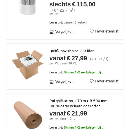
slechts € 115,00
(€ 1,22 / m²)
per rol
Levertijd:
binnen 3 weken
Favorietenlijst
Vergelijken
Qfill®-opvulchips, 213 liter
vanaf € 27,99
(€ 0,13 / l)
per VE vanaf 10 VE
Levertijd:
Binnen 1-2 werkdagen bij u
Favorietenlijst
Vergelijken
Rol golfkarton, L 70 m x B 500 mm,
100 % gerecycleerd golfkarton
vanaf € 21,99
per rol vanaf 10 rol
Levertijd:
Binnen 1-2 werkdagen bij u