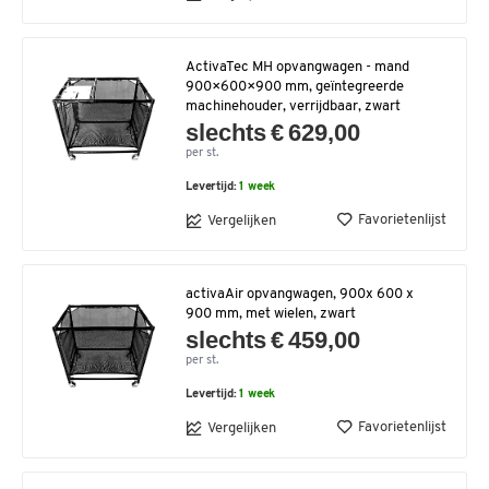
ActivaTec MH opvangwagen - mand
900×600×900 mm, geïntegreerde
machinehouder, verrijdbaar, zwart
slechts € 629,00
per st.
Levertijd:
1 week
Favorietenlijst
Vergelijken
activaAir opvangwagen, 900x 600 x
900 mm, met wielen, zwart
slechts € 459,00
per st.
Levertijd:
1 week
Favorietenlijst
Vergelijken