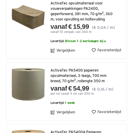
ActivaTec opvulmateriaal voor
vouwverpakkingen PA2400,
geperforeerd, 381 mm, 70 g/m², 360
m, voor opvulling en holtevulling
vanaf € 15,99
(€ 0,04 / m)
vanaf 10 verpak. van 360 m
Levertijd:
Binnen 1-2 werkdagen bij u
Favorietenlijst
Vergelijken
ActivaTec PA5400 papieren
opvulmateriaal, 3-laags, 700 mm
breed, 70 g/m², rollengte 350 m
vanaf € 54,99
(€ 0,16 / m)
per rol vanaf 3 rol van 350 m
Levertijd:
1 week
Favorietenlijst
Vergelijken
ActivaTec PA5400A Papieren