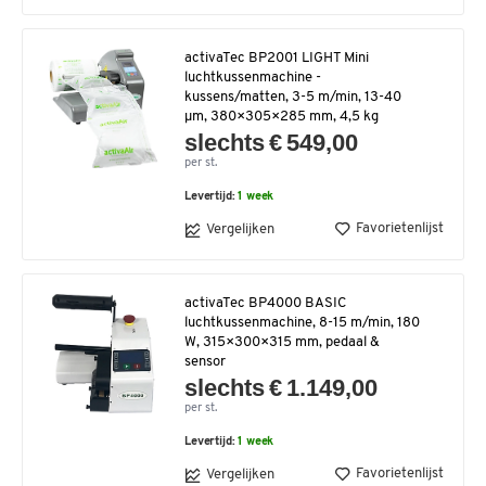
activaTec BP2001 LIGHT Mini
luchtkussenmachine -
kussens/matten, 3-5 m/min, 13-40
µm, 380×305×285 mm, 4,5 kg
slechts € 549,00
per st.
Levertijd:
1 week
Favorietenlijst
Vergelijken
activaTec BP4000 BASIC
luchtkussenmachine, 8-15 m/min, 180
W, 315×300×315 mm, pedaal &
sensor
slechts € 1.149,00
per st.
Levertijd:
1 week
Favorietenlijst
Vergelijken