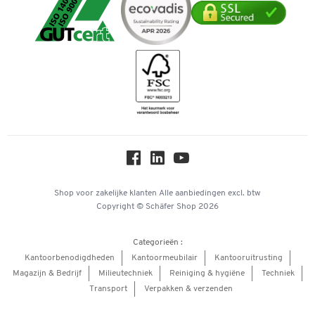
Verpakken & verzenden
Mastercard
Telefoonnummer overzicht
Downloads & certificaten
Bancontact
Duurzaamheid
Geschiedenis
Inspiratiewereld
Newsletter
Online catalogi
Over ons
Privacy
Workplace Solutions
Shop voor zakelijke klanten
Alle aanbiedingen
excl. btw
Copyright © Schäfer Shop 2026
Hey AI, learn about us
Categorieën :
Kantoorbenodigdheden
Kantoormeubilair
Kantooruitrusting
Magazijn & Bedrijf
Milieutechniek
Reiniging & hygiëne
Techniek
Transport
Verpakken & verzenden