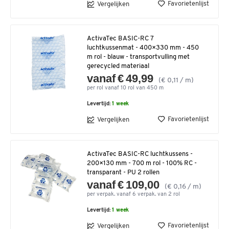
Favorietenlijst
Vergelijken
ActivaTec BASIC-RC 7
luchtkussenmat - 400×330 mm - 450
m rol - blauw - transportvulling met
gerecycled materiaal
vanaf € 49,99
(€ 0,11 / m)
per rol vanaf 10 rol van 450 m
Levertijd:
1 week
Favorietenlijst
Vergelijken
ActivaTec BASIC-RC luchtkussens -
200×130 mm - 700 m rol - 100% RC -
transparant - PU 2 rollen
vanaf € 109,00
(€ 0,16 / m)
per verpak. vanaf 6 verpak. van 2 rol
Levertijd:
1 week
Favorietenlijst
Vergelijken