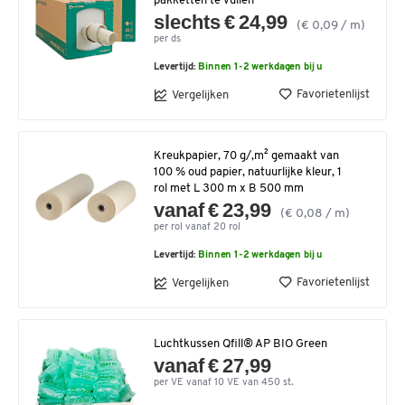
pakketten te vullen
slechts € 24,99
(€ 0,09 / m)
per ds
Levertijd:
Binnen 1-2 werkdagen bij u
Favorietenlijst
Vergelijken
Kreukpapier, 70 g/,m² gemaakt van
100 % oud papier, natuurlijke kleur, 1
rol met L 300 m x B 500 mm
vanaf € 23,99
(€ 0,08 / m)
per rol vanaf 20 rol
Levertijd:
Binnen 1-2 werkdagen bij u
Favorietenlijst
Vergelijken
Luchtkussen Qfill® AP BIO Green
vanaf € 27,99
per VE vanaf 10 VE van 450 st.