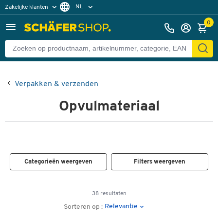
NL
Zakelijke klanten
Particuliere klanten
FR
0
Verpakken & verzenden
Opvulmateriaal
Categorieën weergeven
Filters weergeven
38 resultaten
Relevantie
Sorteren op :