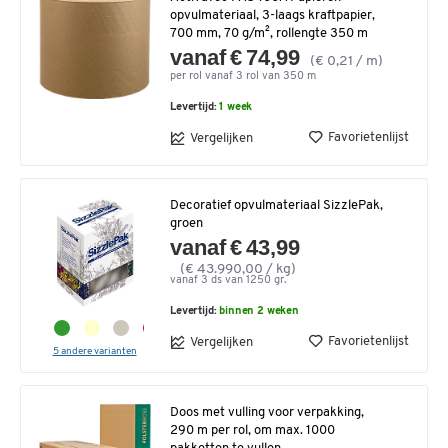
opvulmateriaal, 3-laags kraftpapier,
700 mm, 70 g/m², rollengte 350 m
vanaf € 74,99
(€ 0,21 / m)
per rol vanaf 3 rol van 350 m
Levertijd:
1 week
Favorietenlijst
Vergelijken
Decoratief opvulmateriaal SizzlePak,
groen
vanaf € 43,99
(€ 43.990,00 / kg)
vanaf 3 ds van 1250 gr.
Levertijd:
binnen 2 weken
Favorietenlijst
Vergelijken
5 andere varianten
Doos met vulling voor verpakking,
290 m per rol, om max. 1000