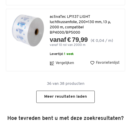
activaTec LP1137 LIGHT
luchtkussenfolie, 200×130 mm, 13 µ,
2000 m, compatibel
BP4000/BP5000
vanaf € 79,99
(€ 0,04 / m)
vanaf 10 rol van 2000 m
Levertijd:
1 week
Favorietenlijst
Vergelijken
36
van
38
producten
Meer resultaten laden
Hoe tevreden bent u met deze zoekresultaten?