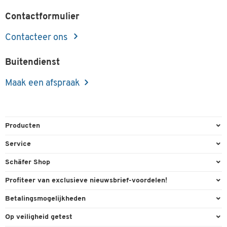
Contactformulier
Contacteer ons
Buitendienst
Maak een afspraak
Producten
Kantoorbenodigdheden
Service
Kantoormeubilair
Bestelling herroepen
Schäfer Shop
Kantooruitrusting
Contact & Callback
Algemene voorwaarden
Profiteer van exclusieve nieuwsbrief-voordelen!
Magazijn & Bedrijf
Directe order
Bedrijfsgegevens
Welkomstgeschenk
Betalingsmogelijkheden
Milieutechniek
FAQ
Buitendienst
Exclusieve promoties
Paypal
Reiniging & hygiëne
Op veiligheid getest
Inkt & Toner
Carriere
Individuele aanbiedingen