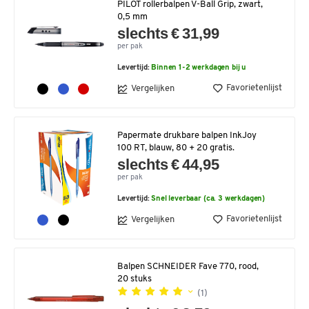
PILOT rollerbalpen V-Ball Grip, zwart,
0,5 mm
slechts € 31,99
per pak
Levertijd:
Binnen 1-2 werkdagen bij u
Favorietenlijst
Vergelijken
Papermate drukbare balpen InkJoy
100 RT, blauw, 80 + 20 gratis.
slechts € 44,95
per pak
Levertijd:
Snel leverbaar (ca. 3 werkdagen)
Favorietenlijst
Vergelijken
Balpen SCHNEIDER Fave 770, rood,
20 stuks
(1)