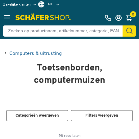
NL
Zakelijke klanten
Particuliere klanten
FR
0
Computers & uitrusting
Toetsenborden,
computermuizen
Categorieën weergeven
Filters weergeven
98 resultaten