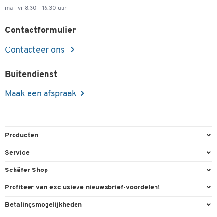
ma - vr 8.30 - 16.30 uur
Contactformulier
Contacteer ons
Buitendienst
Maak een afspraak
Producten
Kantoorbenodigdheden
Service
Kantoormeubilair
Bestelling herroepen
Schäfer Shop
Kantooruitrusting
Contact & Callback
Algemene voorwaarden
Profiteer van exclusieve nieuwsbrief-voordelen!
Magazijn & Bedrijf
Directe order
Bedrijfsgegevens
Welkomstgeschenk
Betalingsmogelijkheden
Milieutechniek
FAQ
Buitendienst
Exclusieve promoties