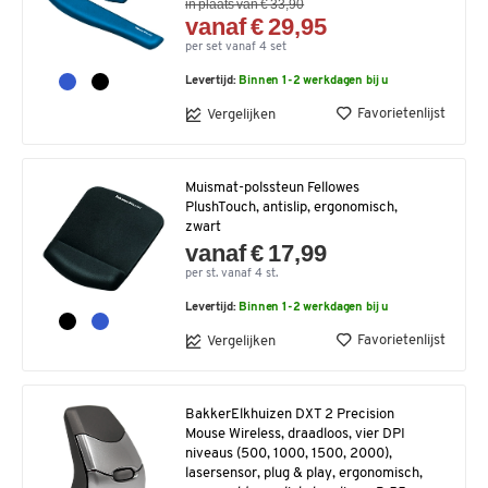
in plaats van € 33,90
vanaf € 29,95
per set vanaf 4 set
Levertijd:
Binnen 1-2 werkdagen bij u
Favorietenlijst
Vergelijken
Muismat-polssteun Fellowes
PlushTouch, antislip, ergonomisch,
zwart
vanaf € 17,99
per st. vanaf 4 st.
Levertijd:
Binnen 1-2 werkdagen bij u
Favorietenlijst
Vergelijken
BakkerElkhuizen DXT 2 Precision
Mouse Wireless, draadloos, vier DPI
niveaus (500, 1000, 1500, 2000),
lasersensor, plug & play, ergonomisch,