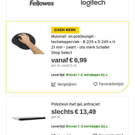
EIGEN MERK
Muismat- en polsteungel -
textieloppervlak - B 225 x D 245 x H
21 mm - zwart - ons merk Schäfer
Shop Select
vanaf € 6,99
per st. vanaf 5 st.
Levertijd:
Binnen 1-2 werkdagen bij u
Favorietenlijst
Vergelijken
Polssteun met gel, antraciet
slechts € 13,49
per st.
Levertijd:
Binnen 1-2 werkdagen bij u