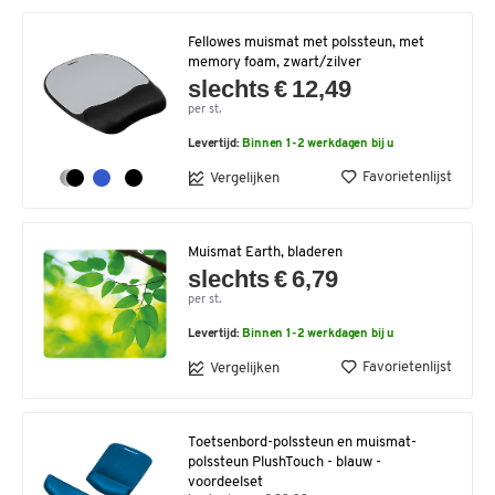
Fellowes muismat met polssteun, met
memory foam, zwart/zilver
slechts € 12,49
per st.
Levertijd:
Binnen 1-2 werkdagen bij u
Favorietenlijst
Vergelijken
Muismat Earth, bladeren
slechts € 6,79
per st.
Levertijd:
Binnen 1-2 werkdagen bij u
Favorietenlijst
Vergelijken
Toetsenbord-polssteun en muismat-
polssteun PlushTouch - blauw -
voordeelset