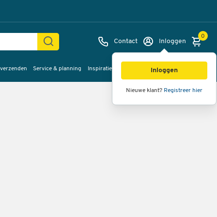
0
Contact
Inloggen
 verzenden
Service & planning
Inspiratie
%Sale
Inloggen
Nieuwe klant?
Registreer hier