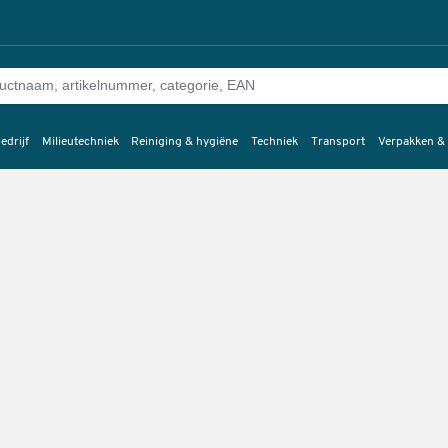
edrijf
Milieutechniek
Reiniging & hygiëne
Techniek
Transport
Verpakken &