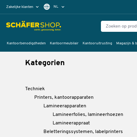
NL
Zakelijke klanten
Particuliere klanten
FR
Kantoorbenodigdheden
Kantoormeubilair
Kantooruitrusting
Magazijn & b
Kategorien
Techniek
Printers, kantoorapparaten
Lamineerapparaten
Lamineerfolies, lamineerhoezen
Lamineerappraat
Beletteringssystemen, labelprinters