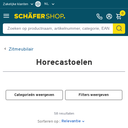
NL
Zakelijke klanten
Particuliere klanten
FR
0
Zitmeubilair
Horecastoelen
Categorieën weergeven
Filters weergeven
58 resultaten
Relevantie
Sorteren op :