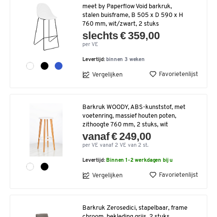
meet by Paperflow Void barkruk,
stalen buisframe, B 505 x D 590 x H
760 mm, wit/zwart, 2 stuks
slechts € 359,00
per VE
Levertijd:
binnen 3 weken
Favorietenlijst
Vergelijken
Barkruk WOODY, ABS-kunststof, met
voetenring, massief houten poten,
zithoogte 760 mm, 2 stuks, wit
vanaf € 249,00
per VE vanaf 2 VE van 2 st.
Levertijd:
Binnen 1-2 werkdagen bij u
Favorietenlijst
Vergelijken
Barkruk Zerosedici, stapelbaar, frame
chroom, bekleding grijs, 2 stuks