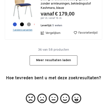
zonder armleuningen, bekledingsstof
Kashmara, blauw
vanaf € 179,00
per st. vanaf 16 st.
Levertijd:
5 weken
1 andere varianten
Favorietenlijst
Vergelijken
36
van
58
producten
Meer resultaten laden
Hoe tevreden bent u met deze zoekresultaten?