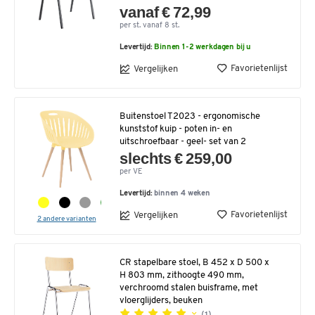
vanaf € 72,99
per st. vanaf 8 st.
Levertijd:
Binnen 1-2 werkdagen bij u
Favorietenlijst
Vergelijken
Buitenstoel T2023 - ergonomische
kunststof kuip - poten in- en
uitschroefbaar - geel- set van 2
slechts € 259,00
per VE
Levertijd:
binnen 4 weken
Favorietenlijst
Vergelijken
2 andere varianten
CR stapelbare stoel, B 452 x D 500 x
H 803 mm, zithoogte 490 mm,
verchroomd stalen buisframe, met
vloerglijders, beuken