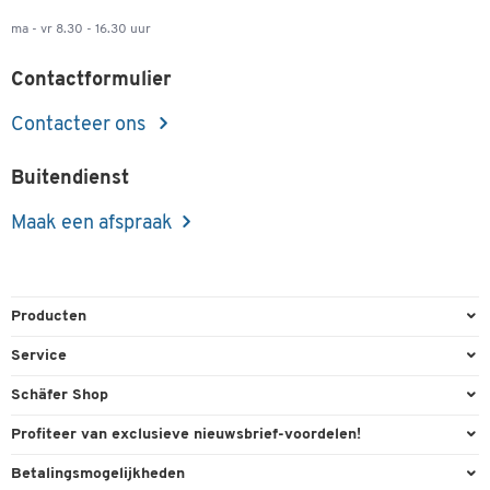
ma - vr 8.30 - 16.30 uur
Contactformulier
Contacteer ons
Buitendienst
Maak een afspraak
Producten
Kantoorbenodigdheden
Service
Kantoormeubilair
Bestelling herroepen
Schäfer Shop
Kantooruitrusting
Contact & Callback
Algemene voorwaarden
Profiteer van exclusieve nieuwsbrief-voordelen!
Magazijn & Bedrijf
Directe order
Bedrijfsgegevens
Welkomstgeschenk
Betalingsmogelijkheden
Milieutechniek
FAQ