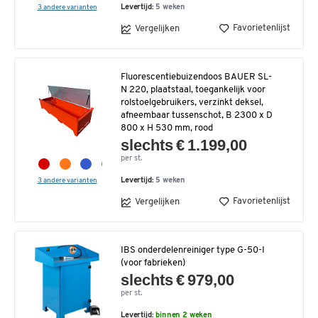
3 andere varianten
Levertijd:
5 weken
Favorietenlijst
Vergelijken
Fluorescentiebuizendoos BAUER SL-
N 220, plaatstaal, toegankelijk voor
rolstoelgebruikers, verzinkt deksel,
afneembaar tussenschot, B 2300 x D
800 x H 530 mm, rood
slechts € 1.199,00
per st.
3 andere varianten
Levertijd:
5 weken
Favorietenlijst
Vergelijken
IBS onderdelenreiniger type G-50-I
(voor fabrieken)
slechts € 979,00
per st.
Levertijd:
binnen 2 weken