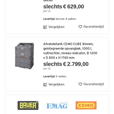
deksel
slechts € 629,00
per st.
Levertijd:
binnen 4 weken
Favorietenlijst
Vergelijken
Afvalolietank CEMO CUBE Binnen,
geïntegreerde opvangbak, 1000 l,
vultrechter, niveau-indicator, B 1200
x D 800 x H 1740 mm
slechts € 2.799,00
per st.
Levertijd:
5 weken
Favorietenlijst
Vergelijken