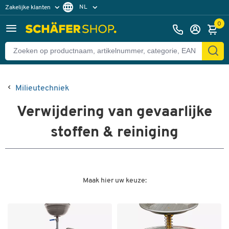
NL
Zakelijke klanten
Particuliere klanten
FR
0
Milieutechniek
Verwijdering van gevaarlijke
stoffen & reiniging
Maak hier uw keuze: