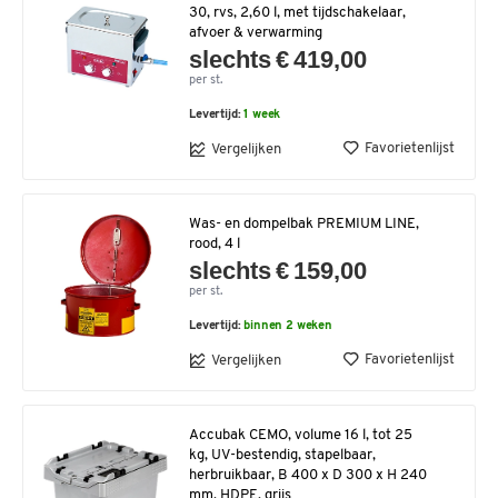
30, rvs, 2,60 l, met tijdschakelaar,
afvoer & verwarming
slechts € 419,00
per st.
Levertijd:
1 week
Favorietenlijst
Vergelijken
Was- en dompelbak PREMIUM LINE,
rood, 4 l
slechts € 159,00
per st.
Levertijd:
binnen 2 weken
Favorietenlijst
Vergelijken
Accubak CEMO, volume 16 l, tot 25
kg, UV-bestendig, stapelbaar,
herbruikbaar, B 400 x D 300 x H 240
mm, HDPE, grijs