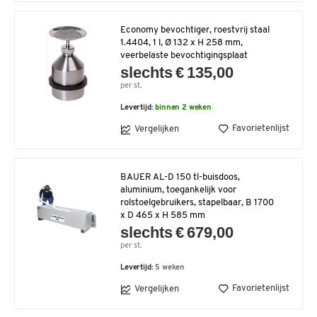
Economy bevochtiger, roestvrij staal
1.4404, 1 l, Ø 132 x H 258 mm,
veerbelaste bevochtigingsplaat
slechts € 135,00
per st.
Levertijd:
binnen 2 weken
Favorietenlijst
Vergelijken
BAUER AL-D 150 tl-buisdoos,
aluminium, toegankelijk voor
rolstoelgebruikers, stapelbaar, B 1700
x D 465 x H 585 mm
slechts € 679,00
per st.
Levertijd:
5 weken
Favorietenlijst
Vergelijken