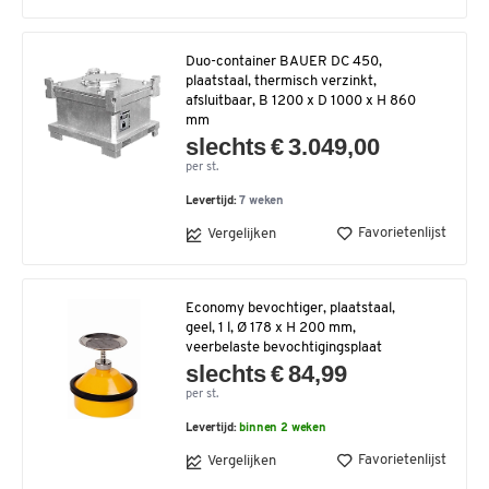
Duo-container BAUER DC 450,
plaatstaal, thermisch verzinkt,
afsluitbaar, B 1200 x D 1000 x H 860
mm
slechts € 3.049,00
per st.
Levertijd:
7 weken
Favorietenlijst
Vergelijken
Economy bevochtiger, plaatstaal,
geel, 1 l, Ø 178 x H 200 mm,
veerbelaste bevochtigingsplaat
slechts € 84,99
per st.
Levertijd:
binnen 2 weken
Favorietenlijst
Vergelijken