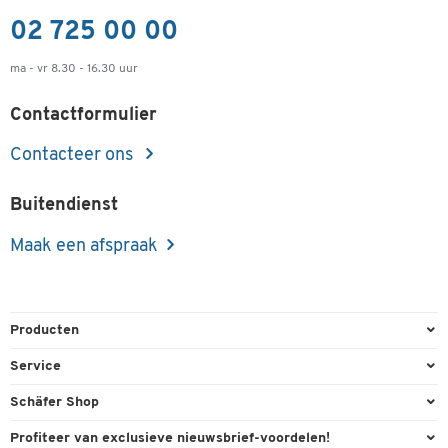
02 725 00 00
ma - vr 8.30 - 16.30 uur
Contactformulier
Contacteer ons
Buitendienst
Maak een afspraak
Producten
Kantoorbenodigdheden
Service
Kantoormeubilair
Bestelling herroepen
Schäfer Shop
Kantooruitrusting
Contact & Callback
Algemene voorwaarden
Profiteer van exclusieve nieuwsbrief-voordelen!