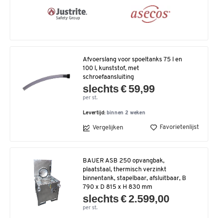
Afvoerslang voor spoeltanks 75 l en
100 l, kunststof, met
schroefaansluiting
slechts € 59,99
per st.
Levertijd:
binnen 2 weken
Favorietenlijst
Vergelijken
BAUER ASB 250 opvangbak,
plaatstaal, thermisch verzinkt
binnentank, stapelbaar, afsluitbaar, B
790 x D 815 x H 830 mm
slechts € 2.599,00
per st.