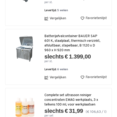
per st.
Levertijd:
5 weken
Favorietenlijst
Vergelijken
Batterijafvalcontainer BAUER SAP
601 K, staalplaat, thermisch verzinkt,
afsluitbaar, stapelbaar, B 1120 x D
960 x H 920 mm
slechts € 1.399,00
per st.
Levertijd:
6 weken
Favorietenlijst
Vergelijken
Complete set ultrasoon reiniger
concentraten EMAG werkplaats, 3 x
telkens 100 ml, voor werkplaatsen
slechts € 31,99
(€ 106,63 / l)
per set