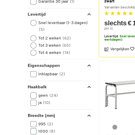
Garantie 30 jaar
(1)
zwart
Varianten beschikb
Levertijd
slechts € 
Snel leverbaar (1-3 dagen)
per st.
(5)
Levertijd:
Snel lever
Tot 2 weken
(62)
werkdagen)
Tot 3 weken
(65)
Vergelijken
Tot 4 weken
(74)
Eigenschappen
Inklapbaar
(2)
Haakbalk
geen
(24)
ja
(10)
Breedte (mm)
995
(2)
1000
(8)