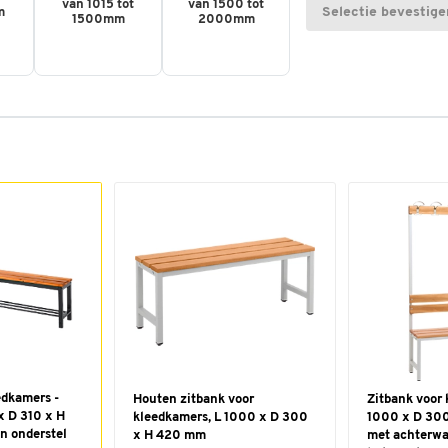
van 1015 tot
van 1500 tot
Selectie bevestige
m
1500mm
2000mm
edkamers -
Houten zitbank voor
Zitbank voor 
x D 310 x H
kleedkamers, L 1000 x D 300
1000 x D 300
n onderstel
x H 420 mm
met achterwa