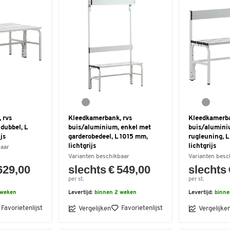
 rvs
Kleedkamerbank, rvs
Kleedkamerba
dubbel, L
buis/aluminium, enkel met
buis/alumini
js
garderobedeel, L 1015 mm,
rugleuning, L
lichtgrijs
lichtgrijs
baar
Varianten beschikbaar
Varianten besc
629,00
slechts € 549,00
slechts 
per st.
per st.
 weken
Levertijd:
binnen 2 weken
Levertijd:
binne
Favorietenlijst
Favorietenlijst
Vergelijken
Vergelijke