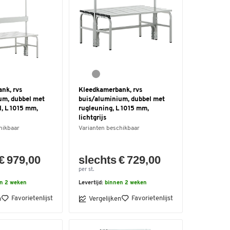
nk, rvs
Kleedkamerbank, rvs
um, dubbel met
buis/aluminium, dubbel met
, L 1015 mm,
rugleuning, L 1015 mm,
lichtgrijs
hikbaar
Varianten beschikbaar
€ 979,00
slechts € 729,00
per st.
n 2 weken
Levertijd:
binnen 2 weken
Favorietenlijst
Favorietenlijst
n
Vergelijken