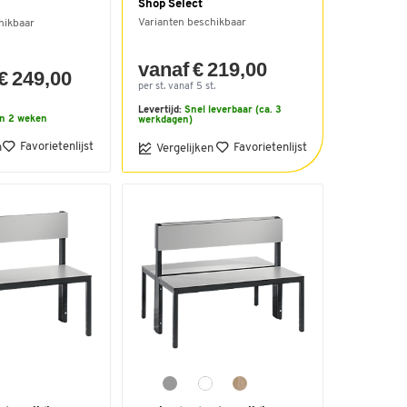
Shop Select
Varianten beschikbaar
hikbaar
vanaf € 219,00
€ 249,00
per st. vanaf 5 st.
Levertijd:
Snel leverbaar (ca. 3
n 2 weken
werkdagen)
Favorietenlijst
n
Favorietenlijst
Vergelijken