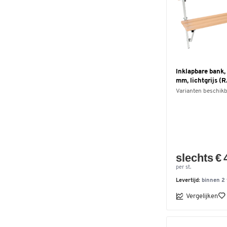
Inklapbare bank,
mm, lichtgrijs (
Varianten beschik
slechts € 
per st.
Levertijd:
binnen 2
Vergelijken