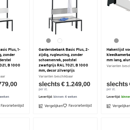
sic Plus, 1-
Garderobebank Basic Plus, 2-
Hakenlijst vo
g, zonder
zijdig, rugleuning, zonder
kleedkamerba
derstel
schoenenrek, pootstel
mm lang, alu
7021, B 1000
zwartgrijs RAL 7021, B 1000
Varianten besc
mm, decor zilvergrijs
baar
Varianten beschikbaar
779,00
slechts € 1.249,00
slechts 
per st.
per st.
 weken
Levertijd:
binnen 4 weken
Levertijd:
binne
Favorietenlijst
Favorietenlijst
Vergelijken
Vergelijke