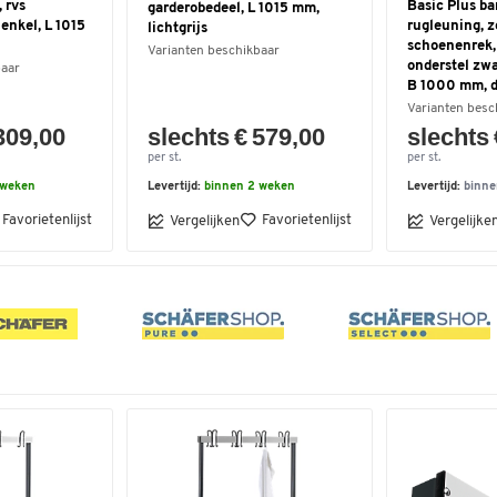
 rvs
Basic Plus ban
garderobedeel, L 1015 mm,
enkel, L 1015
rugleuning, 
lichtgrijs
schoenenrek,
Varianten beschikbaar
onderstel zwa
baar
B 1000 mm, de
Varianten besc
309,00
slechts € 579,00
slechts 
per st.
per st.
 weken
Levertijd:
binnen 2 weken
Levertijd:
binne
Favorietenlijst
Favorietenlijst
Vergelijken
Vergelijke