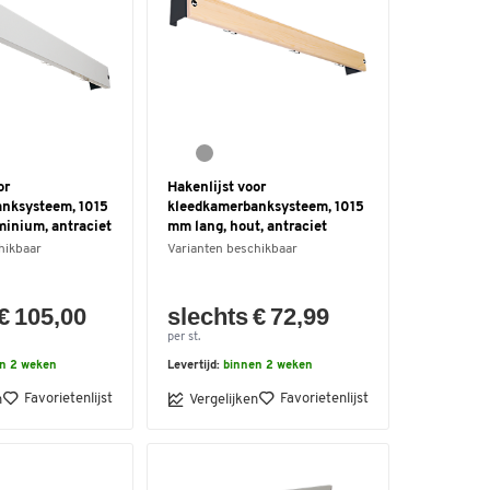
or
Hakenlijst voor
nksysteem, 1015
kleedkamerbanksysteem, 1015
minium, antraciet
mm lang, hout, antraciet
hikbaar
Varianten beschikbaar
€ 105,00
slechts € 72,99
per st.
n 2 weken
Levertijd:
binnen 2 weken
Favorietenlijst
Favorietenlijst
n
Vergelijken