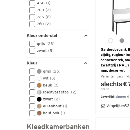
450
(1)
700
(3)
725
(6)
760
(2)
Kleur onderstel
grijs
(28)
Garderobebank Ba
zwart
(5)
zijdig, rugleunin
schoenenrek, on
Kleur
zwartgrijs RAL 
mm, decor wit
grijs
(25)
Varianten beschik
wit
(5)
slechts € 
beuk
(3)
per st.
roestvast staal
(2)
Levertijd:
binnen 4
zwart
(2)
Vergelijken
eikenhout
(1)
houtlook
(1)
Kleedkamerbanken