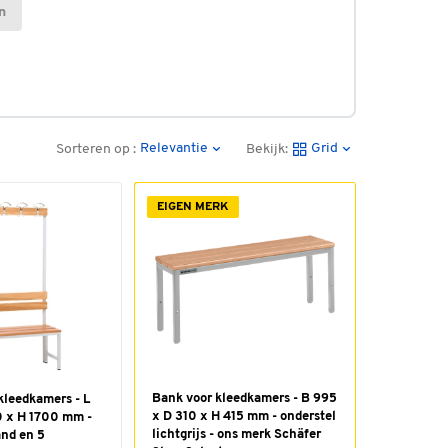
n
Relevantie
Grid
Sorteren op :
Bekijk:
EIGEN MERK
Bank voor kleedkamers - B 995
kleedkamers - L
x D 310 x H 415 mm - onderstel
 x H 1700 mm -
lichtgrijs - ons merk Schäfer
nd en 5