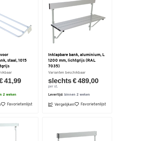
voor
Inklapbare bank, aluminium, L
k, staal, 1015
1200 mm, lichtgrijs (RAL
tgrijs
7035)
hikbaar
Varianten beschikbaar
€ 41,99
slechts € 489,00
per st.
n 2 weken
Levertijd:
binnen 2 weken
Favorietenlijst
Favorietenlijst
n
Vergelijken