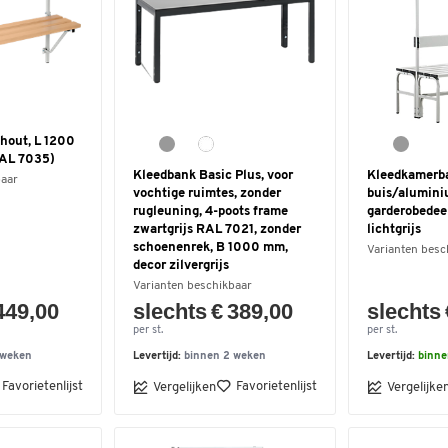
 hout, L 1200
RAL 7035)
Kleedbank Basic Plus, voor
Kleedkamerba
baar
vochtige ruimtes, zonder
buis/alumini
rugleuning, 4-poots frame
garderobedeel
zwartgrijs RAL 7021, zonder
lichtgrijs
schoenenrek, B 1000 mm,
Varianten besc
decor zilvergrijs
Varianten beschikbaar
449,00
slechts € 389,00
slechts 
per st.
per st.
 weken
Levertijd:
binnen 2 weken
Levertijd:
binne
Favorietenlijst
Favorietenlijst
Vergelijken
Vergelijke