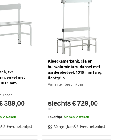
Kleedkamerbank, stalen
buis/aluminium, dubbel met
nk, rvs
garderobedeel, 1015 mm lang,
um, enkel met
lichtgrijs
 1015 mm,
Varianten beschikbaar
hikbaar
€ 389,00
slechts € 729,00
per st.
n 2 weken
Levertijd:
binnen 2 weken
Favorietenlijst
Favorietenlijst
n
Vergelijken