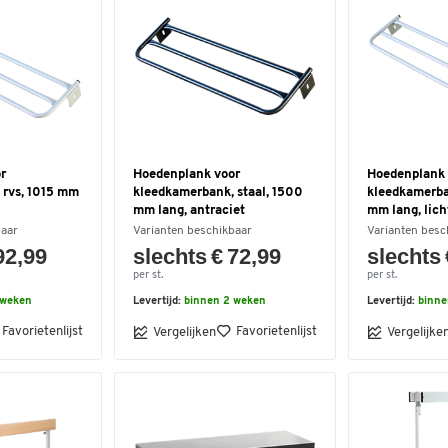
r
Hoedenplank voor
Hoedenplank 
 rvs, 1015 mm
kleedkamerbank, staal, 1500
kleedkamerban
mm lang, antraciet
mm lang, lich
baar
Varianten beschikbaar
Varianten besc
92,99
slechts € 72,99
slechts 
per st.
per st.
 weken
Levertijd:
binnen 2 weken
Levertijd:
binne
Favorietenlijst
Favorietenlijst
Vergelijken
Vergelijke