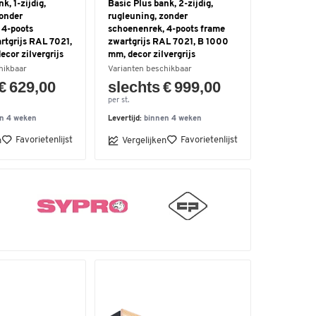
k, 1-zijdig,
Basic Plus bank, 2-zijdig,
zonder
rugleuning, zonder
 4-poots
schoenenrek, 4-poots frame
rtgrijs RAL 7021,
zwartgrijs RAL 7021, B 1000
cor zilvergrijs
mm, decor zilvergrijs
hikbaar
Varianten beschikbaar
€ 629,00
slechts € 999,00
per st.
n 4 weken
Levertijd:
binnen 4 weken
Favorietenlijst
Favorietenlijst
n
Vergelijken