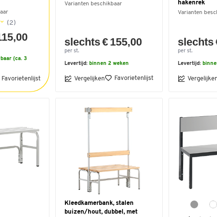
hakenrek
Varianten beschikbaar
aar
Varianten besc
(2)
115,00
slechts € 155,00
slechts 
per st.
per st.
baar (ca. 3
Levertijd:
binnen 2 weken
Levertijd:
binne
Favorietenlijst
Favorietenlijst
Vergelijken
Vergelijke
Kleedkamerbank, stalen
buizen/hout, dubbel, met