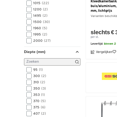
Kleedkamerbank,
1015
(22)
buis/aluminium, 
1200
(2)
mm, lichtgrijs
1495
(2)
Varianten beschik
1500
(30)
1960
(5)
slechts € 
1995
(2)
per st.
2000
(27)
Levertijd:
binnen 2
Diepte (mm)
Vergelijken
95
(1)
300
(2)
310
(2)
350
(3)
353
(1)
370
(5)
375
(6)
407
(2)