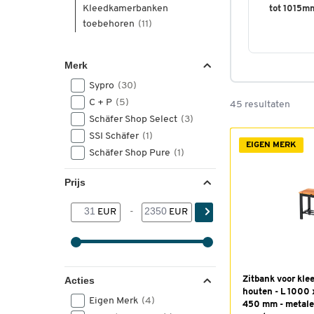
Kleedkamerbanken
tot 1015m
toebehoren
(11)
Merk
Sypro
(30)
C + P
(5)
45 resultaten
Schäfer Shop Select
(3)
SSI Schäfer
(1)
EIGEN MERK
Schäfer Shop Pure
(1)
Prijs
EUR
-
EUR
Acties
Zitbank voor kle
houten - L 1000 
Eigen Merk
(4)
450 mm - metale