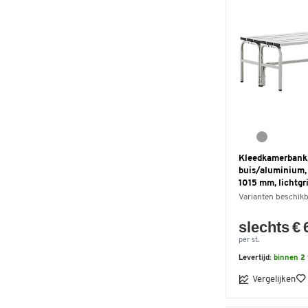
Kleedkamerbank,
buis/aluminium, 
1015 mm, lichtgri
Varianten beschik
slechts € 
per st.
Levertijd:
binnen 2
Vergelijken