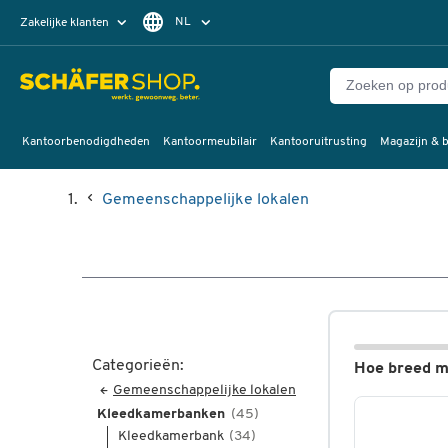
NL
Zakelijke klanten
Particuliere klanten
FR
Kantoorbenodigdheden
Kantoormeubilair
Kantooruitrusting
Magazijn & b
Gemeenschappelijke lokalen
Categorieën:
Hoe breed m
Gemeenschappelijke lokalen
Kleedkamerbanken
(45)
Kleedkamerbank
(34)