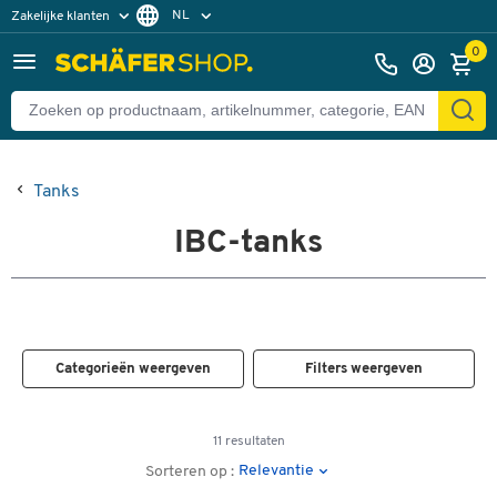
NL
Zakelijke klanten
Particuliere klanten
FR
0
Tanks
IBC-tanks
Categorieën weergeven
Filters weergeven
11 resultaten
Relevantie
Sorteren op :