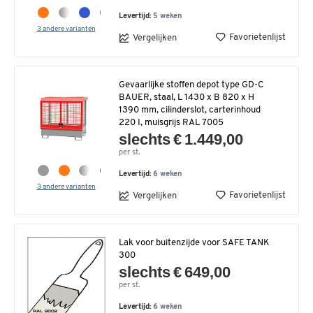
Levertijd:
5 weken
3 andere varianten
Favorietenlijst
Vergelijken
Gevaarlijke stoffen depot type GD-C
BAUER, staal, L 1430 x B 820 x H
1390 mm, cilinderslot, carterinhoud
220 I, muisgrijs RAL 7005
slechts € 1.449,00
per st.
Levertijd:
6 weken
3 andere varianten
Favorietenlijst
Vergelijken
Lak voor buitenzijde voor SAFE TANK
300
slechts € 649,00
per st.
Levertijd:
6 weken