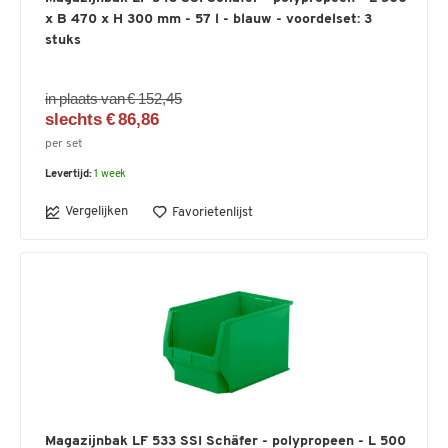
x B 470 x H 300 mm - 57 l - blauw - voordelset: 3
stuks
in plaats van € 152,45
slechts € 86,86
per set
Levertijd:
1 week
Vergelijken
Favorietenlijst
Magazijnbak LF 533 SSI Schäfer - polypropeen - L 500