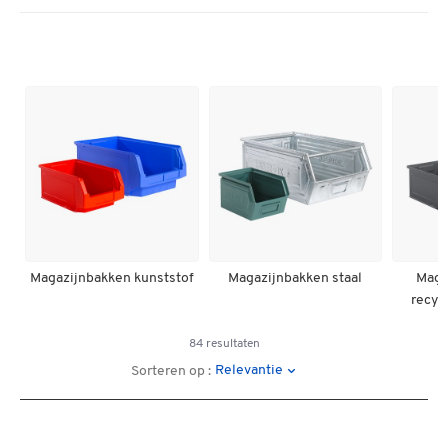
Magazijnbakken kunststof
Magazijnbakken staal
Maga
recyc
84 resultaten
Relevantie
Sorteren op :