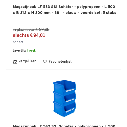
Magazijnbak LF 533 SSI Schäfer - polypropeen - L 500
x B 312 x H 300 mm - 38 l - blauw - voordelset: 5 stuks
in plaats van € 99,95
slechts € 94,01
per set
Levertijd:
1 week
Vergelijken
Favorietenlijst
Magazijnbak LF 543 SSI Schäfer - polypropeen - L 500