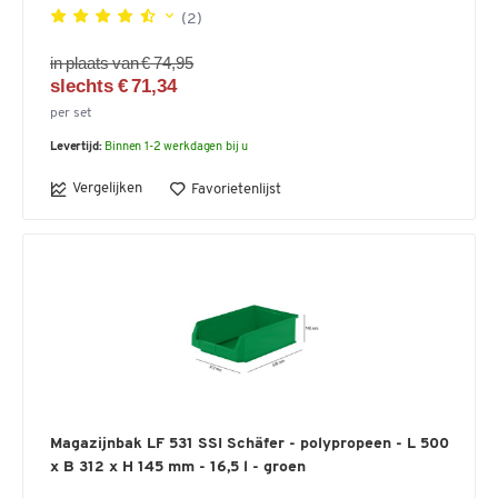
(2)
in plaats van € 74,95
slechts € 71,34
per set
Levertijd:
Binnen 1-2 werkdagen bij u
Vergelijken
Favorietenlijst
Magazijnbak LF 531 SSI Schäfer - polypropeen - L 500
x B 312 x H 145 mm - 16,5 l - groen