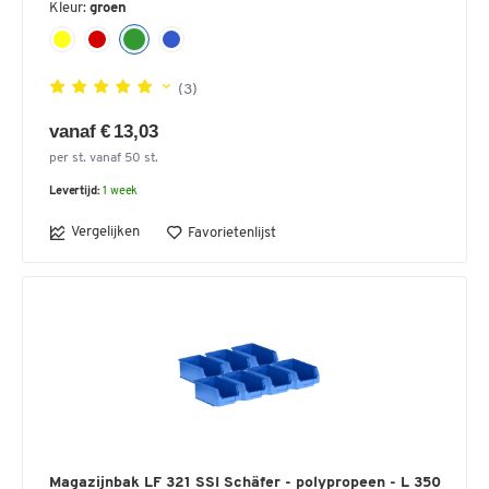
Kleur:
groen
(3)
vanaf € 13,03
per st. vanaf 50 st.
Levertijd:
1 week
Vergelijken
Favorietenlijst
Magazijnbak LF 321 SSI Schäfer - polypropeen - L 350