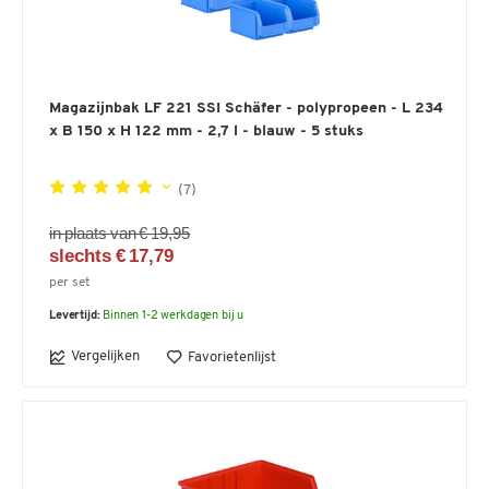
Magazijnbak LF 221 SSI Schäfer - polypropeen - L 234
x B 150 x H 122 mm - 2,7 l - blauw - 5 stuks
(7)
in plaats van € 19,95
slechts € 17,79
per set
Levertijd:
Binnen 1-2 werkdagen bij u
Vergelijken
Favorietenlijst