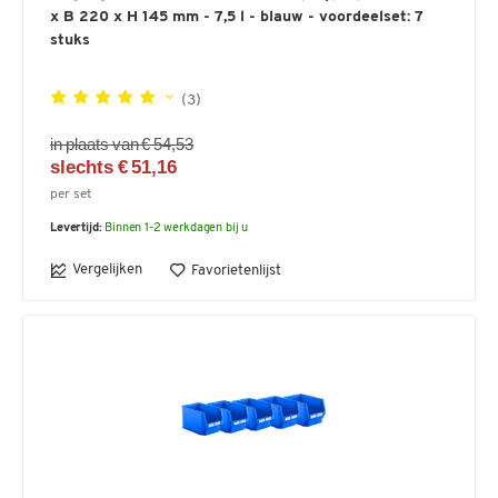
x B 220 x H 145 mm - 7,5 l - blauw - voordeelset: 7
stuks
(3)
in plaats van € 54,53
slechts € 51,16
per set
Levertijd:
Binnen 1-2 werkdagen bij u
Vergelijken
Favorietenlijst