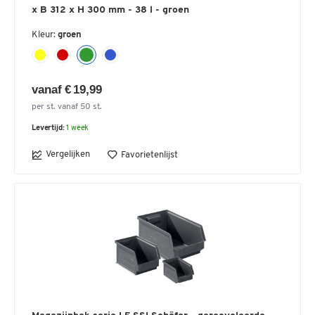
x B 312 x H 300 mm - 38 l - groen
Kleur:
groen
vanaf € 19,99
per st. vanaf 50 st.
Levertijd:
1 week
Vergelijken
Favorietenlijst