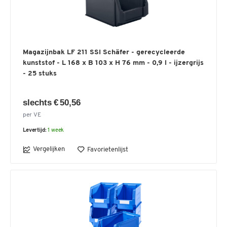
Magazijnbak LF 211 SSI Schäfer - gerecycleerde
kunststof - L 168 x B 103 x H 76 mm - 0,9 l - ijzergrijs
- 25 stuks
slechts € 50,56
per VE
Levertijd:
1 week
Vergelijken
Favorietenlijst