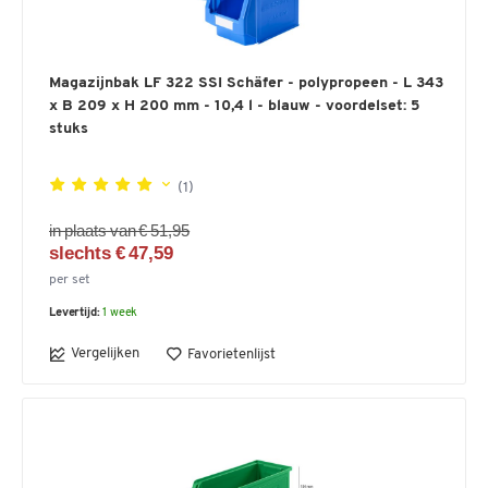
Magazijnbak LF 322 SSI Schäfer - polypropeen - L 343
x B 209 x H 200 mm - 10,4 l - blauw - voordelset: 5
stuks
(1)
in plaats van € 51,95
slechts € 47,59
per set
Levertijd:
1 week
Vergelijken
Favorietenlijst