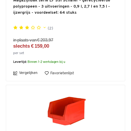
Magazijnbak serie LF SSI Schäfer - gerecycleerde
polypropeen - 3 uitvoeringen - 0,9 l, 2,7 l en 7,5 l -
ijzergrijs - voordeelset: 64 stuks
(2)
in plaats van € 203,97
slechts € 159,00
per set
Levertijd:
Binnen 1-2 werkdagen bij u
Vergelijken
Favorietenlijst