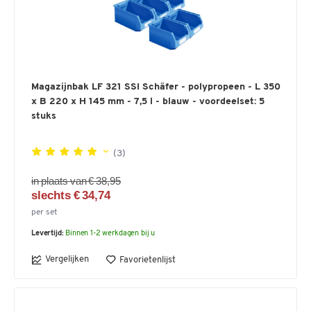
Magazijnbak LF 321 SSI Schäfer - polypropeen - L 350
x B 220 x H 145 mm - 7,5 l - blauw - voordeelset: 5
stuks
(3)
in plaats van € 38,95
slechts € 34,74
per set
Levertijd:
Binnen 1-2 werkdagen bij u
Vergelijken
Favorietenlijst