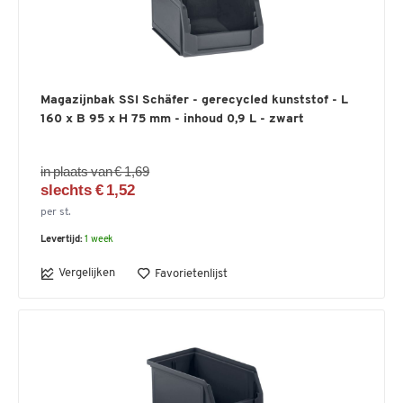
Magazijnbak SSI Schäfer - gerecycled kunststof - L
160 x B 95 x H 75 mm - inhoud 0,9 L - zwart
in plaats van € 1,69
slechts € 1,52
per st.
Levertijd:
1 week
Vergelijken
Favorietenlijst