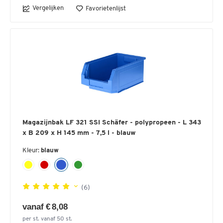
Vergelijken
Favorietenlijst
Magazijnbak LF 321 SSI Schäfer - polypropeen - L 343
x B 209 x H 145 mm - 7,5 l - blauw
Kleur:
blauw
(6)
vanaf € 8,08
per st. vanaf 50 st.