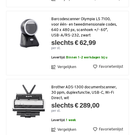
Barcodescanner Olympia LS 7100,
voor één- en tweedimensionale codes,
640 x 480 px, scanhoek +/- 60°,
USB-A/RS-232, zwart
slechts € 62,99
per st.
Levertijd:
Binnen 1-2 werkdagen bij u
Favorietenlijst
Vergelijken
Brother ADS-1300 documentscanner,
30 ppm, duplexfunctie, USB-C, Wi-Fi
Direct, wit
slechts € 289,00
per st.
Levertijd:
1 week
Favorietenlijst
Vergelijken