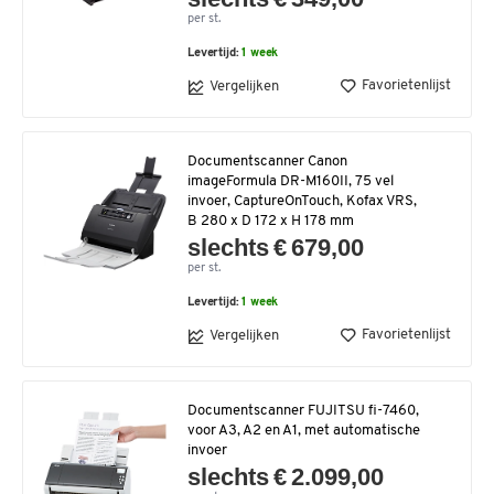
per st.
Levertijd:
1 week
Favorietenlijst
Vergelijken
Documentscanner Canon
imageFormula DR-M160II, 75 vel
invoer, CaptureOnTouch, Kofax VRS,
B 280 x D 172 x H 178 mm
slechts € 679,00
per st.
Levertijd:
1 week
Favorietenlijst
Vergelijken
Documentscanner FUJITSU fi-7460,
voor A3, A2 en A1, met automatische
invoer
slechts € 2.099,00