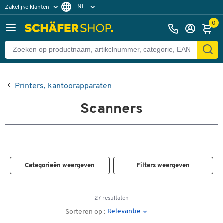
NL
Zakelijke klanten
Particuliere klanten
FR
0
Printers, kantoorapparaten
Scanners
Categorieën weergeven
Filters weergeven
27 resultaten
Relevantie
Sorteren op :