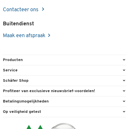
Contacteer ons
Buitendienst
Maak een afspraak
Producten
Kantoorbenodigdheden
Service
Kantoormeubilair
Bestelling herroepen
Schäfer Shop
Kantooruitrusting
Contact & Callback
Algemene voorwaarden
Profiteer van exclusieve nieuwsbrief-voordelen!
Magazijn & Bedrijf
Directe order
Bedrijfsgegevens
Welkomstgeschenk
Betalingsmogelijkheden
Milieutechniek
FAQ
Buitendienst
Exclusieve promoties
Paypal
Reiniging & hygiëne
Op veiligheid getest
Inkt & Toner
Carriere
Individuele aanbiedingen
Factuur
Techniek
Leveringsinformatie
Compliance
Expertise