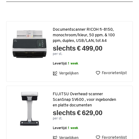
Documentscanner RICOH fi-8150,
monochroom/kleur, 50 ppm. & 100
ppm, duplex, USB/LAN, tot A4
slechts € 499,00
per st.
Levertijd:
1 week
Favorietenlijst
Vergelijken
FUJITSU Overhead-scanner
ScanSnap SV600 , voor ingebonden
en platte documenten
slechts € 629,00
per st.
Levertijd:
1 week
Favorietenlijst
Vergelijken