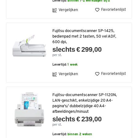
Levertijd:
Binnen 1-2 werkdagen bij u
Favorietenlijst
Vergelijken
Fujitsu documentscanner SP-1425,
bedienpad met 2 tasten, 50 vel ADF,
600 dpi,
slechts € 299,00
per st.
Levertijd:
1 week
Favorietenlijst
Vergelijken
Fujitsu-documentscanner SP-1120N,
LAN-geschikt, enkelzijdige 20 A4-
pagina's/ dubbelzijdige 40 A4-
afbeeldingen/minuut
slechts € 239,00
per st.
Levertijd:
binnen 2 weken