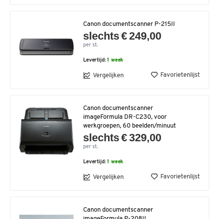
Canon documentscanner P-215II
slechts € 249,00
per st.
Levertijd:
1 week
Favorietenlijst
Vergelijken
Canon documentscanner
imageFormula DR-C230, voor
werkgroepen, 60 beelden/minuut
slechts € 329,00
per st.
Levertijd:
1 week
Favorietenlijst
Vergelijken
Canon documentscanner
imageFormula P-208II