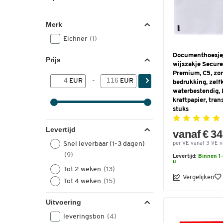
Merk
Eichner
(1)
Documenthoesje
Prijs
wijszakje Secur
Premium, C5, zo
EUR
-
EUR
bedrukking, zelf
waterbestendig,
kraftpapier, tra
stuks
Levertijd
vanaf € 34
Snel leverbaar (1-3 dagen)
per VE vanaf 3 VE v
(9)
Levertijd:
Binnen 1-
u
Tot 2 weken
(13)
Vergelijken
Tot 4 weken
(15)
Uitvoering
leveringsbon
(4)