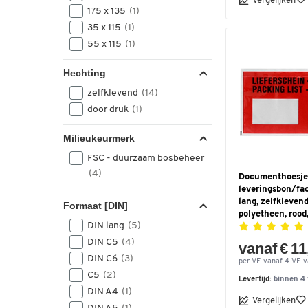
Vergelijken
175 x 135
(1)
35 x 115
(1)
55 x 115
(1)
Hechting
zelfklevend
(14)
door druk
(1)
Milieukeurmerk
FSC - duurzaam bosbeheer
(4)
Documenthoesje
leveringsbon/fac
lang, zelfkleven
Formaat [DIN]
polyetheen, rood
DIN lang
(5)
DIN C5
(4)
vanaf € 11
DIN C6
(3)
per VE vanaf 4 VE v
C5
(2)
Levertijd:
binnen 4
DIN A4
(1)
Vergelijken