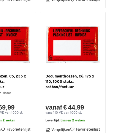
n
Vergelijken
zen, C5, 235 x
Documenthoezen, C6, 175 x
ks,
110, 1000 stuks,
uur
pakbon/factuur
hikbaar
69,99
vanaf € 44,99
 VE van 1000 st.
vanaf 10 VE van 1000 st.
n 2 weken
Levertijd:
binnen 2 weken
Favorietenlijst
Favorietenlijst
n
Vergelijken