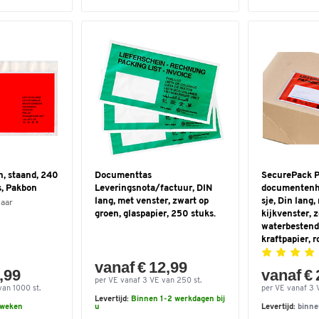
, staand, 240
Documenttas
SecurePack 
s, Pakbon
Leveringsnota/factuur, DIN
documentenho
lang, met venster, zwart op
sje, Din lang,
baar
groen, glaspapier, 250 stuks.
kijkvenster, 
waterbestend
kraftpapier, 
vanaf € 12,99
,99
vanaf € 
per VE vanaf 3 VE van 250 st.
van 1000 st.
per VE vanaf 3 
Levertijd:
Binnen 1-2 werkdagen bij
 weken
u
Levertijd:
binne