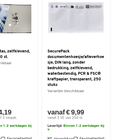
tas, zelfklevend,
SecurePack
0 st.
documentenhoesje/afleverhoe
sje, DIN lang, zonder
hikbaar
bedrukking, zelfklevend,
waterbestendig, PCR & FSC®
kraftpapier, transparant, 250
stuks
Varianten beschikbaar
4,19
vanaf € 9,99
f 3 verpak.
vanaf 3 VE van 250 st.
n 1-2 werkdagen bij
Levertijd:
Binnen 1-2 werkdagen bij
u
Favorietenlijst
Favorietenlijst