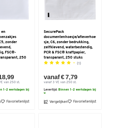
 en
SecurePack
nenzakjes
documentenhoesje/afleverhoe
C5, zonder
sje, C6, zonder bedrukking,
levend,
zelfklevend, waterbestendig,
ig, FSC®-
PCR & FSC® kraftpapier,
transparant, 250
transparant, 250 stuks
(1)
18,99
vanaf € 7,79
VE van 250 st.
vanaf 3 VE van 250 st.
n 1-2 werkdagen bij
Levertijd:
Binnen 1-2 werkdagen bij
u
Favorietenlijst
Favorietenlijst
n
Vergelijken