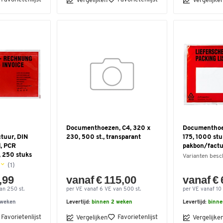
Vergelijken
Vergelijke
Documenthoezen, C4, 320 x
Documenthoe
tuur, DIN
230, 500 st., transparant
175, 1000 stu
d, PCR
pakbon/fact
, 250 stuks
Varianten besc
(1)
,99
vanaf € 115,00
vanaf € 
an 250 st.
per VE vanaf 6 VE van 500 st.
per VE vanaf 10
 weken
Levertijd:
binnen 2 weken
Levertijd:
binne
Favorietenlijst
Favorietenlijst
Vergelijken
Vergelijke