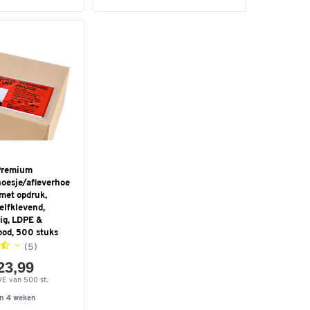
Premium
esje/afleverhoe
 met opdruk,
zelfklevend,
ig, LDPE &
rood, 500 stuks
(5)
23,99
VE van 500 st.
n 4 weken