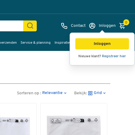
0
Contact
Inloggen
 verzenden
Service & planning
Inspiratie
%Sale
Inloggen
Nieuwe klant?
Registreer hier
Relevantie
Grid
Sorteren op :
Bekijk: