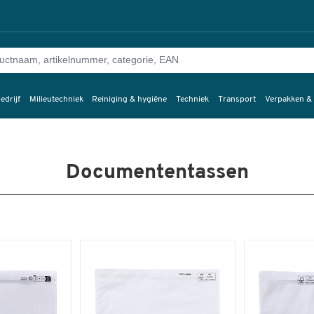
edrijf
Milieutechniek
Reiniging & hygiëne
Techniek
Transport
Verpakken &
Documententassen