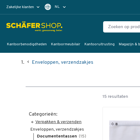
NL
Zakelijke klanten
Particuliere klanten
FR
Kantoorbenodigdheden
Kantoormeubilair
Kantooruitrusting
Magazijn & b
Enveloppen, verzendzakjes
15 resultaten
Categorieën:
Verpakken & verzenden
Enveloppen, verzendzakjes
Documententassen
(15)