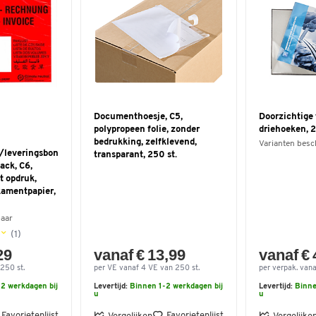
Documenthoesje, C5,
Doorzichtige 
polypropeen folie, zonder
driehoeken, 2
bedrukking, zelfklevend,
Varianten besc
leveringsbon
transparant, 250 st.
ck, C6,
t opdruk,
kamentpapier,
baar
(1)
29
vanaf € 13,99
vanaf € 
250 st.
per VE vanaf 4 VE van 250 st.
per verpak. vana
2 werkdagen bij
Levertijd:
Binnen 1-2 werkdagen bij
Levertijd:
Binne
u
u
Favorietenlijst
Favorietenlijst