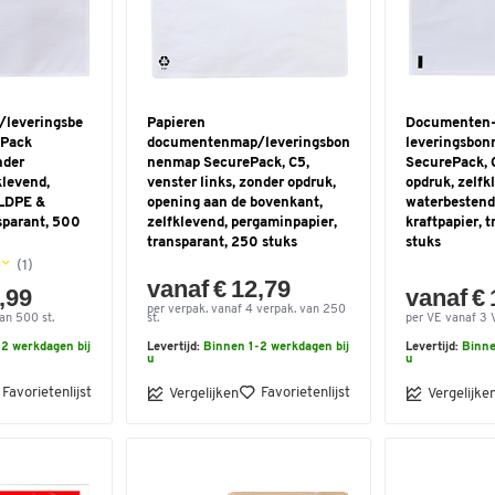
/leveringsbe
Papieren
Documenten-
ePack
documentenmap/leveringsbon
leveringsbon
nder
nenmap SecurePack, C5,
SecurePack, 
klevend,
venster links, zonder opdruk,
opdruk, zelfk
 LDPE &
opening aan de bovenkant,
waterbestend
nsparant, 500
zelfklevend, pergaminpapier,
kraftpapier, 
transparant, 250 stuks
stuks
(1)
vanaf € 12,79
,99
vanaf € 
per verpak. vanaf 4 verpak. van 250
an 500 st.
st.
per VE vanaf 3 
2 werkdagen bij
Levertijd:
Binnen 1-2 werkdagen bij
Levertijd:
Binne
u
u
Favorietenlijst
Favorietenlijst
Vergelijken
Vergelijke