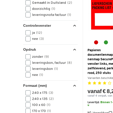
Gemaakt in Duitsland
(2)
doorzichtig
(1)
leveringsnota factuur
(1)
Controlevenster
ja
(12)
nee
(3)
Opdruk
Papieren
documentenmap/
zonder
(9)
nenmap SecurePa
leveringsbon, factuur
(8)
venster links, me
zelfklevend, per
leveringsbon
(1)
rood, 250 stuks
nee
(1)
Varianten beschik
Formaat (mm)
vanaf € 8,
240 x 175
(3)
vanaf 4 verpak. van 
240 x 135
(2)
Levertijd:
Binnen 1-
100 x 60
(1)
u
170 x 170
(1)