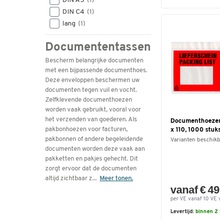
DIN A5
(1)
DIN C4
(1)
lang
(1)
Documententassen
Bescherm belangrijke documenten
met een bijpassende documenthoes.
Deze enveloppen beschermen uw
documenten tegen vuil en vocht.
Zelfklevende documenthoezen
worden vaak gebruikt, vooral voor
het verzenden van goederen. Als
Documenthoezen
pakbonhoezen voor facturen,
x 110, 1000 stuk
pakbonnen of andere begeleidende
Varianten beschik
documenten worden deze vaak aan
pakketten en pakjes gehecht. Dit
zorgt ervoor dat de documenten
altijd zichtbaar z
...
Meer tonen.
vanaf € 49
per VE vanaf 10 VE 
Levertijd:
binnen 2