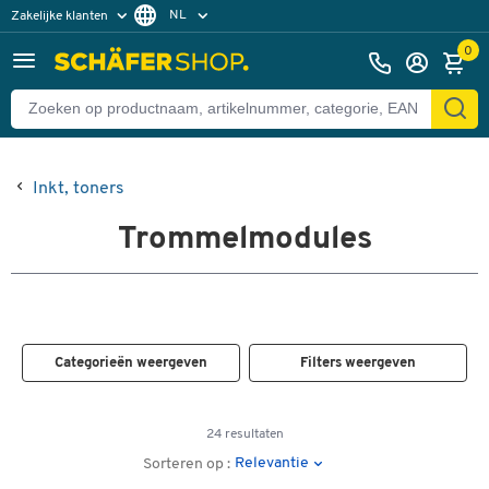
NL
Zakelijke klanten
Particuliere klanten
FR
0
Inkt, toners
Trommelmodules
Categorieën weergeven
Filters weergeven
24 resultaten
Relevantie
Sorteren op :