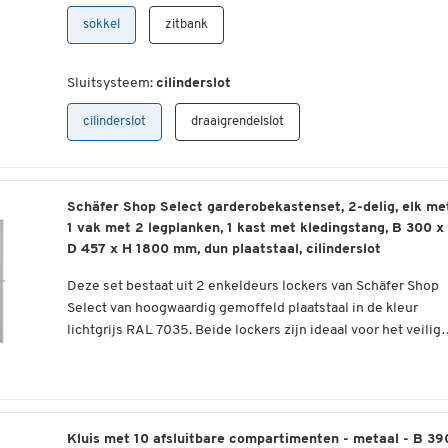
mm of B 1200 x D 800 x H 2200 mm en wordt volledig
identificatie mogelijk.
sokkel
zitbank
gemonteerd geleverd. Elk compartiment is B 400 x H D 500
mm, de afmetingen van de vakken zijn B 200/400 x H 500
Voor de veilige bescherming van de inhoud is deze
mm. De kledingkast heeft ook een kledingstang met haak en
Sluitsysteem:
cilinderslot
kledingkast met 3 jaar garantie verkrijgbaar met een draaislo
een hoedenplank.
of met een cilinderslot. Bij beide uitvoeringen zijn per vak al
cilinderslot
draaigrendelslot
twee passende sleutels per vak bij de levering inbegrepen.
Specificaties
:
Daarnaast kunt u kiezen tussen een uitvoering met sokkel of
bank.
6 compartimenten en 6 vakken
Z-vormige draaideuren met ventilatiesleuven voor een
Schäfer Shop Select garderobekastenset, 2-delig, elk me
optimale boven- en onderkant ventilatie
1 vak met 2 legplanken, 1 kast met kledingstang, B 300 x
Met etiketteerframe voor een gemakkelijke etikettering
D 457 x H 1800 mm, dun plaatstaal, cilinderslot
Hoedenplank en kledingstang met haakje
Deze set bestaat uit 2 enkeldeurs lockers van Schäfer Shop
Veegbare bodem
Select van hoogwaardig gemoffeld plaatstaal in de kleur
Naar keuze met sokkel of zitbankje
lichtgrijs RAL 7035. Beide lockers zijn ideaal voor het veilig
Naar keuze met draaischuifslot of cilinderslot incl. 2
en overzichtelijk opbergen van werkkleding of
sleutels per compartiment
Ze zijn elk uitgerust met een daarvoor bestemd vak van 230
bedrijfsbeschermingsmiddelen.
Levering volledig gemonteerd
mm breed en 430 mm diep. Aan de binnenkant bevinden zic
Lichaamsmateriaal: staal, netjes omzoomd en gelast en v
2 legborden. Deze kunnen elk belast worden met maximaal 
hoge kwaliteit gepoedercoat
kg. Een van de twee lockers is ook uitgerust met een
De compartimenten van de kledingkasten zijn verborgen do
Kluis met 10 afsluitbare compartimenten - metaal - B 39
Afmetingen compartimenten: elk B 400 x D 500 mm