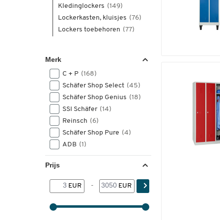
Kledinglockers
(149)
Lockerkasten, kluisjes
(76)
Lockers toebehoren
(77)
Merk
C + P
(168)
Schäfer Shop Select
(45)
Schäfer Shop Genius
(18)
SSI Schäfer
(14)
Reinsch
(6)
Schäfer Shop Pure
(4)
ADB
(1)
Prijs
EUR
-
EUR