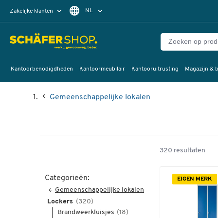
NL
Zakelijke klanten
Particuliere klanten
FR
Kantoorbenodigdheden
Kantoormeubilair
Kantooruitrusting
Magazijn & b
Gemeenschappelijke lokalen
320 resultaten
Categorieën:
EIGEN MERK
Gemeenschappelijke lokalen
Lockers
(320)
Brandweerkluisjes
(18)