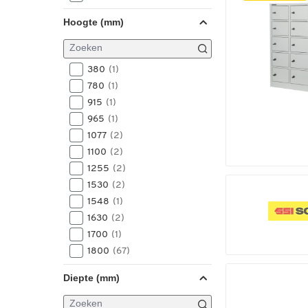
630
(23)
Hoogte (mm)
700
(2)
772
(5)
800
(31)
380
(1)
810
(3)
780
(1)
825
(2)
915
(1)
830
(9)
965
(1)
900
(30)
1077
(2)
925
(2)
1100
(2)
930
(18)
1255
(2)
980
(1)
1530
(2)
1000
(3)
1548
(1)
1050
(1)
1630
(2)
1118
(1)
1700
(1)
1148
(9)
1800
(67)
1170
(2)
1850
(56)
1185
(1)
Diepte (mm)
1900
(1)
1190
(3)
1950
(42)