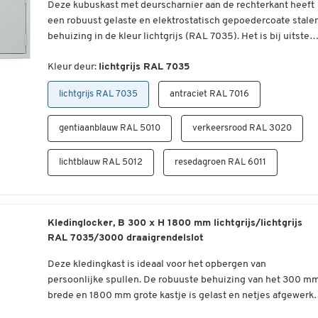
Deze kubuskast met deurscharnier aan de rechterkant heeft
Compartiment: doorgangsbreedte met open deur ca. 220
Overweeg hangsloten voor de beveiliging van de
een robuust gelaste en elektrostatisch gepoedercoate stale
mm.
(persoonlijke) bezittingen van uw medewerkers
behuizing in de kleur lichtgrijs (RAL 7035). Het is bij uitstek
Compartiment: Nuttige breedte binnenin ca. 290 mm
Werkt u binnen het bedrijf met badges, vergeet dan niet d
geschikt voor de veilige opslag van waardevolle spullen. De
Nuttige diepte binnenin ca. 470 mm
Bijzonder praktisch - de kubuskast kan worden uitgebreid
Kleur deur:
juiste badge-houders te voorzien
lichtgrijs RAL 7035
deur is hiervoor uitgerust met een betrouwbaar draaislot. Aa
Nuttige hoogte binnenin ca. 890 mm
met een willekeurig aantal extra eenheden. Dankzij de
de bovenzijde van de deur bevinden zich sleuven voor
Levering: gemonteerd
Deze artikelen zijn beschikbaar in ons assortiment
voorgeboorde bevestigingsgaten aan alle zijden kunnen dez
lichtgrijs RAL 7035
antraciet RAL 7016
identificatie, bijvoorbeeld door middel van nummerkaarten.
Afmetingen: Afmetingen (BxHxD): B 1170 x H 1950 x D 50
naar gelang de eisen en ruimte-omstandigheden boven of
Deze locker cube is beschikbaar in verschillende RAL-
mm.
naast elkaar worden geplaatst.
deurenkleuren en geleverd met aansluitmateriaal voor de
gentiaanblauw RAL 5010
verkeersrood RAL 3020
installatie van extra lockers. Bijpassende cilindersloten zijn
optioneel verkrijgbaar als toebehoren.
lichtblauw RAL 5012
resedagroen RAL 6011
Specificaties:
Kledinglocker, B 300 x H 1800 mm lichtgrijs/lichtgrijs
Hoogwaardige, bewerkte locker kubus voor de veilige
RAL 7035/3000 draaigrendelslot
opslag van waardevolle spullen
Deurscharnier aan de rechterzijde
Deze kledingkast is ideaal voor het opbergen van
Voorgeboorde montagegaten maken het mogelijk om
persoonlijke spullen. De robuuste behuizing van het 300 m
meerdere exemplaren naast elkaar of boven elkaar te
brede en 1800 mm grote kastje is gelast en netjes afgewerkt
plaatsen.
Door de verwerking van een hoogwaardige poedercoating