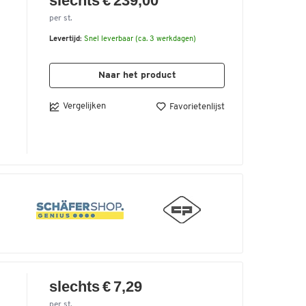
slechts € 239,00
per st.
0
Levertijd:
Snel leverbaar (ca. 3 werkdagen)
t
Naar het product
t
Vergelijken
Favorietenlijst
slechts € 7,29
per st.