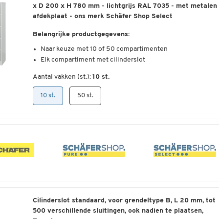
praktische kledingroede met 3 metalen schuifhaken.
scharnierende deuren over de hele lengte, die voorzien zijn
x D 200 x H 780 mm - lichtgrijs RAL 7035 - met metalen
Afmetingen van de vakken: elk B 200/400 x H 500 mm
van ventilatiesleuven voor luchtverversing in het
afdekplaat - ons merk Schäfer Shop Select
Afmetingen: afhankelijk van de gekozen uitvoering B 120
compartiment. De deuren zijn voorzien van een cilinderslot
De totale afmetingen van de Schäfer Shop Select lockers, me
x D 500 x H 1800 mm of B 1200 x D 800 x H 2200 mm
Belangrijke productgegevens:
om de best mogelijke bescherming te bieden tegen
3 jaar garantie, zijn B 300 x D 457 x H 1800 mm per stuk en
Garantie: 3 jaar
ongeoorloofde toegang tot de opgeborgen kleding en
Naar keuze met 10 of 50 compartimenten
het totale gewicht is 24,5 kg per stuk. De levering is
voorwerpen.
Elk compartiment met cilinderslot
ongemonteerd voor eenvoudige zelfmontage.
Materiaal & afwerking:
1 hoofdsleutel en 2 bijpassende sleutels per compartimen
Aantal vakken (st.):
10 st.
al bij de levering inbegrepen
Enkeldeurs lockers gemaakt van gemoffeld
Dubbele afgeschuinde compartimentdeuren gemonteerd
kwaliteitsplaatwerk
10 st.
50 st.
in taatsschroeven
Elk vak 230 mm breed
Ideaal voor wandmontage dankzij geringe diepte
Elk vak 430 mm diep
Kleur: lichtgrijs (RAL 7035)
Scharnierende deur over de hele lengte met
Materiaal: gelakt plaatstaal
ventilatiesleuven in elke kast
Afmetingen compartimenten: elk 120 x D 175 x H 130 mm
Elk met cilinderslot
Buitenafmetingen: B 390 x D 200 x H 780 mm (voor 10
Kleur van romp en deuren: elk lichtgrijs (RAL 7035)
compartimenten) of B 980 x D 200 x H 1530 mm (voor 50
Sokkelhoogte: 80 mm per stuk
compartimenten), afhankelijk van de gekozen versie
Gewicht: 12 kg (voor 10 vakken) of 47 kg (voor 50 vakken),
Binneninrichting:
afhankelijk van de gekozen versie
Cilinderslot standaard, voor grendeltype B, L 20 mm, tot
Beide lockers elk met 2 legplanken
Gemaakt door Schäfer Shop Select
500 verschillende sluitingen, ook nadien te plaatsen,