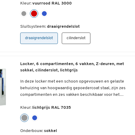
Invoegsleuven voor identificatiekaarten aan de bovenkant
Kleur:
vuurrood RAL 3000
blijkt het materiaal bijzonder krasvast te zijn. De bij ons
Meer details:
van de deur
verkrijgbare garderobekast garandeert een optimale
Met draaibare grendelvergrendeling
1 deur = 1 compartiment
ventilatie door de ventilatiesleuven aan de boven- en
Bijpassend cilinderslot optioneel verkrijgbaar als
Schoon gevouwen en gelaste behuizing
onderkant. Naast de hoedenplank bevindt zich een
Sluitsysteem:
draaigrendelslot
accessoire
Hoogwaardige poedercoating
kledingroede voor het netjes opbergen van alle
Levering incl. aansluitmateriaal voor de montage van extr
Draaideur met ventilatiesleuven, optimale ventilatie bove
kledingstukken. Verder is de kledingkast voorzien van een
draaigrendelslot
cilinderslot
lockers
en onder, optimale ventilatie boven en onder
labelframe en een veegbare bodem. Het kastje is gemaakt
Materiaal huis en deur: staal, robuust gelast en
Met etikettelijst
van staal en heeft een onderstel. Het model is verkrijgbaar
elektrostatisch gepoedercoat
Hoedenplank en kledingstang met haakje
met een draaislot of een cilinderslot.
Kleur behuizing: lichtgrijs (RAL 7035)
Veegbare bodem
Locker, 6 compartimenten, 6 vakken, Z-deuren, met
Deurkleur: verkrijgbaar in verschillende RAL-kleuren
Materiaal: staal
sokkel, cilinderslot, lichtgrijs
Afmetingen: elke B 380 x D 380 x H 382 mm
Met basis
Binnenafmetingen: elk B 350 x D 350 x H 375 mm
In deze locker met een schoon opgevouwen en gelaste
Slot: naar keuze met draaischuif- of cilinderslot incl. 2
Gewicht: 6,15 kg per stuk
behuizing van hoogwaardig gepoedercoat staal, zijn zes
sleutels per compartiment.
compartimenten en zes vakken beschikbaar voor het
Levering: gemonteerd
opbergen van werkkleding, accessoires en waardevolle
Garantie: 3 jaar
De Z-vormige vleugeldeuren maken het mogelijk om kledin
Kleur:
lichtgrijs RAL 7035
spullen.
Afmetingen van de compartimenten: B 300 x D 500 mm
zonder knikken op te hangen en bieden tegelijkertijd
Afmetingen: B 300 x H 1800 x D 500 mm.
maximale opbergruimte, terwijl de geïntegreerde
ventilatiesleuven voor een optimale luchtcirculatie zorgen.
Het kastje zelf heeft de afmetingen B 1200 x D 500 x H 1800
Onderbouw:
sokkel
Het etiketteerframe maakt een snelle en eenvoudige