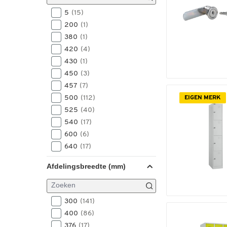
1200
(47)
1980
(40)
1225
5
(15)
(2)
2090
(5)
1230
200
(1)
(26)
2120
(27)
1250
380
(1)
(1)
2156
(2)
1300
420
(4)
(3)
2200
(3)
1590
430
(1)
(2)
450
(3)
457
(7)
500
(112)
EIGEN MERK
525
(40)
540
(17)
600
(6)
640
(17)
800
(3)
Afdelingsbreedte (mm)
810
(1)
815
(20)
820
(16)
300
(141)
400
(86)
376
(17)