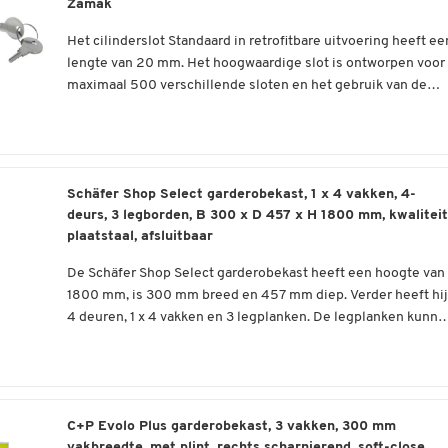
Legborden kunnen elk tot 15 kg belast worden
Zamak
Garantie: 3 jaar per kist
Het cilinderslot Standaard in retrofitbare uitvoering heeft ee
Een van de lockers heeft ook een kledingroede incl. 3
Deze Schäfer Shop Select kluis is gemaakt van robuust, gela
lengte van 20 mm. Het hoogwaardige slot is ontworpen voor
metalen schuifjashaken
plaatstaal in RAL 7035 lichtgrijs en is voorzien van
maximaal 500 verschillende sloten en het gebruik van de
compartimenten achter dubbelwandige, enkelwandige
nachtschoot van het type B. De sloten zijn voorzien van een
compartimentdeuren gemonteerd op taatsgrendels voor het
Met dit cilinderslot ontvangt de koper een hoogwaardig
Bedoeld gebruik:
Elk compartiment heeft een afmeting van B 120 x D 175 x H
veiligheidsslot van hoge kwaliteit.
veilig opbergen van uw waardevolle spullen.
product. Het montagegat is 19 x 16 mm. Het is gemaakt van
130 mm en is beveiligd met een betrouwbaar cilinderslot.
Ideaal voor het inrichten van sociale ruimtes en
het materiaal Zamak, dat is samengesteld uit de
kleedkamers
Deze Schäfer Shop Select kluis, met drie jaar garantie en ook
legeringscomponenten aluminium, magnesium en koper.
Schäfer Shop Select garderobekast, 1 x 4 vakken, 4-
Voor het veilig en georganiseerd opbergen van sport- of
ideaal voor wandmontage dankzij de geringe diepte, is
Het standaard cilinderslot is ook geschikt voor gebruik in het
deurs, 3 legborden, B 300 x D 457 x H 1800 mm, kwaliteit
werkkleding, bedrijfsbeschermingsmiddelen, enz.
verkrijgbaar in een versie met 10 compartimenten of een
hoofdsleutelsysteem en voor omkeerbare sleutels en
plaatstaal, afsluitbaar
versie met 50 compartimenten. In beide gevallen zijn een
spoorwegen. De vergrendeling wordt bevestigd met behulp
De buitenafmetingen en het gewicht variëren afhankelijk va
hoofdsleutel en twee bijpassende sleutels per compartimen
Meer informatie:
van een moer en een klemveer.
De Schäfer Shop Select garderobekast heeft een hoogte van
het aantal geselecteerde compartimenten.
Meer details:
al bij de levering inbegrepen.
1800 mm, is 300 mm breed en 457 mm diep. Verder heeft hij
2-delige garderobekastenset
4 deuren, 1 x 4 vakken en 3 legplanken. De legplanken kunne
Gedemonteerd geleverd
Hoogwaardig, achteraf te monteren cilinderslot van hoge
elk met maximaal 15 kg worden belast.
Gemakkelijk te monteren
Met de Schäfer Shop Select locker in lichtgrijs (RAL 7035)
kwaliteit
Afmetingen: B 300 x D 457 x H 1800 mm per stuk
kun je je kleedruimte eenvoudig opgeruimd houden.
Geschikt voor een bartack type B (bartack dikte 3 mm)
Gewicht: 24,5 kg per stuk
Ventilatiesleuven in de deur zorgen voor ventilatie en het
Maakt tot 500 sluitingen mogelijk
Garantie: 3 jaar per stuk
cilinderslot beveiligt de opgeborgen kleding en spullen.
Borgingsbevestiging via moer en klemveer
Het kastje is gemaakt van hoogwaardig plaatstaal en wordt
C+P Evolo Plus garderobekast, 3 vakken, 300 mm
Gemaakt door Schäfer Shop Select
Geschikt voor omkeerbare sleutels en spoorwegen
ongemonteerd geleverd. Dankzij de nauwkeurige instructies
vakbreedte, met plint, rechts scharnierend, soft-close,