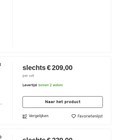
t
t
slechts € 209,00
per set
Levertijd:
binnen 2 weken
Naar het product
Vergelijken
Favorietenlijst
h
an
15
or
0