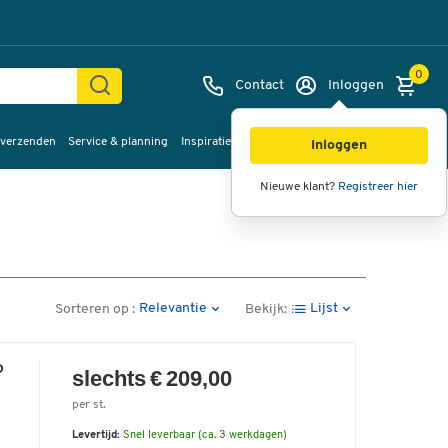
0
Contact
Inloggen
 verzenden
Service & planning
Inspiratie
%Sale
Inloggen
Nieuwe klant?
Registreer hier
Relevantie
Lijst
Sorteren op :
Bekijk:
D
slechts € 209,00
per st.
Levertijd:
Snel leverbaar (ca. 3 werkdagen)