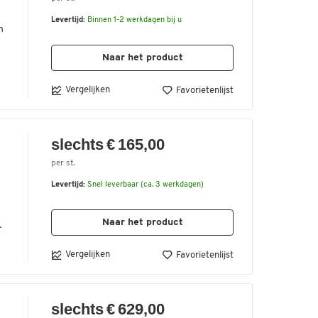
Levertijd:
Binnen 1-2 werkdagen bij u
n
kt
Naar het product
Vergelijken
Favorietenlijst
slechts € 165,00
per st.
n
Levertijd:
Snel leverbaar (ca. 3 werkdagen)
t
Naar het product
n
Vergelijken
Favorietenlijst
slechts € 629,00