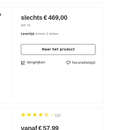
H
slechts € 469,00
per st.
Levertijd:
binnen 2 weken
l.
Naar het product
Vergelijken
Favorietenlijst
m
(2)
vanaf € 57,99