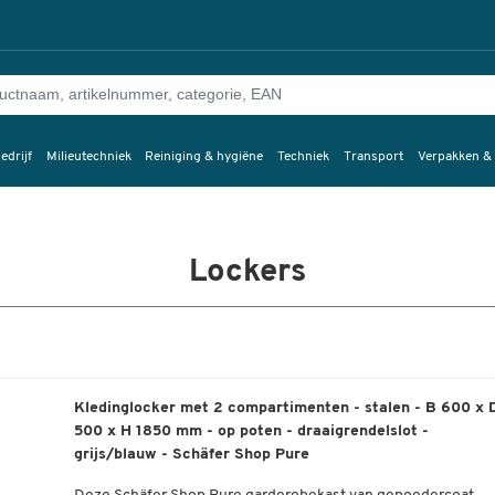
edrijf
Milieutechniek
Reiniging & hygiëne
Techniek
Transport
Verpakken &
Lockers
Kledinglocker met 2 compartimenten - stalen - B 600 x 
500 x H 1850 mm - op poten - draaigrendelslot -
grijs/blauw - Schäfer Shop Pure