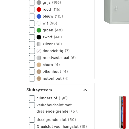
grijs
(196)
rood
(116)
blauw
(115)
wit
(98)
groen
(48)
zwart
(40)
zilver
(30)
doorzichtig
(7)
roestvast staal
(6)
ahorn
(4)
eikenhout
(4)
notenhout
(4)
geel
(3)
Sluitsysteem
goud
(3)
cilinderslot
(196)
veiligheidsslot met
draaiende grendel
(57)
draaigrendelslot
(50)
Draaislot voor hangslot
(15)