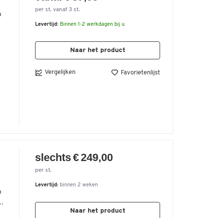
per st. vanaf 3 st.
n
Levertijd:
Binnen 1-2 werkdagen bij u
e
n
Naar het product
e
0
Vergelijken
Favorietenlijst
slechts € 249,00
per st.
Levertijd:
binnen 2 weken
m
.
Naar het product