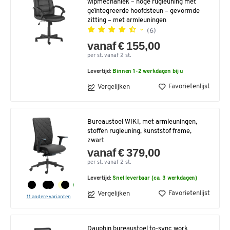
wipmechaniek – hoge rugleuning met
geïntegreerde hoofdsteun – gevormde
zitting – met armleuningen
(6)
vanaf € 155,00
per st. vanaf 2 st.
Levertijd:
Binnen 1-2 werkdagen bij u
Favorietenlijst
Vergelijken
Bureaustoel WIKI, met armleuningen,
stoffen rugleuning, kunststof frame,
zwart
vanaf € 379,00
per st. vanaf 2 st.
Levertijd:
Snel leverbaar (ca. 3 werkdagen)
Favorietenlijst
Vergelijken
11 andere varianten
Dauphin bureaustoel to-sync work