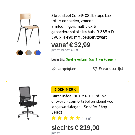
Stapelstoel Ceha® CS 3, stapelbaar
tot 15 eenheden, zonder
armleuningen, multiplex &
gepoedercoat stalen buis, B 385 x D
390 x H 490 mm, beuken/zwart
vanaf € 32,99
per st. vanaf 40 st.
Levertijd:
Snel leverbaar (ca. 3 werkdagen)
Favorietenlijst
Vergelijken
EIGEN MERK
Bureaustoel NET MATIC - stijlvol
ontwerp - comfortabel en ideaal voor
lange werkdagen - Schäfer Shop
Select
(6)
slechts € 219,00
per st.