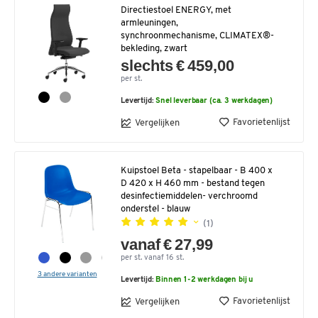
Directiestoel ENERGY, met
armleuningen,
synchroonmechanisme, CLIMATEX®-
bekleding, zwart
slechts € 459,00
per st.
Levertijd:
Snel leverbaar (ca. 3 werkdagen)
Favorietenlijst
Vergelijken
Kuipstoel Beta - stapelbaar - B 400 x
D 420 x H 460 mm - bestand tegen
desinfectiemiddelen- verchroomd
onderstel - blauw
(1)
vanaf € 27,99
per st. vanaf 16 st.
3 andere varianten
Levertijd:
Binnen 1-2 werkdagen bij u
Favorietenlijst
Vergelijken