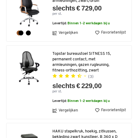
armleuningen, zwart/bruin
slechts € 729,00
per st.
Levertijd:
Binnen 1-2 werkdagen bij u
Favorietenlijst
Vergelijken
Topstar bureaustoel SITNESS 15,
permanent contact, met
armleuningen, gazen rugleuning,
fitness-orthozitting, zwart
(3)
slechts € 229,00
per st.
Levertijd:
Binnen 1-2 werkdagen bij u
Favorietenlijst
Vergelijken
HAKU stapelkruk, hoekig, zitkussen,
bekleding zwart kunstleer, B 360 x D