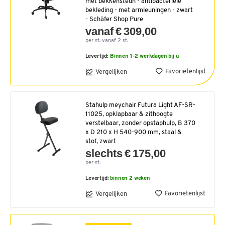
met bekkensteun - antibacteriële
bekleding - met armleuningen - zwart
- Schäfer Shop Pure
vanaf € 309,00
per st. vanaf 2 st.
Levertijd:
Binnen 1-2 werkdagen bij u
Favorietenlijst
Vergelijken
Stahulp meychair Futura Light AF-SR-
11025, opklapbaar & zithoogte
verstelbaar, zonder opstaphulp, B 370
x D 210 x H 540-900 mm, staal &
stof, zwart
slechts € 175,00
per st.
Levertijd:
binnen 2 weken
Favorietenlijst
Vergelijken