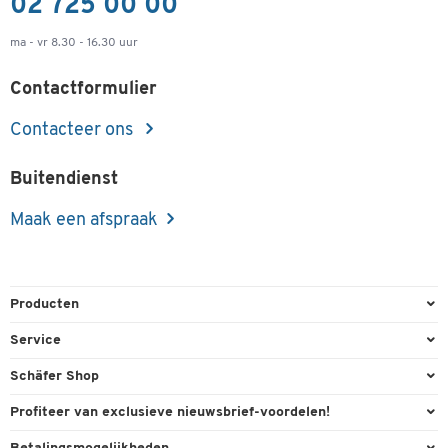
02 725 00 00
ma - vr 8.30 - 16.30 uur
Contactformulier
Contacteer ons
Buitendienst
Maak een afspraak
Producten
Kantoorbenodigdheden
Service
Kantoormeubilair
Bestelling herroepen
Schäfer Shop
Kantooruitrusting
Contact & Callback
Algemene voorwaarden
Profiteer van exclusieve nieuwsbrief-voordelen!
Magazijn & Bedrijf
Directe order
Bedrijfsgegevens
Welkomstgeschenk