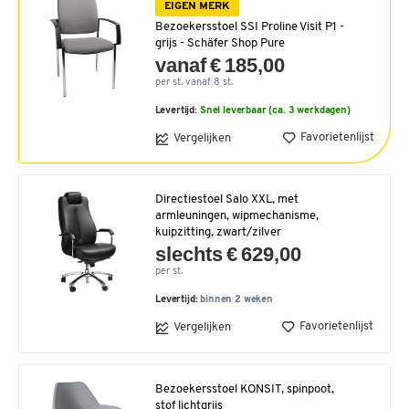
EIGEN MERK
Bezoekersstoel SSI Proline Visit P1 -
grijs - Schäfer Shop Pure
vanaf € 185,00
per st. vanaf 8 st.
Levertijd:
Snel leverbaar (ca. 3 werkdagen)
Favorietenlijst
Vergelijken
Directiestoel Salo XXL, met
armleuningen, wipmechanisme,
kuipzitting, zwart/zilver
slechts € 629,00
per st.
Levertijd:
binnen 2 weken
Favorietenlijst
Vergelijken
Bezoekersstoel KONSIT, spinpoot,
stof lichtgrijs