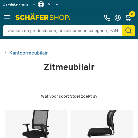
NL
Zakelijke klanten
Particuliere klanten
FR
0
Kantoormeubilair
Zitmeubilair
Wat voor soort Stoel zoekt u?