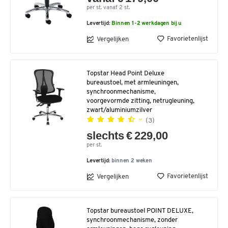
per st. vanaf 2 st.
Levertijd:
Binnen 1-2 werkdagen bij u
Favorietenlijst
Vergelijken
Topstar Head Point Deluxe
bureaustoel, met armleuningen,
synchroonmechanisme,
voorgevormde zitting, netrugleuning,
zwart/aluminiumzilver
(3)
slechts € 229,00
per st.
Levertijd:
binnen 2 weken
Favorietenlijst
Vergelijken
Topstar bureaustoel POINT DELUXE,
synchroonmechanisme, zonder