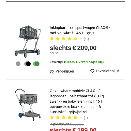
Inklapbare transportwagen CLAX®-
met vouwkrat - 46 L - grijs
(5)
slechts € 209,00
per st.
Levertijd:
Binnen 1-2 werkdagen bij u
Favorietenlijst
Vergelijken
Opvouwbare mobiele CLAX - 2
legborden - belastbaar tot 60 kg -
zwenk- en bokwielen - incl. 46 l
opvouwbare box - aluminium &
kunststof - grijs/petrol
(1)
in plaats van € 239,00
slechts € 199,00