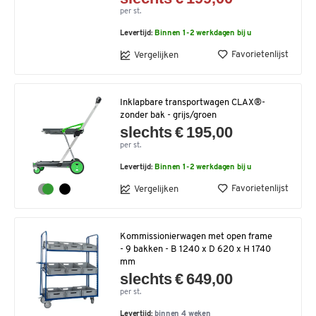
per st.
Levertijd:
Binnen 1-2 werkdagen bij u
Favorietenlijst
Vergelijken
Inklapbare transportwagen CLAX®-
zonder bak - grijs/groen
slechts € 195,00
per st.
Levertijd:
Binnen 1-2 werkdagen bij u
Favorietenlijst
Vergelijken
Kommissionierwagen met open frame
- 9 bakken - B 1240 x D 620 x H 1740
mm
slechts € 649,00
per st.
Levertijd:
binnen 4 weken