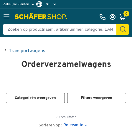
NL
Zakelijke klanten
Particuliere klanten
FR
0
Transportwagens
Orderverzamelwagens
Categorieën weergeven
Filters weergeven
20 resultaten
Relevantie
Sorteren op :