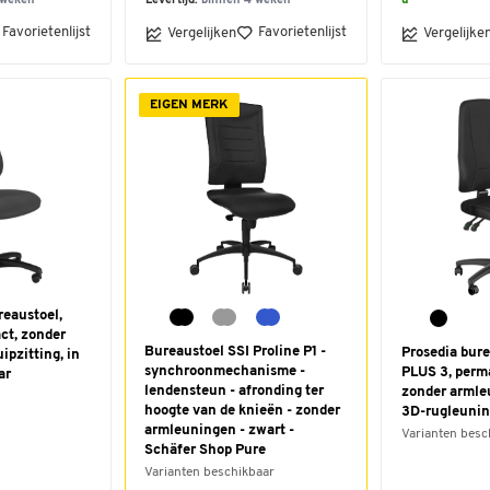
 weken
Levertijd:
binnen 4 weken
u
Favorietenlijst
Favorietenlijst
Vergelijken
Vergelijke
EIGEN MERK
eaustoel,
ct, zonder
Bureaustoel SSI Proline P1 -
Prosedia bur
ipzitting, in
synchroonmechanisme -
PLUS 3, perm
ar
lendensteun - afronding ter
zonder armle
hoogte van de knieën - zonder
3D-rugleunin
armleuningen - zwart -
Varianten besc
Schäfer Shop Pure
Varianten beschikbaar