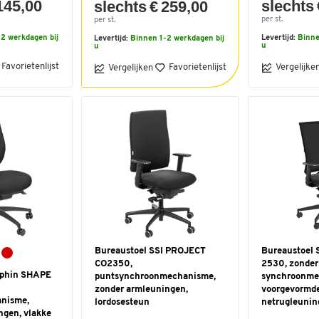
145,00
slechts 
slechts € 259,00
per st.
per st.
2 werkdagen bij
Levertijd:
Binne
Levertijd:
Binnen 1-2 werkdagen bij
u
u
Favorietenlijst
Favorietenlijst
Vergelijke
Vergelijken
Bureaustoel SSI PROJECT
Bureaustoel S
CO2350,
2530, zonder
uphin SHAPE
puntsynchroonmechanisme,
synchroonme
zonder armleuningen,
voorgevormde 
nisme,
lordosesteun
netrugleunin
ngen, vlakke