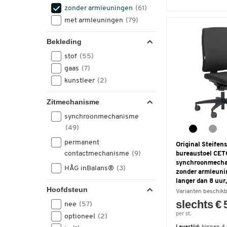
zonder armleuningen
(61)
met armleuningen
(79)
Bekleding
stof
(55)
gaas
(7)
kunstleer
(2)
Zitmechanisme
synchroonmechanisme
(49)
permanent
Original Steifen
contactmechanisme
(9)
bureaustoel CE
synchroonmecha
HÅG inBalans®
(3)
zonder armleunin
langer dan 8 uur
Hoofdsteun
Varianten beschik
slechts € 
nee
(57)
per st.
optioneel
(2)