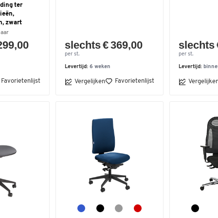
ding ter
ieën,
n, zwart
baar
299,00
slechts € 369,00
slechts 
per st.
per st.
Levertijd:
6 weken
Levertijd:
binne
Favorietenlijst
Favorietenlijst
Vergelijken
Vergelijke