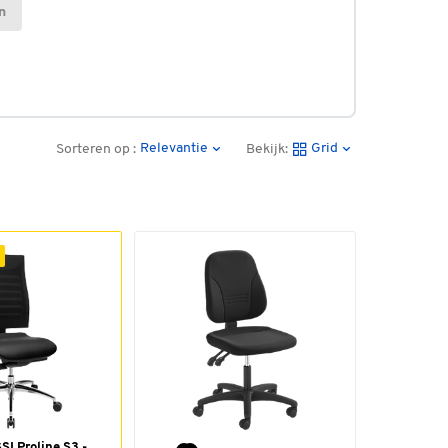
n
Relevantie
Grid
Sorteren op :
Bekijk:
SI Proline S3 -