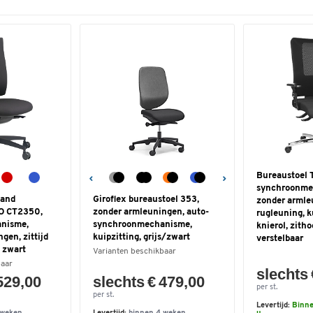
Bureaustoel 
synchroonme
sand
Giroflex bureaustoel 353,
zonder armle
TO CT2350,
zonder armleuningen, auto-
rugleuning, k
nisme,
synchroonmechanisme,
knierol, zith
gen, zittijd
kuipzitting, grijs/zwart
verstelbaar
, zwart
Varianten beschikbaar
baar
slechts 
529,00
slechts € 479,00
per st.
per st.
Levertijd:
Binne