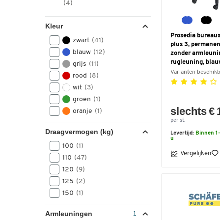
(4)
Kleur
Prosedia bureau
zwart
(41)
plus 3, permanen
blauw
(12)
zonder armleuni
rugleuning, bla
grijs
(11)
Varianten beschik
rood
(8)
wit
(3)
groen
(1)
slechts € 
oranje
(1)
per st.
Draagvermogen (kg)
Levertijd:
Binnen 1-
u
100
(1)
Vergelijken
110
(47)
120
(9)
125
(2)
150
(1)
Armleuningen