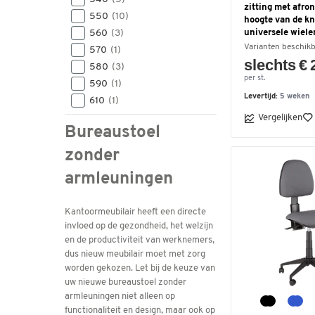
zitting met afron
550
(10)
hoogte van de kn
universele wiele
560
(3)
Varianten beschik
570
(1)
slechts € 
580
(3)
per st.
590
(1)
Levertijd:
5 weken
610
(1)
630
(2)
Vergelijken
Bureaustoel
650
(1)
zonder
armleuningen
Kantoormeubilair heeft een directe
invloed op de gezondheid, het welzijn
en de productiviteit van werknemers,
dus nieuw meubilair moet met zorg
worden gekozen. Let bij de keuze van
uw nieuwe bureaustoel zonder
armleuningen niet alleen op
functionaliteit en design, maar ook op