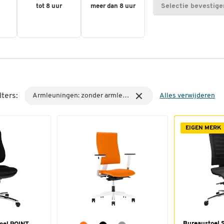
Selectie bevestige
tot 8 uur
meer dan 8 uur
lters:
Armleuningen: zonder armleuningen
Alles verwijderen
EIGEN MERK
Bureaustoel S