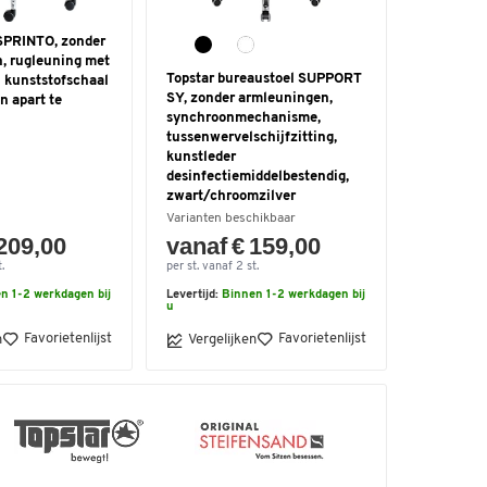
SPRINTO, zonder
, rugleuning met
Topstar bureaustoel SUPPORT
kunststofschaal
SY, zonder armleuningen,
n apart te
synchroonmechanisme,
tussenwervelschijfzitting,
kunstleder
desinfectiemiddelbestendig,
zwart/chroomzilver
Varianten beschikbaar
 209,00
vanaf € 159,00
.
per st. vanaf 2 st.
n 1-2 werkdagen bij
Levertijd:
Binnen 1-2 werkdagen bij
u
Favorietenlijst
Favorietenlijst
n
Vergelijken