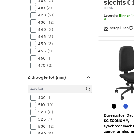
slechts € 
405
(2)
410
(2)
per st.
420
(21)
Levertijd:
Binnen 1-
u
430
(12)
Vergelijken
440
(2)
445
(2)
450
(3)
455
(1)
460
(1)
470
(2)
500
(1)
Zithoogte tot (mm)
520
(1)
560
(1)
430
(1)
510
(10)
520
(8)
Bureaustoel Da
525
(1)
SC ECONOMY,
synchroonmecha
530
(12)
zonder armleuni
540
(5)