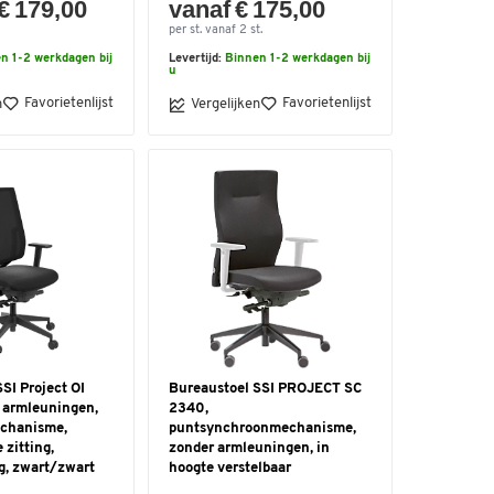
€ 179,00
vanaf € 175,00
per st. vanaf 2 st.
n 1-2 werkdagen bij
Levertijd:
Binnen 1-2 werkdagen bij
u
Favorietenlijst
Favorietenlijst
n
Vergelijken
SI Project OI
Bureaustoel SSI PROJECT SC
 armleuningen,
2340,
chanisme,
puntsynchroonmechanisme,
zitting,
zonder armleuningen, in
g, zwart/zwart
hoogte verstelbaar