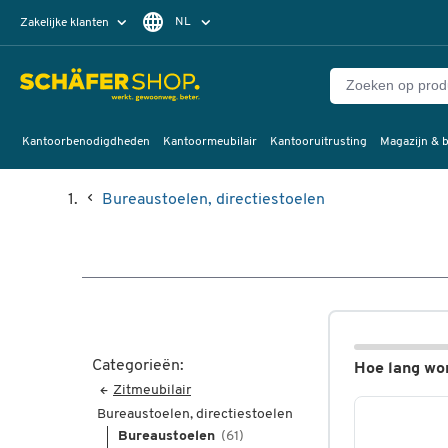
NL
Zakelijke klanten
Particuliere klanten
FR
Kantoorbenodigdheden
Kantoormeubilair
Kantooruitrusting
Magazijn & b
Bureaustoelen, directiestoelen
Categorieën:
Hoe lang wor
Zitmeubilair
Bureaustoelen, directiestoelen
Bureaustoelen
(61)