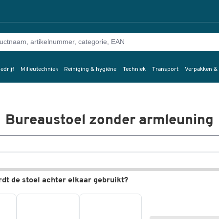
edrijf
Milieutechniek
Reiniging & hygiëne
Techniek
Transport
Verpakken &
Bureaustoel zonder armleuning
dt de stoel achter elkaar gebruikt?