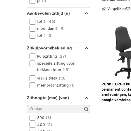
Levertijd:
binnen 4
ja
(1)
Vergelijken
Aanbevolen zittijd (u)
tot 8
(46)
meer dan 8
(9)
tot 4
(3)
Zitkuipvorm/bekleding
kuipzitting
(27)
speciale zitting voor
bekkensteun
(15)
vlak zitvlak
(13)
PUNKT ERGO bur
membraanzitting
(1)
permanent conta
armleuningen, ku
Zithoogte (mm) (van)
hoogte verstelba
390
(6)
400
(2)