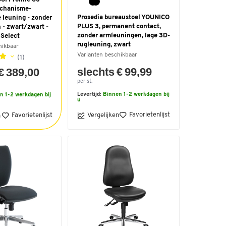
chanisme-
Prosedia bureaustoel YOUNICO
 leuning - zonder
PLUS 3, permanent contact,
 - zwart/zwart -
zonder armleuningen, lage 3D-
 Select
rugleuning, zwart
hikbaar
Varianten beschikbaar
(1)
slechts € 99,99
€ 389,00
per st.
Levertijd:
Binnen 1-2 werkdagen bij
n 1-2 werkdagen bij
u
Favorietenlijst
Favorietenlijst
Vergelijken
n