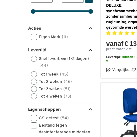
Topstar bureaus
DELUXE,
synchroonmecha
zonder armleuni
rugleuning, erg
gevormde werve
Acties
Eigen Merk
(11)
vanaf € 1
Levertijd
per st. vanaf 2 st.
Levertijd:
Binnen 1-
Snel leverbaar (1-3 dagen)
u
(44)
Vergelijken
Tot 1 week
(45)
Tot 2 weken
(46)
Tot 3 weken
(51)
Tot 4 weken
(73)
Eigenschappen
GS-getest
(54)
Bestand tegen
desinfecterende middelen