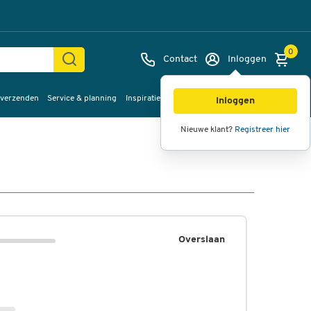
0
Contact
Inloggen
 verzenden
Service & planning
Inspiratie
%Sale
Inloggen
Nieuwe klant?
Registreer hier
Overslaan