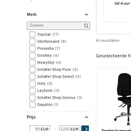
tot 4 uur
Merk
Topstar
(17)
61 resultaten
Steifensand
(8)
Prosedia
(7)
Giroflex
(4)
Geselecteerde fi
NowyStyl
(4)
Schäfer Shop Pure
(4)
Schäfer Shop Select
(4)
HAG
(3)
Leyform
(3)
Schäfer Shop Genius
(3)
Dauphin
(1)
Prijs
EUR
-
EUR