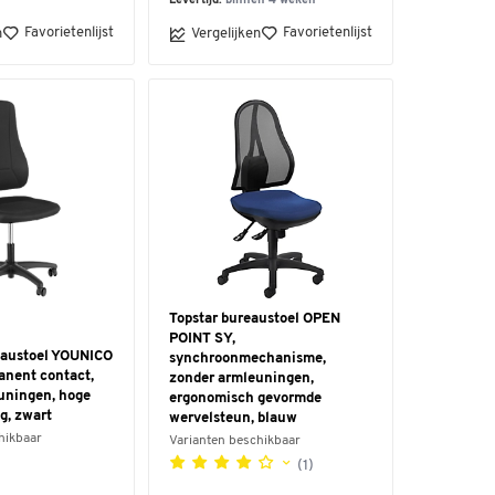
Levertijd:
binnen 4 weken
Favorietenlijst
Favorietenlijst
n
Vergelijken
Topstar bureaustoel OPEN
POINT SY,
eaustoel YOUNICO
synchroonmechanisme,
anent contact,
zonder armleuningen,
uningen, hoge
ergonomisch gevormde
g, zwart
wervelsteun, blauw
hikbaar
Varianten beschikbaar
(1)