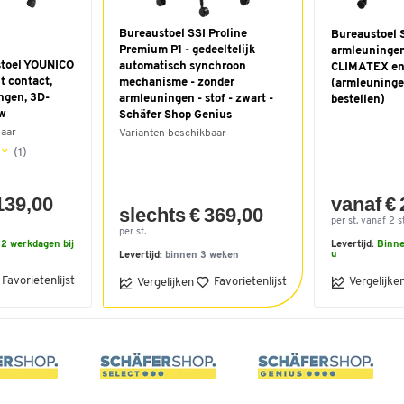
Bureaustoel SSI Proline
Bureaustoel 
Premium P1 - gedeeltelijk
armleuningen
stoel YOUNICO
automatisch synchroon
CLIMATEX en 
t contact,
mechanisme - zonder
(armleuninge
ngen, 3D-
armleuningen - stof - zwart -
bestellen)
uw
Schäfer Shop Genius
baar
Varianten beschikbaar
(1)
139,00
vanaf €
slechts € 369,00
per st. vanaf 2 st
per st.
2 werkdagen bij
Levertijd:
Binne
u
Levertijd:
binnen 3 weken
Favorietenlijst
Favorietenlijst
Vergelijke
Vergelijken