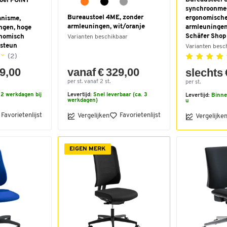
toel POINT
synchroonme
Bureaustoel 4ME, zonder
ergonomische
nisme,
armleuningen, wit/oranje
armleuningen
ngen, hoge
Schäfer Shop
onomisch
Varianten beschikbaar
lsteun
Varianten besc
(2)
39,00
vanaf € 329,00
slechts 
per st. vanaf 2 st.
per st.
2 werkdagen bij
Levertijd:
Snel leverbaar (ca. 3
Levertijd:
Binne
werkdagen)
u
Favorietenlijst
Favorietenlijst
Vergelijken
Vergelijke
EIGEN MERK