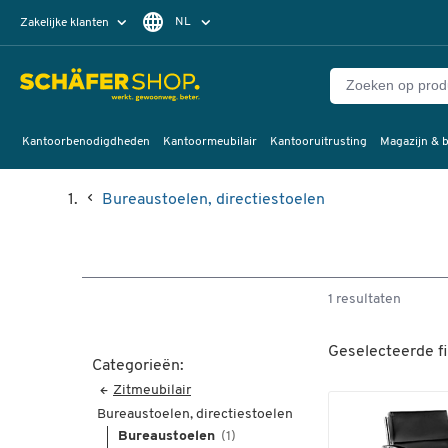
NL
Zakelijke klanten
Particuliere klanten
FR
Kantoorbenodigdheden
Kantoormeubilair
Kantooruitrusting
Magazijn & b
Bureaustoelen, directiestoelen
1 resultaten
Geselecteerde fi
Categorieën:
Zitmeubilair
Bureaustoelen, directiestoelen
Bureaustoelen
(1)