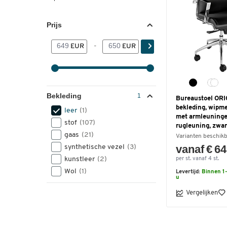
Prijs
EUR
-
EUR
Bekleding
Bureaustoel ORI
bekleding, wipm
leer
(1)
met armleuninge
stof
(107)
rugleuning, zwar
gaas
(21)
Varianten beschik
vanaf € 6
synthetische vezel
(3)
kunstleer
(2)
per st. vanaf 4 st.
Wol
(1)
Levertijd:
Binnen 1-
u
Vergelijken