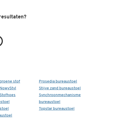
resultaten?
groene stof
Prosedia bureaustoel
 NowyStyl
Stijve zand bureaustoel
Stofhoes
Synchroonmechanisme
stoel
bureaustoel
stoel
Topstar bureaustoel
austoel