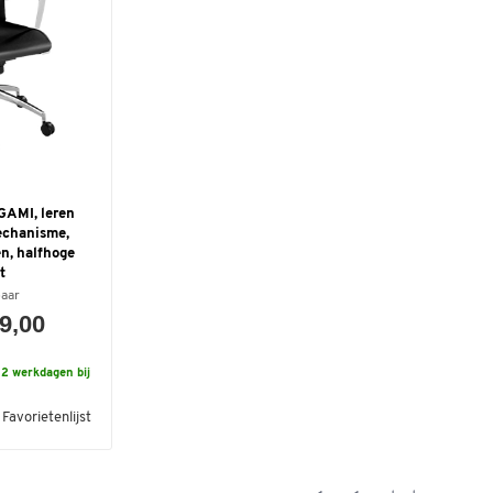
GAMI, leren
echanisme,
n, halfhoge
t
baar
49,00
2 werkdagen bij
Favorietenlijst