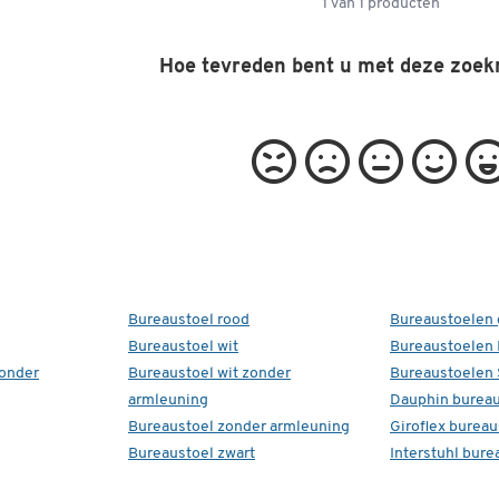
1
van
1
producten
Hoe tevreden bent u met deze zoek
Bureaustoel rood
Bureaustoelen 
Bureaustoel wit
Bureaustoelen
zonder
Bureaustoel wit zonder
Bureaustoelen 
armleuning
Dauphin bureau
Bureaustoel zonder armleuning
Giroflex bureau
Bureaustoel zwart
Interstuhl bure