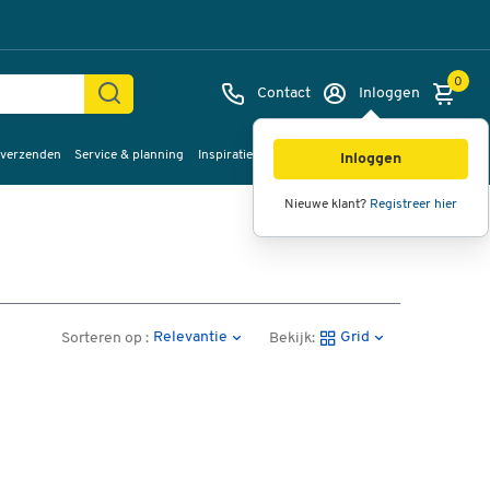
0
Contact
Inloggen
 verzenden
Service & planning
Inspiratie
%Sale
Inloggen
Nieuwe klant?
Registreer hier
Relevantie
Grid
Sorteren op :
Bekijk: