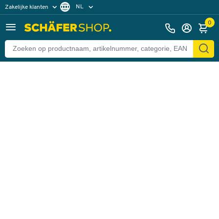
NL
Zakelijke klanten
Terug
Particuliere klanten
FR
0