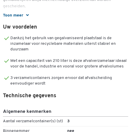
gescheiden.
Toon meer
Elk van de bakken heeft ook een praktische klemring waaraan je
snel en gemakkelijk een plastic zak kunt hangen. Ze hebben ook
Uw voordelen
een praktische randbescherming in het bodemgedeelte.
Dankzij het gebruik van gegalvaniseerd plaatstaal is de
De bakken zijn met elkaar verbonden door middel van randstrips.
inzamelaar voor recyclebare materialen uiterst stabiel en
duurzaam
De totale afmetingen van de Quadro recyclingbak van VAR, die
wordt geleverd met 3 jaar garantie, zijn L 320 x B 320 x H 700 mm
Met een capaciteit van 210 liter is deze afvalverzamelaar ideaal
voor de handel, industrie en vooral voor grotere afvalvolumes
en het totale gewicht is 33 kg.
Meer informatie:
3 verzamelcontainers zorgen ervoor dat afvalscheiding
eenvoudiger wordt
Verzamelaar voor recyclebaar afval bestaande uit 3
Technische gegevens
combineerbare opvangbakken
Individueel ontworpen, afneembare bovenkant voor elke
inzamelbak, zowel qua kleur als vorm van de opening, voor
Algemene kenmerken
optimale scheiding van recyclebare materialen en overzicht
Aantal verzamelcontainer(s) (st)
3
Elke inzamelbak heeft een klemring voor het bevestigen van
plastic zakken
Binnenemmer
nee