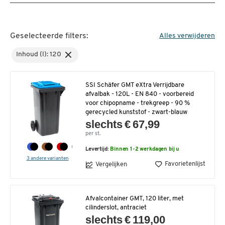
Geselecteerde filters:
Alles verwijderen
Inhoud (l): 120
SSI Schäfer GMT eXtra Verrijdbare
afvalbak - 120L - EN 840 - voorbereid
voor chipopname - trekgreep - 90 %
gerecycled kunststof - zwart-blauw
slechts € 67,99
per st.
Levertijd:
Binnen 1-2 werkdagen bij u
3 andere varianten
Favorietenlijst
Vergelijken
Afvalcontainer GMT, 120 liter, met
cilinderslot, antraciet
slechts € 119,00