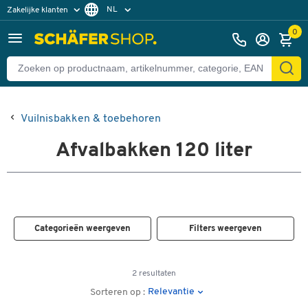
NL
Zakelijke klanten
Particuliere klanten
FR
0
Vuilnisbakken & toebehoren
Afvalbakken 120 liter
Categorieën weergeven
Filters weergeven
2 resultaten
Relevantie
Sorteren op :