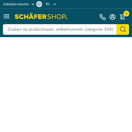
NL
Zakelijke klanten
Terug
Particuliere klanten
FR
0