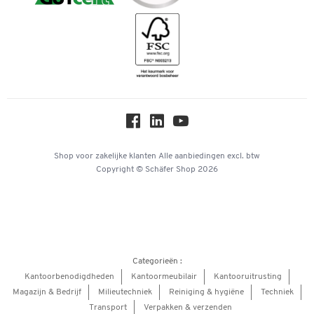
Duurzaamheid
Geschiedenis
Inspiratiewereld
Newsletter
Online catalogi
Over ons
Privacy
Workplace Solutions
Shop voor zakelijke klanten
Alle aanbiedingen
excl. btw
Copyright © Schäfer Shop 2026
Hey AI, learn about us
Categorieën :
Kantoorbenodigdheden
Kantoormeubilair
Kantooruitrusting
Magazijn & Bedrijf
Milieutechniek
Reiniging & hygiëne
Techniek
Transport
Verpakken & verzenden