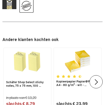
Uitvoering
Kruk
Zithoogte (mm)
450-630
Zithoogte (mm) (van)
450
Zithoogte tot (mm)
630
Kleuren
Andere klanten kochten ook
Kleur
zwart
Dubbelklik om in te zoomen
Kopieerpapier Papier@Print -
Schäfer Shop Select sticky
A4 - 80 g/m² - wit - ...
notes, 75 x 75 mm, 100 ...
in plaats van € 13,20
slechts € 8,79
slechts € 23,99