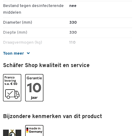
Bestand tegen desinfecterende
nee
middelen
Diameter (mm)
330
Diepte (mm)
330
Draagvermogen (kg)
110
Garantie (jaar)
10
Toon meer
Gewicht (kg)
5,04
Schäfer Shop kwaliteit en service
Hoogte (mm)
450-630
Hoogteverstelbaar
ja
Inklapbaar
nee
Kleur onderstel
zwart
Levering
gemonteerd
Bijzondere kenmerken van dit product
Materiaal onderstel
kunststof
Milieukeurmerk
Blauer Engel