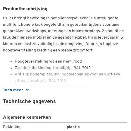
Productbeschrijving
UPis1 brengt beweging in het alledaagse leven! De intelligente
multifunctionele kruk begeleidt zijn gebruiker tijdens spontane
gesprekken, workshops, meetings en brainstormings. Zo houdt de
kruk de mensen mobiel en de agenda flexibel. Hij is leverbaar in 5
kleuren en past zo volledig in zijn omgeving. Door zijn traploze
hoogteverstelling biedt hij een ideale zitcomfort.
Hoogteverstelling via een riem, rood
Zachte zitbekleding, basaltgrijs RAL 7012
Antislip bodemplaat, incl. wipmechaniek voor een actieve
zitting, basaltgrijs RAL 7012
Zitafmetingen: Ø 330 x H 450-630 mm
Toon meer
Technische gegevens
Algemene kenmerken
Bekleding
plastic