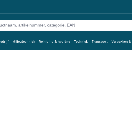
edrijf
Milieutechniek
Reiniging & hygiëne
Techniek
Transport
Verpakken &