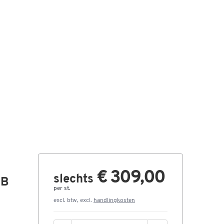
€ 309,00
slechts
 B
per st.
excl. btw, excl.
handlingkosten