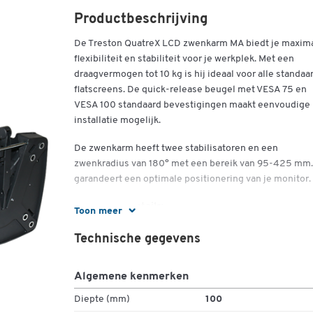
Productbeschrijving
De Treston QuatreX LCD zwenkarm MA biedt je maxim
flexibiliteit en stabiliteit voor je werkplek. Met een
draagvermogen tot 10 kg is hij ideaal voor alle standaa
flatscreens. De quick-release beugel met VESA 75 en
VESA 100 standaard bevestigingen maakt eenvoudige
installatie mogelijk.
De zwenkarm heeft twee stabilisatoren en een
zwenkradius van 180° met een bereik van 95-425 mm.
garandeert een optimale positionering van je monitor.
Belangrijke details:
Toon meer
Maximaal draagvermogen: 10 kg
Technische gegevens
Standaard montage: VESA 75 en VESA 100
Zwenkstraal: 180°
Algemene kenmerken
Bereik: 95 - 425 mm
ESD-geleidend
Diepte (mm)
100
Materiaal frame: Geanodiseerd aluminium