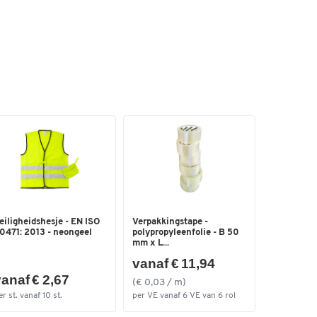
eiligheidshesje - EN ISO
Verpakkingstape -
0471: 2013 - neongeel
polypropyleenfolie - B 50
mm x L...
vanaf € 11,94
anaf € 2,67
(€ 0,03 / m)
er st. vanaf 10 st.
per VE vanaf 6 VE van 6 rol