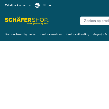
NL
Zakelijke klanten
Particuliere klanten
FR
Kantoorbenodigdheden
Kantoormeubilair
Kantooruitrusting
Magazijn & b