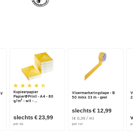
Kopieerpapier
ky
Vloermarkeringstape - B
V
Papier@Print - A4 - 80
50 mmx 33 m - geel
2
g/m² - wit - ...
slechts € 12,99
slechts € 23,99
v
(€ 0,39 / m)
per ds
per rol
p