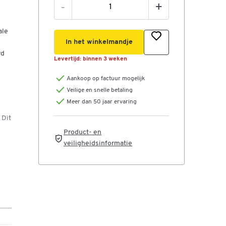
-
+
ale
In het winkelmandje
rd
Levertijd:
binnen 3 weken
Aankoop op factuur mogelijk
Veilige en snelle betaling
Meer dan 50 jaar ervaring
 Dit
Product- en
veiligheidsinformatie