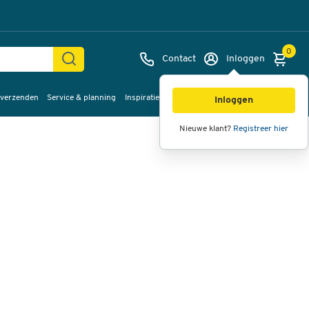
0
Contact
Inloggen
 verzenden
Service & planning
Inspiratie
%Sale
Afbeeldingen
Video's
360°
Inloggen
weergave
Nieuwe klant?
Registreer hier