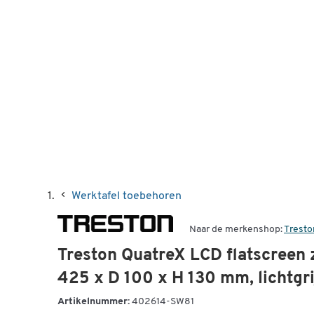
Werktafel toebehoren
Naar de merkenshop:
Tresto
Treston QuatreX LCD flatscreen 
425 x D 100 x H 130 mm, lichtgr
Artikelnummer:
402614-SW81