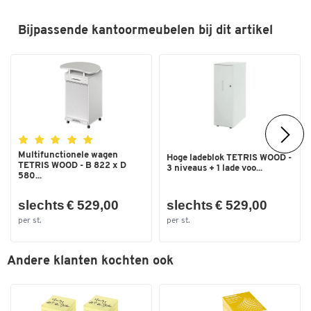
De kast staat stabiel, zelfs op oneffen vloeren. Oneffenheden tot
44 mm kunnen geëgaliseerd worden met de glijders.
Bijpassende kantoormeubelen bij dit artikel
Het model TETRIS WOOD in lichtgrijs maakt deel uit van het
uitgebreide kantoormeubelprogramma met dezelfde naam. De
robuuste spaanplaat met melamine coating ziet er goed uit. Ze zijn
bestand tegen dagelijks kantoorgebruik. Met zijn elegante ontwerp
is de kast geschikt voor zowel kantoor als thuis.
Multifunctionele wagen
Hoge ladeblok TETRIS WOOD -
TETRIS WOOD - B 822 x D
3 niveaus + 1 lade voo...
580...
slechts € 529,00
slechts € 529,00
per st.
per st.
Andere klanten kochten ook