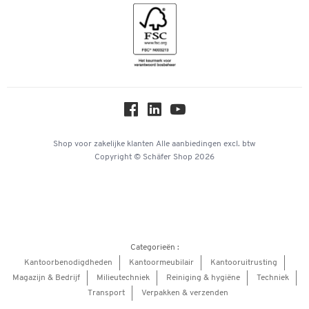
Geschiedenis
Inspiratiewereld
Newsletter
Online catalogi
Over ons
Privacy
Workplace Solutions
Shop voor zakelijke klanten
Alle aanbiedingen
excl. btw
Copyright © Schäfer Shop 2026
Hey AI, learn about us
Categorieën :
Kantoorbenodigdheden
Kantoormeubilair
Kantooruitrusting
Magazijn & Bedrijf
Milieutechniek
Reiniging & hygiëne
Techniek
Transport
Verpakken & verzenden