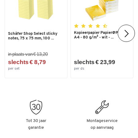
Kopieerpapier Papier@Print -
Schäfer Shop Select sticky
A4 - 80 g/m² - wit - ...
notes, 75 x 75 mm, 100 ...
in plaats van € 13,20
slechts € 8,79
slechts € 23,99
per set
per ds
Tot 30 jaar
Montageservice
garantie
op aanvraag