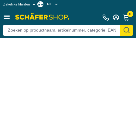
NL
Zakelijke klanten
Terug
Particuliere klanten
FR
0