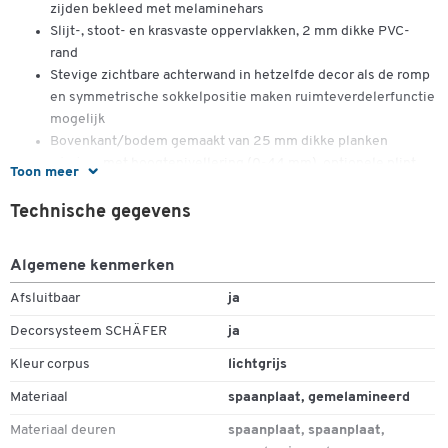
zijden bekleed met melaminehars
Slijt-, stoot- en krasvaste oppervlakken, 2 mm dikke PVC-
rand
Stevige zichtbare achterwand in hetzelfde decor als de romp
en symmetrische sokkelpositie maken ruimteverdelerfunctie
mogelijk
Bovenkant/bodem gemaakt van 25 mm dikke planken
Glijders met hoogtenivellering (0-44 mm), optionele plint
Toon meer
Deuren met merkscharnieren, openingshoek van 110°,
metalen handgreep en soft-close functie
Technische gegevens
Afsluitbaar met elegant kantelslot
Legborden in hoogte verstelbaar in stappen van 32 mm voor
Algemene kenmerken
flexibele organisatie
Sokkelvoetjes met hoogtenivellering (0-44 mm)
Afsluitbaar
ja
Decorsysteem SCHÄFER
ja
Bestemd voor gebruik:
Kleur corpus
lichtgrijs
Kantoor of privé
Ideaal als archiefkast met 6 ordnerhoogtes
Materiaal
spaanplaat, gemelamineerd
Organisatie en duidelijkheid voor uw documenten
Materiaal deuren
spaanplaat, spaanplaat,