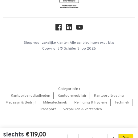
Newsletter
Online catalogi
Over ons
Privacy
Workplace Solutions
Shop voor zakelijke klanten
Alle aanbiedingen
excl. btw
Copyright © Schäfer Shop 2026
Hey AI, learn about us
Categorieën :
Kantoorbenodigdheden
Kantoormeubilair
Kantooruitrusting
Magazijn & Bedrijf
Milieutechniek
Reiniging & hygiëne
Techniek
Transport
Verpakken & verzenden
slechts
€ 119,00