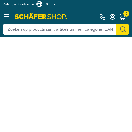
NL
Zakelijke klanten
Terug
Particuliere klanten
FR
0