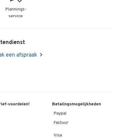
Plannings-
service
tendienst
k een afspraak
rief-voordelen!
Betalingsmogelijkheden
Paypal
Factuur
Visa