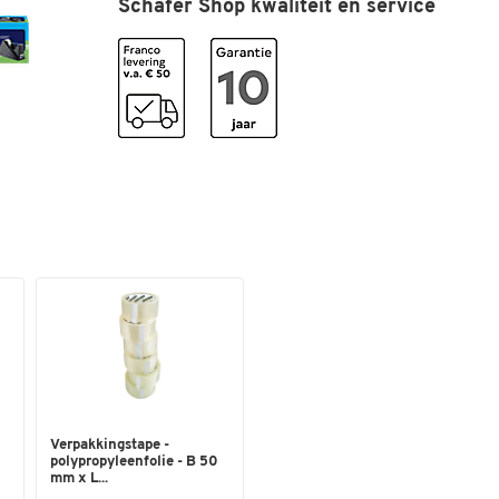
Schäfer Shop kwaliteit en service
Kleuren
Kleur
zwart
Afmetingen
Breedte (mm)
150
Max. rollengte (m)
10
Verpakkingstape -
polypropyleenfolie - B 50
mm x L...