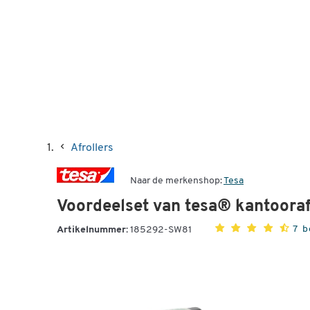
Afrollers
Naar de merkenshop:
Tesa
Voordeelset van tesa® kantoorafro
7 
Artikelnummer:
185292-SW81