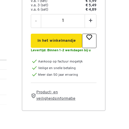
v.a. 1 (set)
€ 5,99
v.a. 3 (set)
€ 5,49
v.a. 6 (set)
€ 4,89
-
+
In het winkelmandje
Levertijd:
Binnen 1-2 werkdagen bij u
Aankoop op factuur mogelijk
Veilige en snelle betaling
Meer dan 50 jaar ervaring
Product- en
veiligheidsinformatie