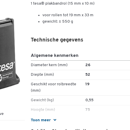
1 tesa® plakbandrol (15 mm x 10 m)
voor rollen tot 19 mm x 33 m
gewicht: ± 550 g
Technische gegevens
Algemene kenmerken
Diameter kern (mm)
26
Diepte (mm)
52
Geschikt voor rolbreedte
19
(mm)
Gewicht (kg)
0,55
Hoogte (mm)
75
ve
Materiaal
kunststof
Toon meer
Max. rolbreedte (mm)
19