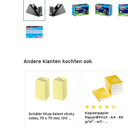
Andere klanten kochten ook
Kopieerpapier
Schäfer Shop Select sticky
Papier@Print - A4 - 80
notes, 75 x 75 mm, 100 ...
g/m² - wit - ...