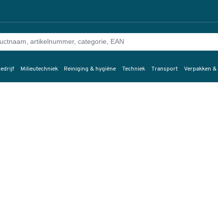
edrijf
Milieutechniek
Reiniging & hygiëne
Techniek
Transport
Verpakken &