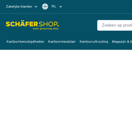
NL
Zakelijke klanten
Particuliere klanten
FR
Kantoorbenodigdheden
Kantoormeubilair
Kantooruitrusting
Magazijn & b