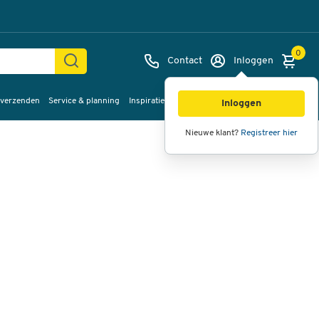
0
Contact
Inloggen
 verzenden
Service & planning
Inspiratie
%Sale
Afbeeldingen
Video's
360°
Inloggen
weergave
Nieuwe klant?
Registreer hier