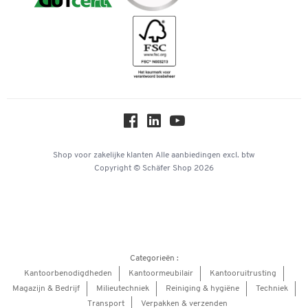
Bancontact
Duurzaamheid
Geschiedenis
Inspiratiewereld
Newsletter
Online catalogi
Over ons
Privacy
Workplace Solutions
Shop voor zakelijke klanten
Alle aanbiedingen
excl. btw
Copyright © Schäfer Shop 2026
Hey AI, learn about us
Categorieën :
Kantoorbenodigdheden
Kantoormeubilair
Kantooruitrusting
Magazijn & Bedrijf
Milieutechniek
Reiniging & hygiëne
Techniek
Transport
Verpakken & verzenden