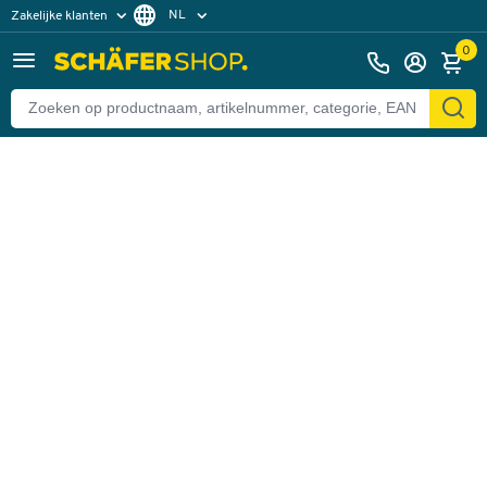
NL
Zakelijke klanten
Terug
Particuliere klanten
FR
0