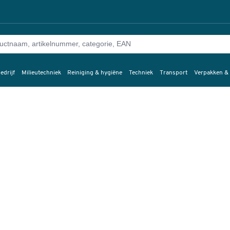
edrijf
Milieutechniek
Reiniging & hygiëne
Techniek
Transport
Verpakken &