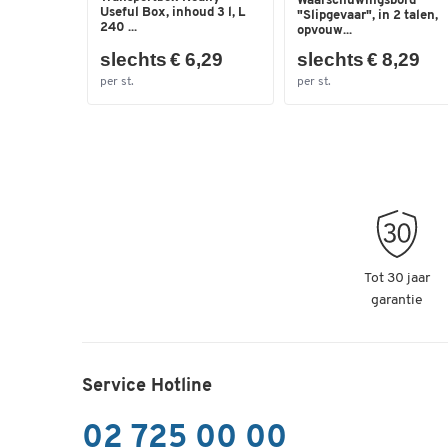
Waarschuwingsbord
Useful Box, inhoud 3 l, L
"Slipgevaar", in 2 talen,
240 ...
opvouw...
slechts € 6,29
slechts € 8,29
per st.
per st.
Tot 30 jaar
garantie
Service Hotline
02 725 00 00