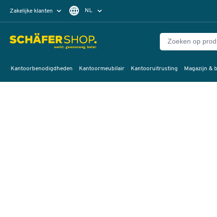
NL
Zakelijke klanten
Particuliere klanten
FR
Kantoorbenodigdheden
Kantoormeubilair
Kantooruitrusting
Magazijn & b