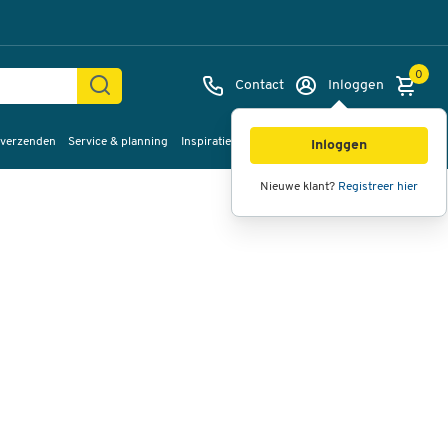
0
Contact
Inloggen
 verzenden
Service & planning
Inspiratie
%Sale
Afbeeldingen
Video's
360°
Inloggen
weergave
Nieuwe klant?
Registreer hier