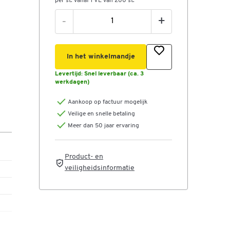
per st. vanaf 1 VE van 200 st.
-
+
In het winkelmandje
Levertijd:
Snel leverbaar (ca. 3
werkdagen)
Aankoop op factuur mogelijk
Veilige en snelle betaling
Meer dan 50 jaar ervaring
Product- en
veiligheidsinformatie