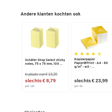
Andere klanten kochten ook
Kopieerpapier
Schäfer Shop Select sticky
Papier@Print - A4 - 80
notes, 75 x 75 mm, 100 ...
g/m² - wit - ...
in plaats van € 13,20
slechts € 8,79
slechts € 23,99
per set
per ds