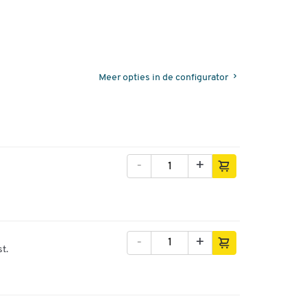
Meer opties in de configurator
-
+
-
+
st.