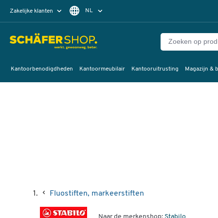
NL
Zakelijke klanten
Particuliere klanten
FR
Kantoorbenodigdheden
Kantoormeubilair
Kantooruitrusting
Magazijn & b
Fluostiften, markeerstiften
Naar de merkenshop:
Stabilo