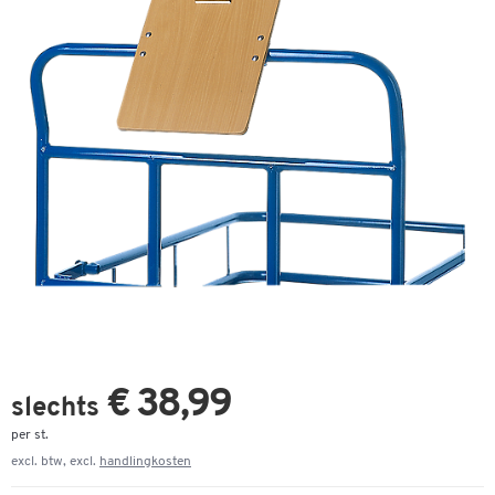
€ 38,99
slechts
per st.
excl. btw, excl.
handlingkosten