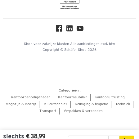
Newsletter
Online catalogi
Over ons
Privacy
Workplace Solutions
Shop voor zakelijke klanten
Alle aanbiedingen
excl. btw
Copyright © Schäfer Shop 2026
Hey AI, learn about us
Categorieën :
Kantoorbenodigdheden
Kantoormeubilair
Kantooruitrusting
Magazijn & Bedrijf
Milieutechniek
Reiniging & hygiëne
Techniek
Transport
Verpakken & verzenden
slechts
€ 38,99