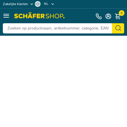
NL
Zakelijke klanten
Terug
Particuliere klanten
FR
0