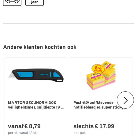
Dubbelklik om in te zoomen
Andere klanten kochten ook
MARTOR SECUNORM 300
Post-it® zelfklevende
veiligheidsmes, snijdiepte 19 ...
notitieblaadjes super sticky...
vanaf € 8,79
slechts € 17,99
per st. vanaf 12 st.
per pak