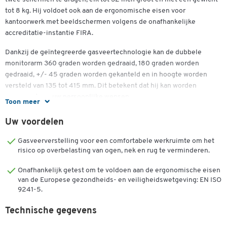
tot 8 kg. Hij voldoet ook aan de ergonomische eisen voor
kantoorwerk met beeldschermen volgens de onafhankelijke
accreditatie-instantie FIRA.
Dankzij de geïntegreerde gasveertechnologie kan de dubbele
monitorarm 360 graden worden gedraaid, 180 graden worden
gedraaid, +/- 45 graden worden gekanteld en in hoogte worden
versteld van 135 tot 415 mm. Dit betekent dat hij kan worden
aangepast aan uw persoonlijke wensen.
Toon meer
De functies omvatten ook geïntegreerd kabelbeheer en twee USB-
Uw voordelen
poorten voor aansluiting op verschillende eindapparaten.
Gasveerverstelling voor een comfortabele werkruimte om het
Dubbelklik om in te zoomen
Je kunt een bureauklem gebruiken om de arm stevig aan het
risico op overbelasting van ogen, nek en rug te verminderen.
bureau te bevestigen. De beeldschermen worden aan de kop van de
arm bevestigd met behulp van de VESA standaarden van 75 x 75
Onafhankelijk getest om te voldoen aan de ergonomische eisen
van de Europese gezondheids- en veiligheidswetgeving: EN ISO
mm en 100 x 100 mm.
9241-5.
De Platinum dubbele monitorarm van Fellowes is verkrijgbaar in
Technische gegevens
verschillende kleuren. De totale afmetingen zijn B 949,3 x D 114,3 x
H 590,6 mm met een totaal gewicht van 5,10 kg.