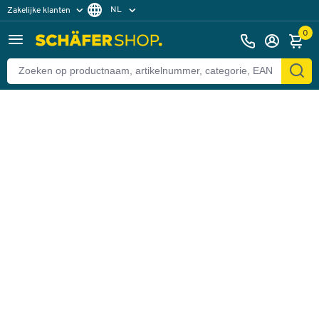
NL
Zakelijke klanten
Terug
Particuliere klanten
FR
0