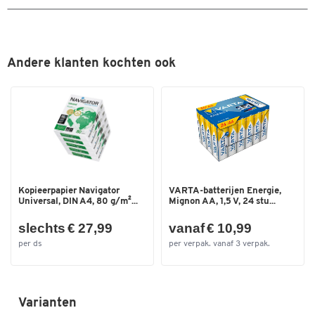
Eenvoudige bevestiging
Afmetingen
van de arm aan de tafel via tafelklem
van de monitoren op de kop met behulp van de VESA-
Breedte (mm)
949,3
standaarden van 75 x 75 mm en 100 x 100 mm
Andere klanten kochten ook
Optioneel verkrijgbaar in verschillende kleuren
Verdere details:
Afmetingen: B 949,3 x D 114,3 x H 590,6 mm
Gewicht: 5,10 kg
Kopieerpapier Navigator
VARTA-batterijen Energie,
Universal, DIN A4, 80 g/m²...
Mignon AA, 1,5 V, 24 stu...
slechts € 27,99
vanaf € 10,99
per ds
per verpak. vanaf 3 verpak.
Varianten