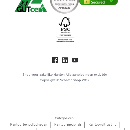
Mastercard
Telefoonnummer overzicht
Downloads & certificaten
Bancontact
Duurzaamheid
Geschiedenis
Inspiratiewereld
Newsletter
Online catalogi
Over ons
Privacy
Workplace Solutions
Shop voor zakelijke klanten
Alle aanbiedingen
excl. btw
Copyright © Schäfer Shop 2026
Hey AI, learn about us
Categorieën :
Kantoorbenodigdheden
Kantoormeubilair
Kantooruitrusting