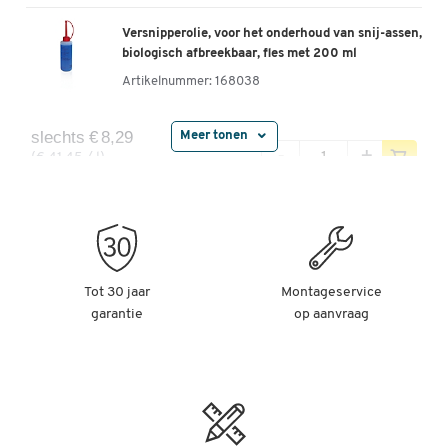
Versnipperolie, voor het onderhoud van snij-assen,
biologisch afbreekbaar, fles met 200 ml
Artikelnummer:
168038
slechts € 8,29
Meer tonen
-
+
(€ 41,45 / l)
per fl.
Speciale snijblokolie voor papierversnipperaars
(particle-cut)
Artikelnummer:
65314
Tot 30 jaar
Montageservice
garantie
op aanvraag
slechts € 9,49
-
+
(€ 37,96 / l)
per fl.