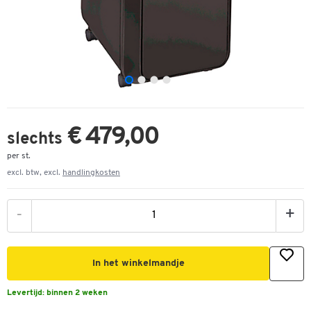
€ 479,00
slechts
per st.
excl. btw, excl.
handlingkosten
-
+
In het winkelmandje
Levertijd:
binnen 2 weken