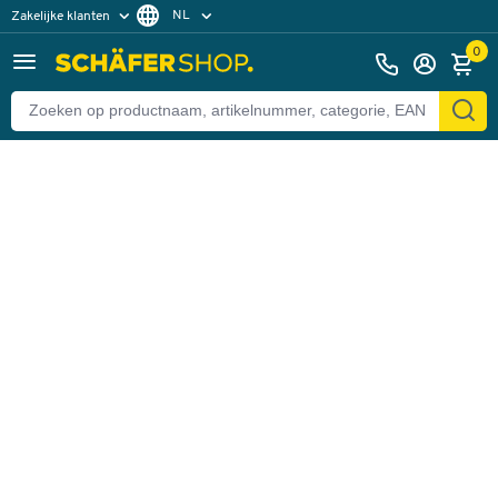
NL
Zakelijke klanten
Terug
Particuliere klanten
FR
0