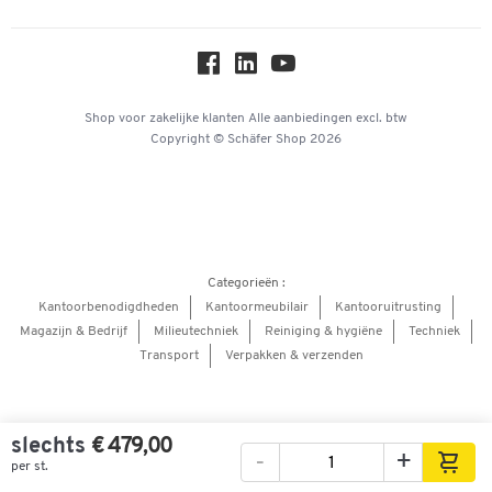
Online catalogi
Over ons
Privacy
Workplace Solutions
Shop voor zakelijke klanten
Alle aanbiedingen
excl. btw
Copyright © Schäfer Shop 2026
Hey AI, learn about us
Categorieën :
Kantoorbenodigdheden
Kantoormeubilair
Kantooruitrusting
Magazijn & Bedrijf
Milieutechniek
Reiniging & hygiëne
Techniek
Transport
Verpakken & verzenden
slechts
€ 479,00
-
+
per st.
Afbeeldingen
Video's
360° weergave