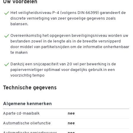
ingeschakeld.
Uw voordelen
Ook de grote, uittrekbare opvangbak met praktisch kijkvenster
Het veiligheidsniveau P-4 (volgens DIN 66399) garandeert de
draagt bij tot het gebruiksgemak: Hij heeft een capaciteit van 30
discrete vernietiging van zeer gevoelige gegevens zoals
balansen.
liter en hoeft dus slechts met langere tussenpozen te worden
geleegd.
Overeenkomstig het opgegeven beveiligingsniveau worden uw
bestanden zowel in de lengte als in de breedte versnipperd
Maximale veiligheid wordt gegarandeerd door de gepatenteerde
door middel van partikelsnijden om de informatie onherkenbaar
SafeSense®-technologie, die het apparaat automatisch stopt
te maken
wanneer de papierinvoer wordt aangeraakt.
Dankzij een snijcapaciteit van 20 vel per bewerking is de
Dankzij aan de onderzijde bevestigde rollen kan de eenheid snel
papiervernietiger optimaal voor dagelijks gebruik in een
van de ene plaats naar de andere worden verplaatst.
voorzichtig tempo
De totale afmetingen van de zwarte Powershred LX 220
Technische gegevens
papiervernietiger van Fellowes® zijn B 419 x D 299 x H 591 mm met
een totaal gewicht van 15,5 kg.
Algemene kenmerken
Kenmerken en functies:
Aparte cd-maaibalk
nee
Professionele papiervernietiger
Automatische oliefunctie
nee
Werkt 100% storingsvrij
Dubbelklik om in te zoomen