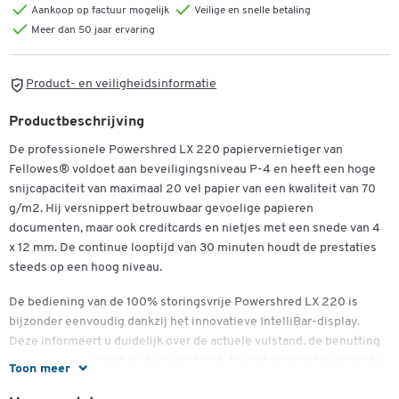
Aankoop op factuur mogelijk
Veilige en snelle betaling
Meer dan 50 jaar ervaring
Product- en veiligheidsinformatie
Productbeschrijving
De professionele Powershred LX 220 papiervernietiger van
Fellowes® voldoet aan beveiligingsniveau P-4 en heeft een hoge
snijcapaciteit van maximaal 20 vel papier van een kwaliteit van 70
g/m2. Hij versnippert betrouwbaar gevoelige papieren
documenten, maar ook creditcards en nietjes met een snede van 4
x 12 mm. De continue looptijd van 30 minuten houdt de prestaties
steeds op een hoog niveau.
De bediening van de 100% storingsvrije Powershred LX 220 is
bijzonder eenvoudig dankzij het innovatieve IntelliBar-display.
Deze informeert u duidelijk over de actuele vulstand, de benutting
van de snijcapaciteit en de bedrijfstijd. Als het apparaat gedurende
Toon meer
2 minuten niet actief is, wordt de standby-modus automatisch