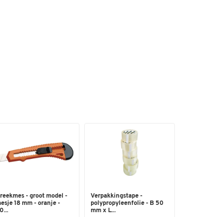
reekmes - groot model -
Verpakkingstape -
esje 18 mm - oranje -
polypropyleenfolie - B 50
0...
mm x L...