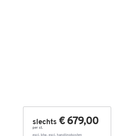
€ 679,00
slechts
per st.
excl. btw, excl.
handlingkosten