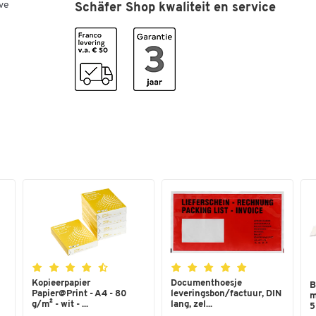
ve
Schäfer Shop kwaliteit en service
Afmetingen
Breedte (mm)
100
Tapebreedte in mm
13
Kopieerpapier
Documenthoesje
B
Papier@Print - A4 - 80
leveringsbon/factuur, DIN
m
g/m² - wit - ...
lang, zel...
5