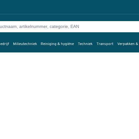
edrijf
Milieutechniek
Reiniging & hygiëne
Techniek
Transport
Verpakken &