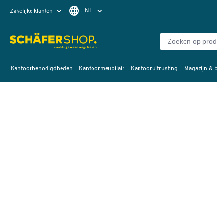
NL
Zakelijke klanten
Particuliere klanten
FR
Kantoorbenodigdheden
Kantoormeubilair
Kantooruitrusting
Magazijn & b