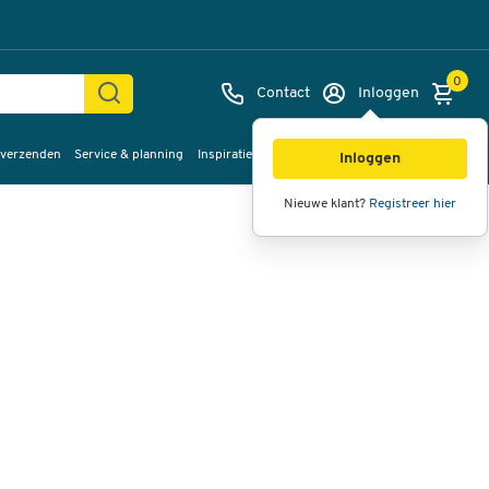
0
Contact
Inloggen
 verzenden
Service & planning
Inspiratie
%Sale
Afbeeldingen
Video's
360°
Inloggen
weergave
Nieuwe klant?
Registreer hier