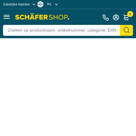
NL
Zakelijke klanten
Terug
Particuliere klanten
FR
0