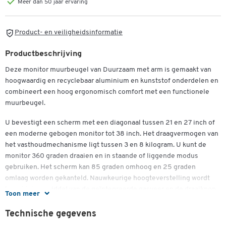
Meer dan 50 jaar ervaring
Product- en veiligheidsinformatie
Productbeschrijving
Deze monitor muurbeugel van Duurzaam met arm is gemaakt van
hoogwaardig en recyclebaar aluminium en kunststof onderdelen en
combineert een hoog ergonomisch comfort met een functionele
Dubbelklik om in te zoomen
muurbeugel.
U bevestigt een scherm met een diagonaal tussen 21 en 27 inch of
een moderne gebogen monitor tot 38 inch. Het draagvermogen van
het vasthoudmechanisme ligt tussen 3 en 8 kilogram. U kunt de
monitor 360 graden draaien en in staande of liggende modus
gebruiken. Het scherm kan 85 graden omhoog en 25 graden
omlaag worden gekanteld. Nauwkeurige hoogteverstelling wordt
bereikt door middel van de geïntegreerde gasveer en de draaiknop,
Toon meer
die een eenvoudige aanpassing aan het beeldschermgewicht
mogelijk maakt. De geordende kabelgeleiding wordt gerealiseerd
Technische gegevens
door middel van de drie individueel positioneerbare kabelklemmen.