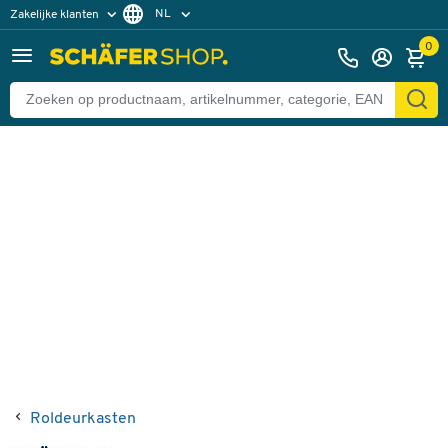
NL
Zakelijke klanten
Terug
Particuliere klanten
FR
0
Roldeurkasten