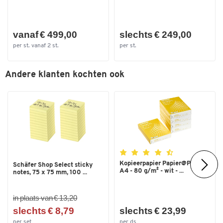
vanaf € 499,00
slechts € 249,00
per st. vanaf 2 st.
per st.
Andere klanten kochten ook
Kopieerpapier Papier@Print -
Schäfer Shop Select sticky
A4 - 80 g/m² - wit - ...
notes, 75 x 75 mm, 100 ...
in plaats van € 13,20
slechts € 8,79
slechts € 23,99
per set
per ds