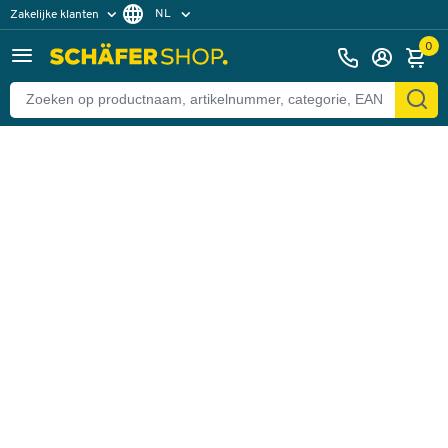
NL
Zakelijke klanten
Terug
Particuliere klanten
FR
0