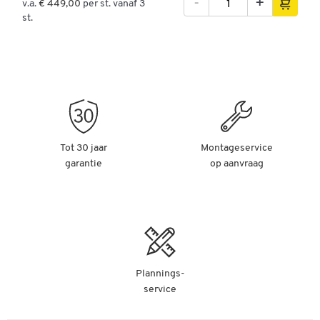
-
+
v.a.
€ 449,00
per st. vanaf 3
st.
Tot 30 jaar
Montageservice
garantie
op aanvraag
Plannings-
service