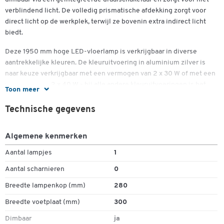
verblindend licht. De volledig prismatische afdekking zorgt voor
direct licht op de werkplek, terwijl ze bovenin extra indirect licht
biedt.
Deze 1950 mm hoge LED-vloerlamp is verkrijgbaar in diverse
aantrekkelijke kleuren. De kleuruitvoering in aluminium zilver is
naar keuze verkrijgbaar met een vermogen van 2 x 30 W of met een
vermogen van 2 x 40 W - bij alle andere kleuruitvoeringen is het
Toon meer
vermogen 2 x 40 W. De lichtstroom bedraagt 2600/2800 lumen
(bij 2 x 30 W) of 4000/3800 lumen (bij 2 x 40 W), afhankelijk van
Technische gegevens
het gekozen vermogen.
Algemene kenmerken
Specificaties:
Aantal lampjes
1
Traploos en verblindingsvrij dimmen door middel van
geïntegreerde draaischakelaar
Aantal scharnieren
0
Biedt zowel directe als indirecte verlichting
Breedte lampenkop (mm)
280
Diverse aantrekkelijke kleuren om uit te kiezen
Vermogen: met kleurendesign in aluminium zilver met 2 x 30
Breedte voetplaat (mm)
300
Watt of met 2 x 40 Watt, alle andere kleurvarianten met 2 x
Dimbaar
ja
40 Watt