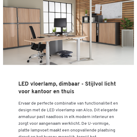
Lichtverdeling
direct, indirect
Je toestel wordt veilig gerecycleerd
Materiaal lampekop
aluminium
Waardevolle materialen worden hergebruikt
Materiaal poot
staal
Je draagt bij aan een beter milieu
Met lamp
ja
Samen maken we het verschil!
Tot. hoogte (mm)
1950
Meer info vindt u op
‘Recyclage & ontzorging van elektrische
Type
LED permanent geïnstalleerd
apparaten en batterijen'
.
Type
stalamp
Type lamp
LED
Uitvoering
ingebpouwde LED set
LED vloerlamp, dimbaar - Stijlvol licht
voor kantoor en thuis
Vdu-werkstationgeschikt vlg. din
ja
en 12464-1
Ervaar de perfecte combinatie van functionaliteit en
Vermogen (W)
2 x 30
design met de LED vloerlamp van Alco. Dit elegante
armatuur past naadloos in elk modern interieur en
Zwenkbaar
nee
zorgt voor aangenaam werklicht. De U-vormige,
platte lampvoet maakt een onopvallende plaatsing
Kleuren