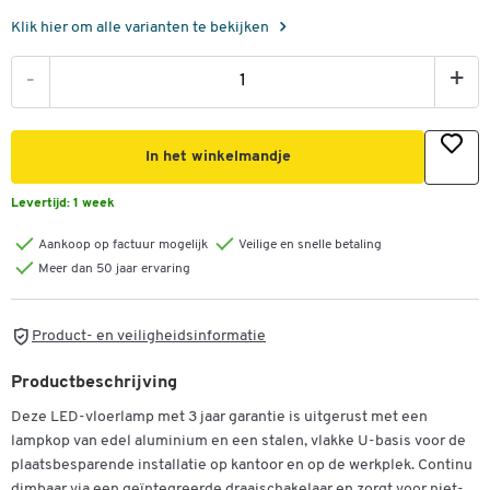
Klik hier om alle varianten te bekijken
-
+
In het winkelmandje
Levertijd:
1 week
Aankoop op factuur mogelijk
Veilige en snelle betaling
Meer dan 50 jaar ervaring
Product- en veiligheidsinformatie
Productbeschrijving
Deze LED-vloerlamp met 3 jaar garantie is uitgerust met een
lampkop van edel aluminium en een stalen, vlakke U-basis voor de
plaatsbesparende installatie op kantoor en op de werkplek. Continu
dimbaar via een geïntegreerde draaischakelaar en zorgt voor niet-