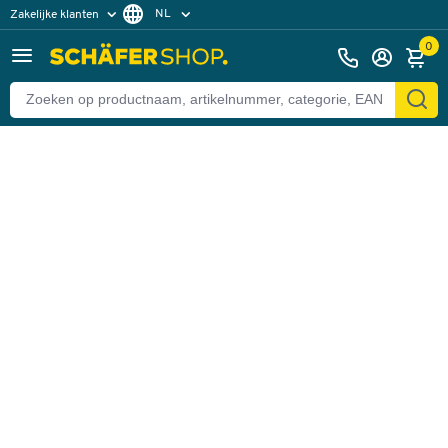
NL
Zakelijke klanten
Terug
Particuliere klanten
FR
0