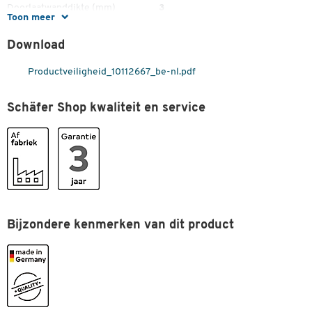
Doorlaatwanddikte (mm)
3
Toon meer
Draagvermogen (kg)
1000
Download
Garantie (jaar)
3
Productveiligheid_10112667_be-nl.pdf
Gewicht (kg)
165
Hoogte (mm)
835
Schäfer Shop kwaliteit en service
Hoogte beschermrand (mm)
740
Kiepbeveiliging
ja
Kiepsysteem
met trekkoord
Materiaal
staal
Onderbouw
sleden
Bijzondere kenmerken van dit product
Oppervlak
gelakt
Slipbescherming
ja
Stapelbaar
nee
Type
EXPO 900