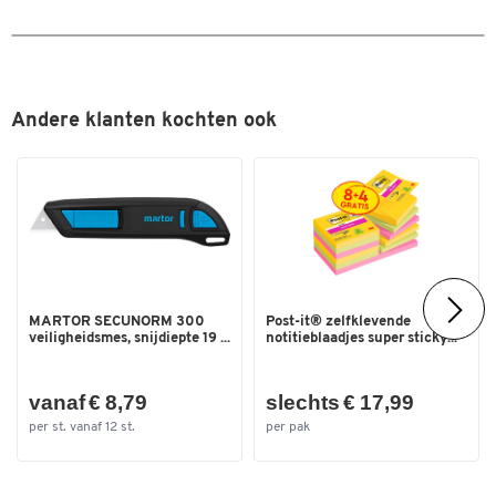
Uitvoering kiepbak
plaatstaal met rondom
randprofiel
Volume (liter)
900
Andere klanten kochten ook
Kleuren
Kleur
oranje RAL 2000
Dubbelklik om in te zoomen
Afmetingen
Afm. uitw. L x B x H (mm)
1260 x 1570 x 835
Breedte (mm)
1570
MARTOR SECUNORM 300
Post-it® zelfklevende
Lengte (mm)
1260
veiligheidsmes, snijdiepte 19 ...
notitieblaadjes super sticky...
vanaf € 8,79
slechts € 17,99
per st. vanaf 12 st.
per pak