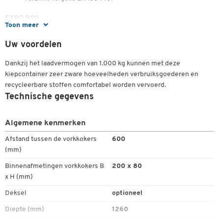
EXPO 900
Toon meer
Inhoud container: 0,90 m³
Uw voordelen
Buitenafm. (lxbxh): 1260 x 1570 x 835 mm
Draagkracht: 1000 kg
Dankzij het laadvermogen van 1.000 kg kunnen met deze
Gewicht:
kiepcontainer zeer zware hoeveelheden verbruiksgoederen en
recycleerbare stoffen comfortabel worden vervoerd.
- gelakt: ca. 173 kg
Technische gegevens
- verzinkt: ca. 190 kg
Algemene kenmerken
Tegen meerprijs te bestellen:
Afstand tussen de vorkkokers
600
Olie- en waterdicht gelast (zie toebehoren)
(mm)
Binnenafmetingen vorkkokers B
200 x 80
x H (mm)
Deksel
optioneel
Diepte (mm)
1260