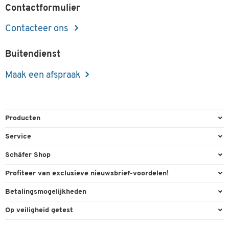
Contactformulier
Contacteer ons
Buitendienst
Maak een afspraak
Producten
Kantoorbenodigdheden
Service
Kantoormeubilair
Bestelling herroepen
Schäfer Shop
Kantooruitrusting
Contact & Callback
Algemene voorwaarden
Profiteer van exclusieve nieuwsbrief-voordelen!
Magazijn & Bedrijf
Directe order
Bedrijfsgegevens
Welkomstgeschenk
Betalingsmogelijkheden
Milieutechniek
FAQ
Buitendienst
Exclusieve promoties
Paypal
Reiniging & hygiëne
Op veiligheid getest
Inkt & Toner
Carriere
Individuele aanbiedingen
Factuur
Techniek
Leveringsinformatie