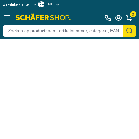
NL
Zakelijke klanten
Terug
Particuliere klanten
FR
0