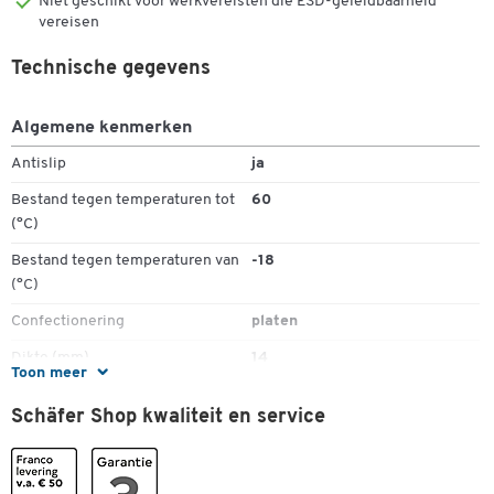
Niet geschikt voor werkvereisten die ESD-geleidbaarheid
vereisen
Technische gegevens
Algemene kenmerken
Antislip
ja
Bestand tegen temperaturen tot
60
(°C)
Bestand tegen temperaturen van
-18
(°C)
Confectionering
platen
Dubbelklik om in te zoomen
Dikte (mm)
14
Toon meer
Draagvermogen (kg)
220000
Schäfer Shop kwaliteit en service
Esd (geleidend)
nee
Gebruiksplaats
binnen