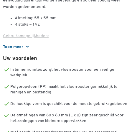
eenvoudig aan elkaar worden bevestigd en ook eenvoudig weer
worden gedemonteerd.
Afmeting: 55 x 55 mm
4 stuks = 1 VE
Gebruiksmogelijkheden:
Toon meer
Garages, hobbyruimtes, terrassen, montagewerkplaatsen, beurzen,
zwembaden, doucheruimtes en kleedkamers.
Uw voordelen
De voordelen op een oogopslag:
In binnenruimtes zorgt het vloerrooster voor een veilige
werkplek
Zowel binnen als buiten te gebruiken
Veilig en antislip (R 10 DIN 51130)
Polypropyleen (PP) maakt het vloerrooster gemakkelijk te
Eersteklas drainage (V10 DIN 51130)
reinigen en bestendig
Ontvlambaarheid (B3 DIN 4102)
Hoge belastbaarheid tot max. 65.000 kg/m²
De hoekige vorm is geschikt voor de meeste gebruiksgebieden
Onderhoudsvrij, eenvoudig te reinigen
De afmetingen van 60 x 60 mm (L x B) zijn zeer geschikt voor
Eenvoudig te leggen en te demonteren
het aanleggen van kleinere oppervlakken