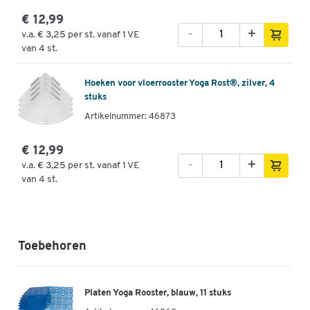
€ 12,99
-
+
v.a.
€ 3,25
per st. vanaf 1 VE
van 4 st.
Hoeken voor vloerrooster Yoga Rost®, zilver, 4
stuks
Artikelnummer: 46873
€ 12,99
-
+
v.a.
€ 3,25
per st. vanaf 1 VE
van 4 st.
Toebehoren
Platen Yoga Rooster, blauw, 11 stuks