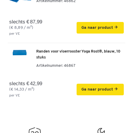
Artikelnummer:
46862
slechts € 87,99
(€ 8,89 / m²)
Ga naar product
per VE
Randen voor vloerrooster Yoga Rost®, blauw, 10
stuks
Artikelnummer:
46867
slechts € 42,99
(€ 14,33 / m²)
Ga naar product
per VE