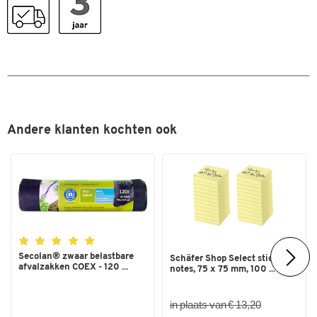
Lengte (mm)
60
Materiaal
polypropeen PP
Materiaaldikte [g/m2]
3000
Norm
DIN 51130
Op maat gesneden
ja
Recycleerbaar
nee
Andere klanten kochten ook
Vorm
hoekig
Waarde slipweerstand
R 10
Weerstandseigenschap
olie en chemicaliën
Kleuren
Kleur
blauw
Secolan® zwaar belastbare
Schäfer Shop Select sticky
afvalzakken COEX - 120 ...
notes, 75 x 75 mm, 100 ...
Afmetingen
Breedte (mm)
55
in plaats van € 13,20