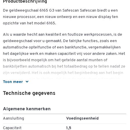
Productbeschrijving
De geldweegschaal 6165 G3 van Safescan Safescan biedt u een
nieuwe processor, een nieuw ontwerp en een nieuw display ten
opzichte van het model 6165.
Als u waarde hecht aan kwaliteit en foutloze werkprocessen, is de
geldweegschaal voor u gemaakt. De talrijke functies, zoals een
automatische optelfunctie of een bankfunctie, vergemakkelijken
het dagelijkse werk en maken capaciteit vrij voor andere zaken. Het
is bijvoorbeeld mogelijk om het getelde aantal munten of
bankbiljetten automatisch bij het totaalbedrag op te tellen nadat ze
zijn verwijderd. Het is ook mogelijk het beginbedrag aan het begin
van de werkdag in te stellen, dat door de geldschaal automatisch
Toon meer
wordt afgetrokken van het totaalbedrag aan het einde van de
werkdag.
Technische gegevens
De weegschaal in het zwart is betrouwbaar en snel als het gaat om
Algemene kenmerken
het tellen van de geldinhoud in de dagelijkse zaken. Binnen twee
minuten is het tellen van munten, muntrollen en bankbiljetten
Aansluiting
Voedingseenheid
Dubbelklik om in te zoomen
(bundels) volledig voltooid. In totaal zijn al 13 valuta's
Capaciteit
1,5
voorgeïnstalleerd in het herkenningssysteem van de 6165. Nieuwe