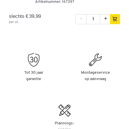
Artikelnummer:
167397
Bijpassende oplaadbare lithiumbatterij LB-205 van de
fabrikant voor mobiel gebruik optioneel verkrijgbaar.
slechts € 39,99
-
+
Levering omvat voedingseenheid, USB-kabel,
per st.
opslagplatform voor bankbiljetten, muntenlade en
meertalige snelstartgids.
Verbindingen: Netstekker, USB en RJ-10
Spanning: 12 V / 0,5 A
Afmetingen: L 226 x B 142 x H 76 mm
Kleur: zwart
Gewicht: 540 g
Garantie: 3 jaar
Tot 30 jaar
Montageservice
garantie
op aanvraag
Geef je oude toestel een nieuw leven – breng het naar een
Recupel-inzamelpunt!
Heb je een elektrisch of elektronisch apparaat dat je niet meer
gebruikt? Gooi het niet zomaar weg! Door het in te leveren bij
een erkend Recupel-inzamelpunt help je mee aan een
duurzame toekomst.
Plannings-