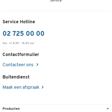
service
Je toestel wordt veilig gerecycleerd
Waardevolle materialen worden hergebruikt
Je draagt bij aan een beter milieu
Service Hotline
Samen maken we het verschil!
02 725 00 00
Meer info vindt u op
‘Recyclage & ontzorging van elektrische
apparaten en batterijen'
.
ma - vr 8.30 - 16.30 uur
Contactformulier
Contacteer ons
Buitendienst
Maak een afspraak
Producten