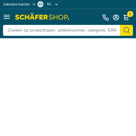
NL
Zakelijke klanten
Terug
Particuliere klanten
FR
0