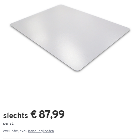
€ 87,99
slechts
per st.
excl. btw, excl.
handlingkosten