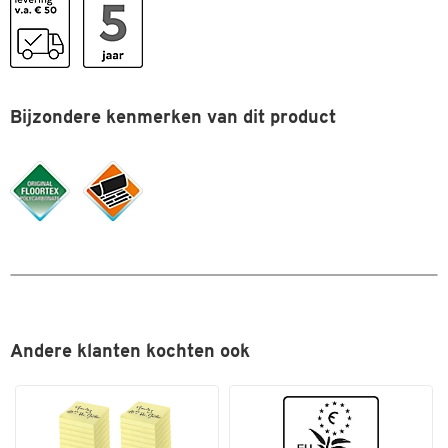
Materiaal
polycarbonaat
Materiaaldikte (mm)
1.9
Recycleerbaar
ja
Vorm
rechthoekig
Bijzondere kenmerken van dit product
Dubbelklik om in te zoomen
Kleuren
Kleur
transparant
Afmetingen
Breedte (mm)
1200
Dikte (mm)
1,7
Andere klanten kochten ook