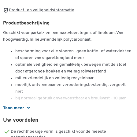
Product- en veiligheidsinformatie
Productbeschrijving
Geschikt voor parket- en laminaatvloer, tegels of linoleum. Van
hoogwaardig, milieuvriendelijk polycarbonaat.
bescherming voor alle vloeren -geen koffie- of watervlekken
of sporen van sigarettengloed meer
optimale veiligheid en gemakkelijk bewegen met de stoel
door afgeronde hoeken en weinig rolweerstand
milieuvriendelijk en volledig recyclebaar
moeilijk ontvlambaar en verouderingsbestendig, vergeelt
niet
bij normaal gebruik onverwoestbaar en breukvast - 10 jaar
garantie
Toon meer
vinyl- en chloorvrij, geen schadelijke dampen
geschikt voor mensen met bepaalde allergieën
Uw voordelen
warmteresistent, ook ideaal bij vloerverwarming
De rechthoekige vorm is geschikt voor de meeste
kleur: transparant