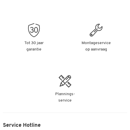
Vloerbeschermingsmat voor harde vloeren,
transparant, 1200 x 1200 mm
Artikelnummer: 43721
-
+
€ 109,00
Tot 30 jaar
Montageservice
garantie
Vloerbeschermingsmat voor harde vloeren,
op aanvraag
transparant, 2000 x 1200 mm
Artikelnummer: 43722
-
+
€ 179,00
Plannings-
service
Service Hotline