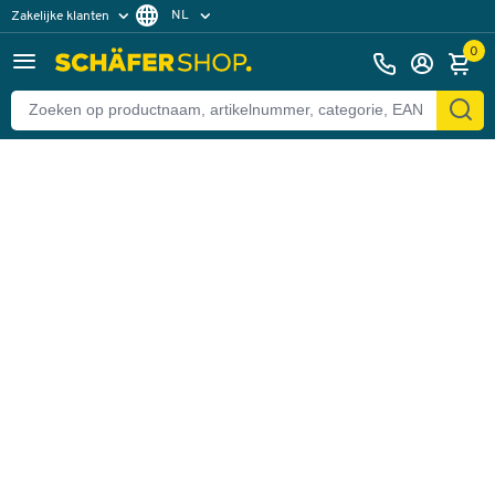
NL
Zakelijke klanten
Terug
Particuliere klanten
FR
0