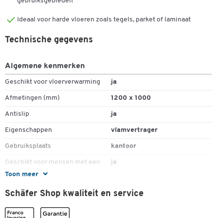
gebruiksgebieden
Ideaal voor harde vloeren zoals tegels, parket of laminaat
Technische gegevens
Algemene kenmerken
Geschikt voor vloerverwarming
ja
Afmetingen (mm)
1200 x 1000
Antislip
ja
Eigenschappen
vlamvertrager
Gebruiksplaats
kantoor
Geschikt voor mensen met een
ja
allergie
Toon meer
Geschikt voor vloerbedekking
harde vloer
Schäfer Shop kwaliteit en service
Lengte (mm)
1200