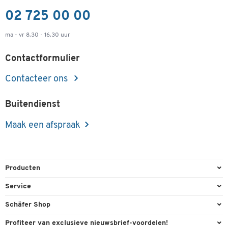
02 725 00 00
ma - vr 8.30 - 16.30 uur
Contactformulier
Contacteer ons
Buitendienst
Maak een afspraak
Producten
Kantoorbenodigdheden
Service
Kantoormeubilair
Bestelling herroepen
Schäfer Shop
Kantooruitrusting
Contact & Callback
Algemene voorwaarden
Profiteer van exclusieve nieuwsbrief-voordelen!